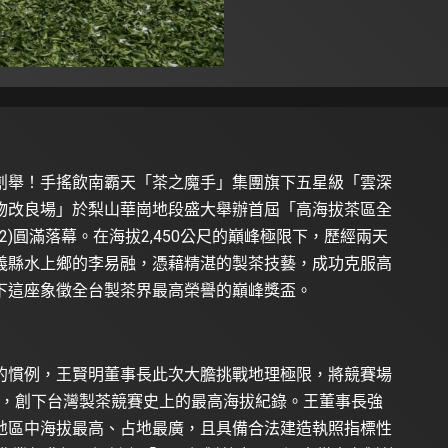
創舉！手搖飲南霸天「茶之魔手」集團旗下五星級「雲深
物改良場」於梨山華崗地段盛大舉辦首屆「高海拔茶區全
2)圓滿落幕。在海拔2,450公尺的巔峰極限下，歷經兩天
義縣水上鄉的李易融，憑藉精湛的製茶技藝，成功克服高
下這座象徵全台製茶界最高榮譽的巔峰獎盃。
的慣例，王賢明董事長此次大膽挑戰地理極限，將競賽場
廠」，創下台灣製茶競賽史上的最高海拔紀錄。王董事長強
地區中海拔最高、占地最廣，且具備合法建造執照指標性