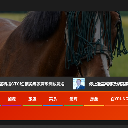
O班 頂尖專家齊聚開放報名
停止獵巫報導及網路霸凌 每起詐
國際
旅遊
美食
體育
房產
百YOUN