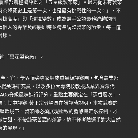
屆農業部農糧署評鑑之「五星級製茶廠」。過去從未有製茶
製茶競賽史上是第一次，也是最有挑戰性的一次。」，不
海拔高度」與「環境變數」成為選手公認最難跨越的門
藉個人的專業及經驗即時並精準調整製茶的節奏，每一道
試煉。
華崗「雲深製茶廠」。
位產、官、學界頂尖專家組成重量級評審團，包含農業部
-楊美珠研究員，以及多位大專院校教授與業界資深代
AGs分級風味進行評分，重點主要鎖定在「清香層次」、
標；其中評審-黃正宗分場長在講評時說明，本次競賽的
溫低壓環境下，製茶師必須展現極致的發酵與走水控制，才
澈甘甜、不帶絲毫苦澀的茶湯，這不僅考驗選手對大自然
術的展現。」