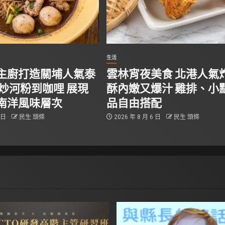
生活
主廚打造關埔人氣泰
雲林宵夜美食 北港人氣
從炒河粉到咖哩 展現
酥內嫩又爆汁 雞排、小
南洋風味層次
品自由搭配
6 日
民生 頭條
2026 年 8 月 6 日
民生 頭條