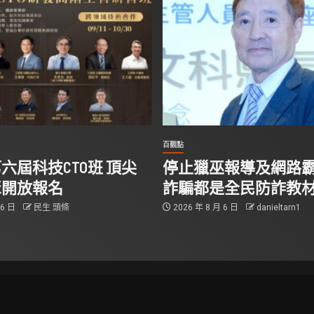
百觀點
六屆科技CTO班 頂尖
停止獵巫報導及網路霸
聚開放報名
詐騙都是全民防詐教
 6 日
民生 頭條
2026 年 8 月 6 日
danieltarn1