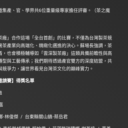
邀集產、官、學界共6位重量級專家擔任評審。（茶之魔
茶廠」合作這場「全台首創」的比賽，不僅為台灣製茶競
灣茶產業向高端化、精緻化邁進的決心。蘇場長強調，茶
盾，也會積極輔導如「雲深製茶廠」這類具備前瞻性與高
轉型與工藝傳承；我們期待透過產官雙方的深度結盟，共
與競爭力，讓世界看見台灣茶文化的巔峰實力。
邀請賽】得獎名單
融
嘉
-林俊傑 / 台東縣關山鎮-蔡岳君