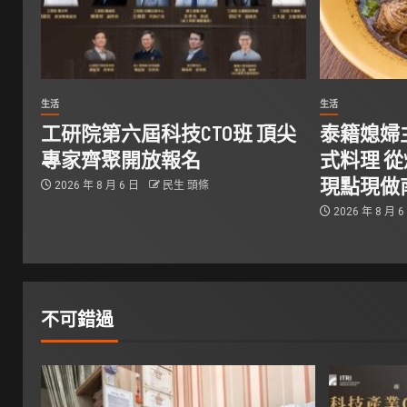
生活
生活
工研院第六屆科技CTO班 頂尖
泰籍媳婦
專家齊聚開放報名
式料理 
現點現做
2026 年 8 月 6 日
民生 頭條
2026 年 8 月 
不可錯過