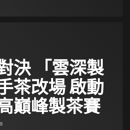
對決 「雲深製
手茶改場 啟動
高巔峰製茶賽
 日