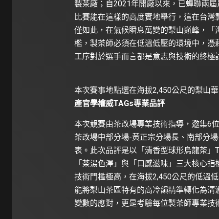
製茶廠；自2021年開廠以來，已蟬聯兩
比賽能在這樣的高度實地舉行，這在台灣
僅如此，在氣候瞬息萬變的梨山巔峰，「
檻，製茶師必須在低溫低壓的環境中，憑
工序對於選手而言都是意志與技術的終極
本次賽事地點選在海拔2,450公尺的梨山
產官學權威TAGs專業品評
本次競賽由茶改場專業技術指導，邀集6
茶改場中部分場-黃正宗分場長、南部分場
表。此次品評是以「清香型球形烏龍茶」T
「茶湯色澤」與「口感滋味」三大核心指
技術門檻極高，在海拔2,450公尺的低
能將梨山茶區特有的高冷韻精準轉化為清
變數的應對，更是考驗每位製茶師專業技