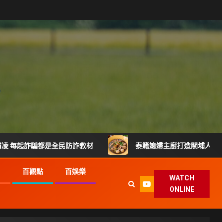
騙都是全民防詐教材
泰籍媳婦主廚打造關埔人氣泰式料理 從
G
百觀點
百娛樂
WATCH
ONLINE