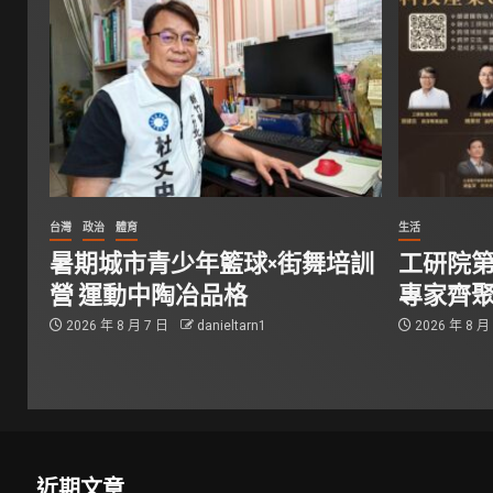
台灣
政治
體育
生活
暑期城市青少年籃球×街舞培訓
工研院第
營 運動中陶冶品格
專家齊
2026 年 8 月 7 日
danieltarn1
2026 年 8 月
近期文章