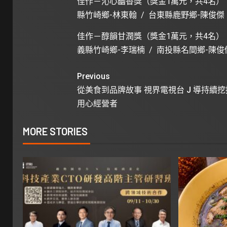
佳作－沁心幽香獎（獎金1萬元，共4名）：
縣竹崎鄉-林東翰 / 台東縣鹿野鄉-陳俊傑
佳作－醇韻甘潤獎（獎金1萬元，共4名）：
義縣竹崎鄉-李瑞楠 / 南投縣名間鄉-陳俊
Previous
從美食到品牌故事 視界電視台 J 導持續
用心經營者
MORE STORIES