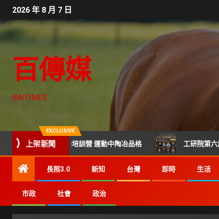
2026 年 8 月 7 日
百傳媒
BAITIMES
EXCLUSIVE
上架新聞
年籃球×街舞培訓營 運動中陶冶品格
工研院第六屆科技CT
長照3.0
新知
台灣
即時
生活
市政
社會
政治