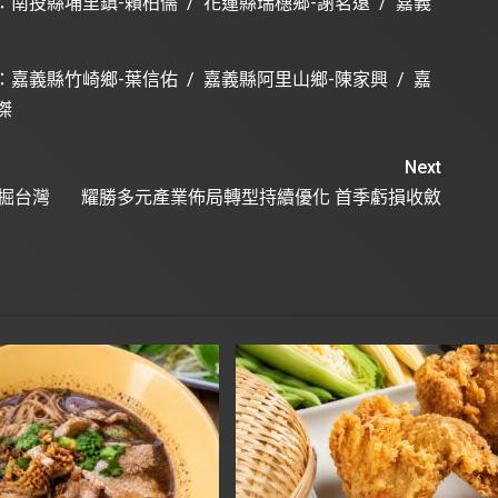
南投縣埔里鎮-賴柏儒 / 花蓮縣瑞穗鄉-謝茗遠 / 嘉義
嘉義縣竹崎鄉-葉信佑 / 嘉義縣阿里山鄉-陳家興 / 嘉
傑
Next
挖掘台灣
耀勝多元產業佈局轉型持續優化 首季虧損收斂