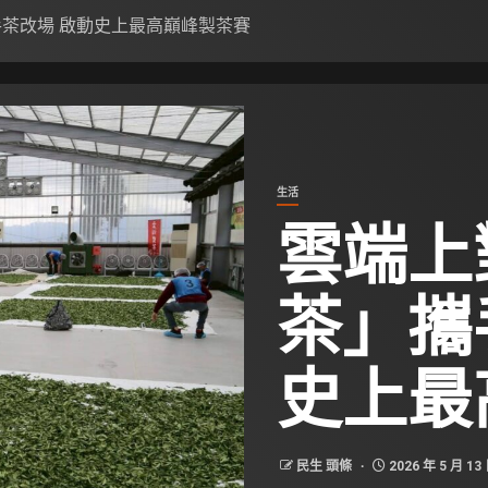
手茶改場 啟動史上最高巔峰製茶賽
生活
雲端上
茶」攜
史上最
民生 頭條
2026 年 5 月 13