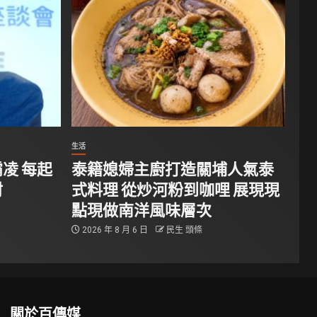
生活
凌 每起
泰籍媳婦主廚打造關埔人氣泰
材
式料理 從炒河粉到咖哩 展現現
點現做南洋風味層次
2026 年 8 月 6 日
民生 頭條
關於百傳媒