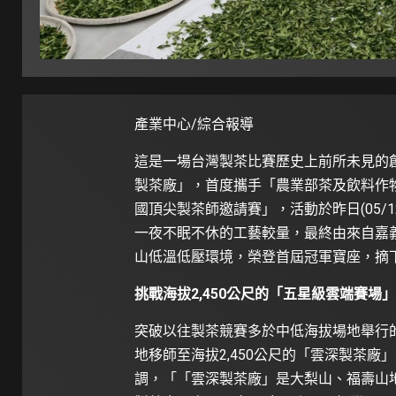
產業中心/綜合報導
這是一場台灣製茶比賽歷史上前所未見的
製茶廠」，首度攜手「農業部茶及飲料作
國頂尖製茶師邀請賽」，活動於昨日(05/1
一夜不眠不休的工藝較量，最終由來自嘉
山低溫低壓環境，榮登首屆冠軍寶座，摘
挑戰海拔2,450公尺的「五星級雲端賽場」
突破以往製茶競賽多於中低海拔場地舉行
地移師至海拔2,450公尺的「雲深製茶
調，「「雲深製茶廠」是大梨山、福壽山