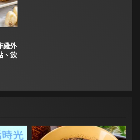
炸雞外
點、飲