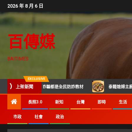
2026 年 8 月 6 日
百傳媒
BAITIMES
EXCLUSIVE
上架新聞
霸凌 每起詐騙都是全民防詐教材
泰籍媳婦主廚打造關埔人氣
長照3.0
新知
台灣
即時
生活
市政
社會
政治