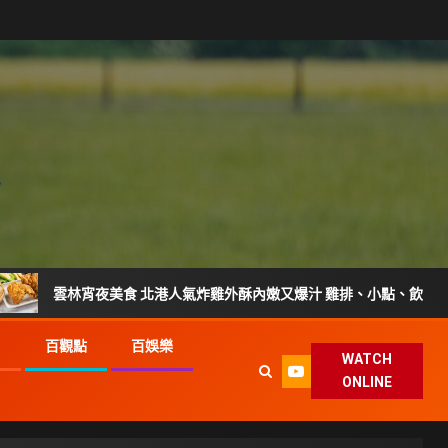
宵夜美食 北港人氣炸雞外酥內嫩又爆汁 雞排、小點、飲品自由搭配
G
百觀點
百娛樂
WATCH
ONLINE