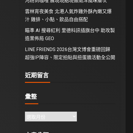
河粉到咖哩 展現現點現做南洋風味層次
雲林宵夜美食 北港人氣炸雞外酥內嫩又爆
汁 雞排、小點、飲品自由搭配
瞄準 AI 搜尋紅利 里德科訊插旗台中 助攻製
造業佈局 GEO
LINE FRIENDS 2026台灣文博會重磅回歸
超強IP陣容、限定拍貼與扭蛋牆活動全公開
近期留言
彙整