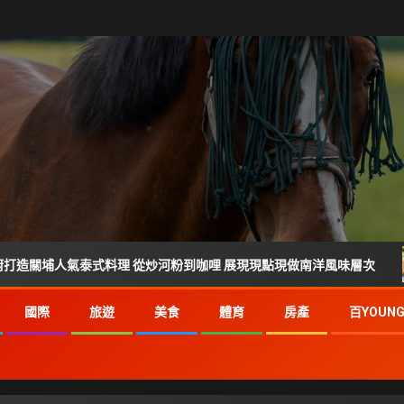
泰式料理 從炒河粉到咖哩 展現現點現做南洋風味層次
雲林
國際
旅遊
美食
體育
房產
百YOUN