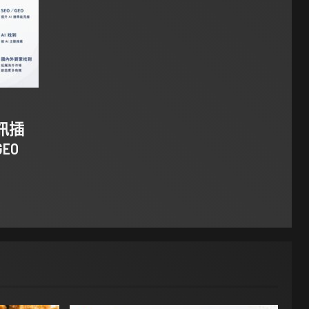
科訊插
EO