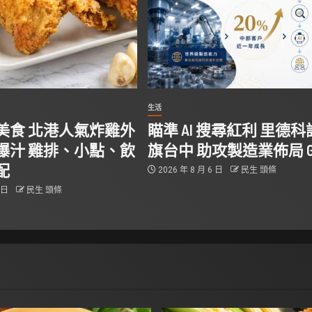
生活
美食 北港人氣炸雞外
瞄準 AI 搜尋紅利 里德
爆汁 雞排、小點、飲
旗台中 助攻製造業佈局 G
配
2026 年 8 月 6 日
民生 頭條
6 日
民生 頭條