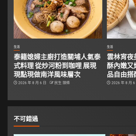
生活
生活
泰籍媳婦主廚打造關埔人氣泰
雲林宵夜
式料理 從炒河粉到咖哩 展現
酥內嫩又
現點現做南洋風味層次
品自由搭
2026 年 8 月 6 日
民生 頭條
2026 年 8 月 
不可錯過