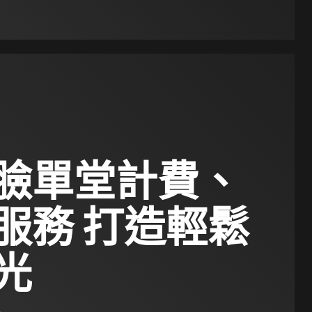
臉單堂計費、
服務 打造輕鬆
光