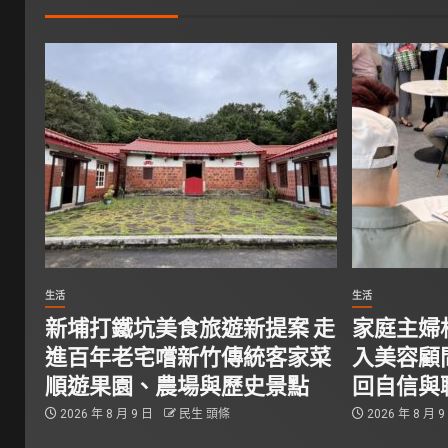
生活
生活
新埔打鐵坑美食旅遊新提案 走
家庭主婦相
進百年老宅嚐新竹傳統客家菜
入美容顧
順遊果園、農場與歷史景點
回自信與
2026 年 8 月 9 日
民生 頭條
2026 年 8 月 