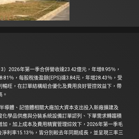
2026年第一季合併營收達23.42億元，年增8.95％，
81％，每股稅後盈餘(EPS)達3.84元，年增28.43％，受
列暢旺，在訂單結構組合優化及費用良好管控效益下，帶
高。
際半導體、記憶體相關大廠加大資本支出投入新廠擴建及
度化學品供應與分裝系統設備訂單認列、下單需求轉趨積
加，加上成本及費用精實管理綜效下，2026年第一季毛
及稅後淨利率15.13％，皆分別較去年同期成長，並呈現三率三