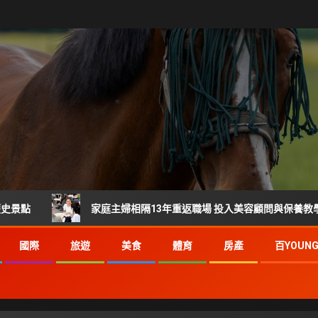
家庭主婦相隔13年重返職場 投入美容顧問與保養教學 重新找
國際
旅遊
美食
體育
房產
百YOUN