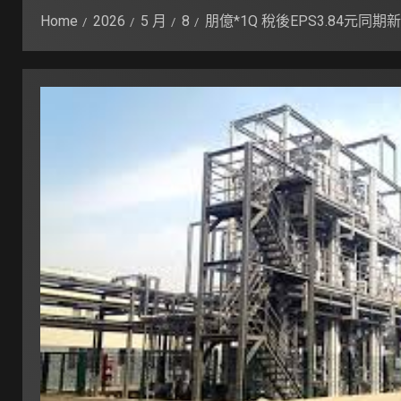
Home
2026
5 月
8
朋億*1Q 稅後EPS3.84元