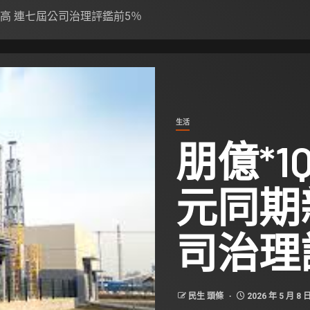
同期新高 連七屆公司治理評鑑前5％
生活
朋億*1Q
元同期
司治理
民生 頭條
2026 年 5 月 8 