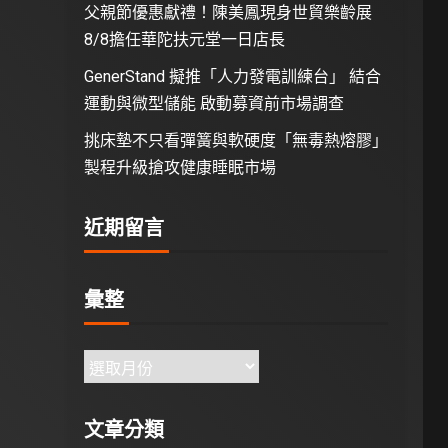
父親節優惠獻禮！陳美鳳現身世貿樂齡展
8/8擔任華陀扶元堂一日店長
GenerStand 擬推「人力發電訓練台」 結合
運動與微型儲能 啟動募資前市場調查
挑床墊不只看彈簧與軟硬度「無毒熱熔膠」
製程升級搶攻健康睡眠市場
近期留言
彙整
文章分類