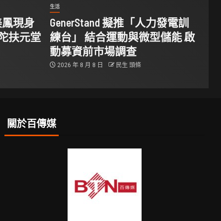
生活
美鳳現身
GenerStand 擬推「人力發電訓
華陀扶元堂
練台」 結合運動與微型儲能 啟
動募資前市場調查
2026 年 8 月 8 日
民生 頭條
關於百傳媒