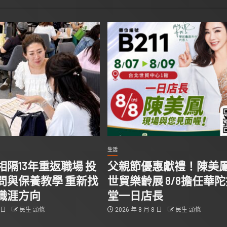
生活
隔13年重返職場 投
父親節優惠獻禮！陳美
問與保養教學 重新找
世貿樂齡展 8/8擔任華
職涯方向
堂一日店長
9 日
民生 頭條
2026 年 8 月 8 日
民生 頭條