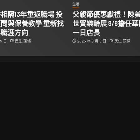
生活
相隔13年重返職場 投
父親節優惠獻禮！陳
問與保養教學 重新找
世貿樂齡展 8/8擔任
與職涯方向
一日店長
 9 日
民生 頭條
2026 年 8 月 8 日
民生 頭條