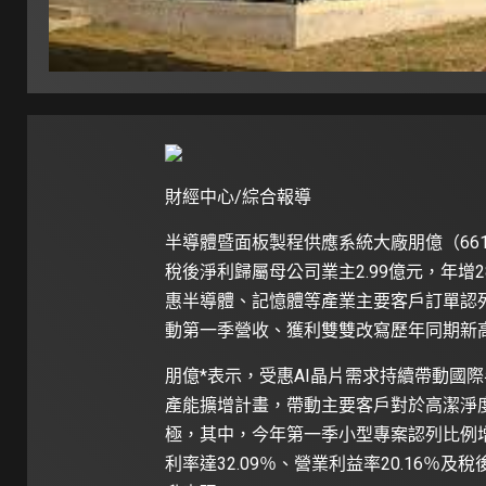
財經中心/綜合報導
半導體暨面板製程供應系統大廠朋億（6613）
稅後淨利歸屬母公司業主2.99億元，年增28.
惠半導體、記憶體等產業主要客戶訂單認
動第一季營收、獲利雙雙改寫歷年同期新
朋億*表示，受惠AI晶片需求持續帶動國
產能擴增計畫，帶動主要客戶對於高潔淨
極，其中，今年第一季小型專案認列比例增
利率達32.09％、營業利益率20.16％