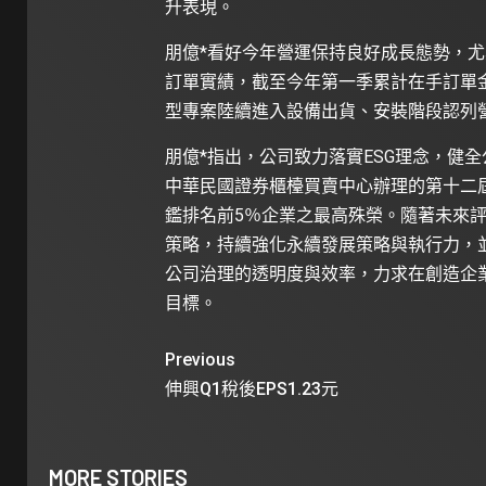
升表現。
朋億*看好今年營運保持良好成長態勢，
訂單實績，截至今年第一季累計在手訂單金
型專案陸續進入設備出貨、安裝階段認列
朋億*指出，公司致力落實ESG理念，健
中華民國證券櫃檯買賣中心辦理的第十二
鑑排名前5％企業之最高殊榮。隨著未來評
策略，持續強化永續發展策略與執行力，
公司治理的透明度與效率，力求在創造企
目標。
Previous
伸興Q1稅後EPS1.23元
MORE STORIES