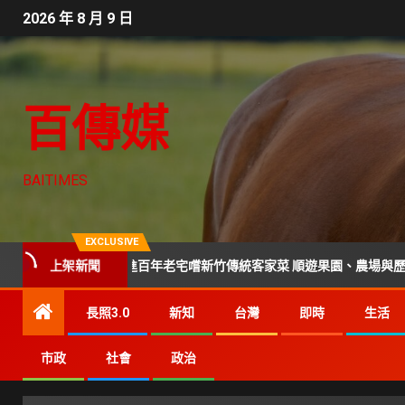
2026 年 8 月 9 日
百傳媒
BAITIMES
EXCLUSIVE
上架新聞
遊新提案 走進百年老宅嚐新竹傳統客家菜 順遊果園、農場與歷史景點
長照3.0
新知
台灣
即時
生活
市政
社會
政治