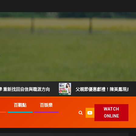
回自信與職涯方向
父親節優惠獻禮！陳美鳳現身世貿樂齡展 8
G
百觀點
百娛樂
WATCH
ONLINE