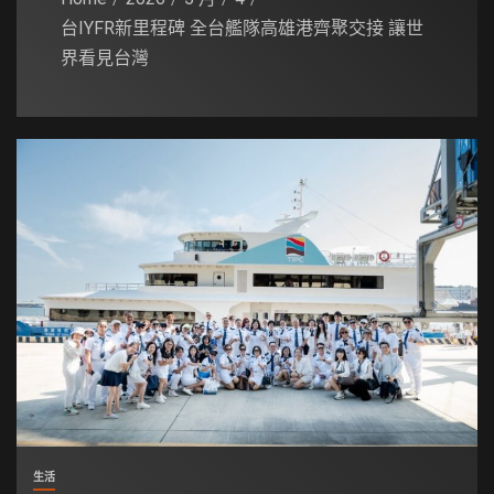
台IYFR新里程碑 全台艦隊高雄港齊聚交接 讓世
界看見台灣
生活