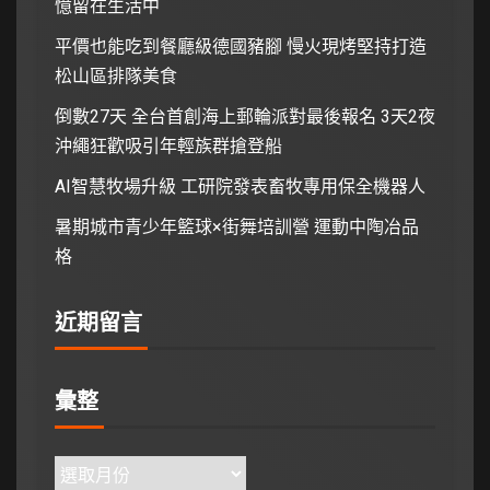
憶留在生活中
平價也能吃到餐廳級德國豬腳 慢火現烤堅持打造
松山區排隊美食
倒數27天 全台首創海上郵輪派對最後報名 3天2夜
沖繩狂歡吸引年輕族群搶登船
AI智慧牧場升級 工研院發表畜牧專用保全機器人
暑期城市青少年籃球×街舞培訓營 運動中陶冶品
格
近期留言
彙整