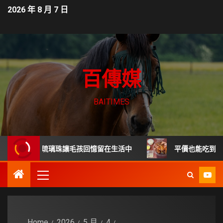
2026 年 8 月 7 日
百傳媒
BAITIMES
 毛髮琉璃珠讓毛孩回憶留在生活中
平價也能吃到餐廳級德
Home
2026
5 月
4