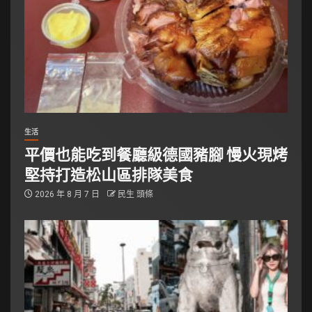
生活
平價也能吃到餐廳級德國豬腳 慢火現烤
堅持打造松山區排隊美食
2026 年 8 月 7 日
民生 頭條