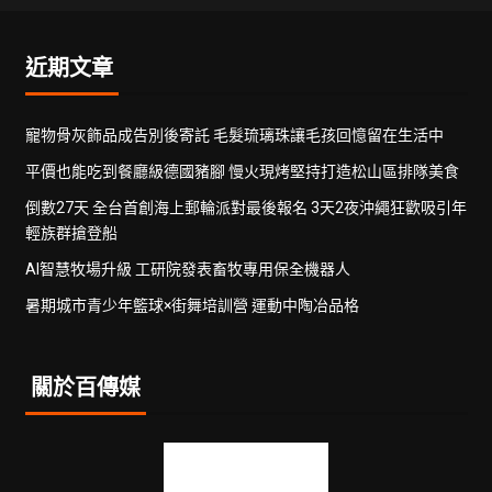
近期文章
寵物骨灰飾品成告別後寄託 毛髮琉璃珠讓毛孩回憶留在生活中
平價也能吃到餐廳級德國豬腳 慢火現烤堅持打造松山區排隊美食
倒數27天 全台首創海上郵輪派對最後報名 3天2夜沖繩狂歡吸引年
輕族群搶登船
AI智慧牧場升級 工研院發表畜牧專用保全機器人
暑期城市青少年籃球×街舞培訓營 運動中陶冶品格
關於百傳媒