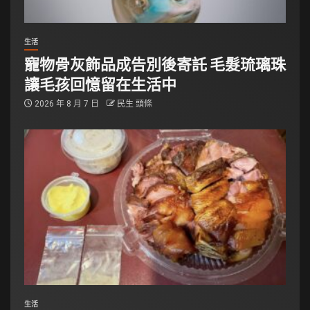
生活
寵物骨灰飾品成告別後寄託 毛髮琉璃珠
讓毛孩回憶留在生活中
2026 年 8 月 7 日
民生 頭條
生活