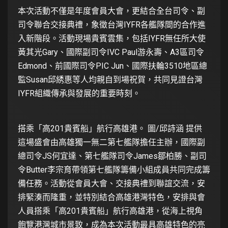
本次活動不僅是年度會員大會，更結合全台司令、副
司令聯合交接典禮，象徵台灣IYFR各艦隊間的合作進
入新階段。活動現場貴賓雲集，包括IYFR無任所大使
黃其光Gary、國際副司令IVC Paul游永壽、A3區司令
Edmond、前國際司令PIC Jun、國際扶輪3510地區總
監Susan邱綉惠等人均親自到場祝賀，共同見證台灣
IYFR組織傳承與發展的重要時刻。
搭乘「高201貴賓船」航行高雄港。 圖/邱詩涵 提供
這場盛會由高雄獨一無二第七艦隊擔任主辦，國際副
總司令JS何宜達、第七艦隊司令James鄒柏勝、副司
令Butter李宗育帶領第七艦隊籌備小組成員共同完成籌
備任務。活動從會員大會、交接典禮到聯誼交流，安
排緊湊而隆重，並特別結合高雄港灣特色，安排與會
人員搭乘「高201貴賓船」航行高雄港，從海上視角
飽覽港灣城市景致，成為本次活動最具高雄特色的亮