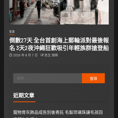
生活
倒數27天 全台首創海上郵輪派對最後報
名 3天2夜沖繩狂歡吸引年輕族群搶登船
2026 年 8 月 7 日
民生 頭條
近期文章
寵物骨灰飾品成告別後寄託 毛髮琉璃珠讓毛孩回