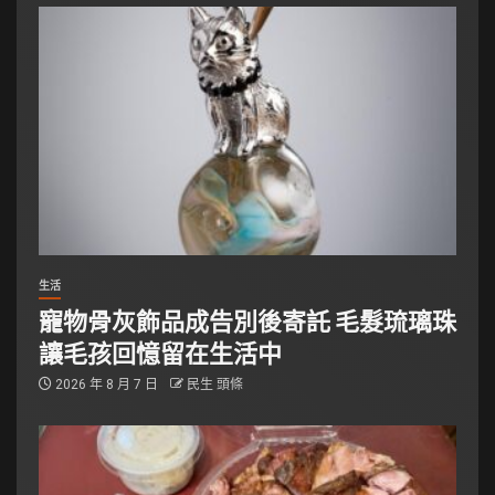
生活
寵物骨灰飾品成告別後寄託 毛髮琉璃珠
讓毛孩回憶留在生活中
2026 年 8 月 7 日
民生 頭條