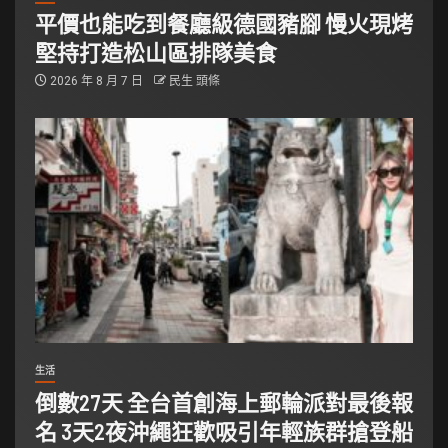
平價也能吃到餐廳級德國豬腳 慢火現烤
堅持打造松山區排隊美食
2026 年 8 月 7 日
民生 頭條
生活
倒數27天 全台首創海上郵輪派對最後報
名 3天2夜沖繩狂歡吸引年輕族群搶登船