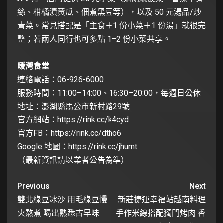
絲、柑橘漬黃瓜、佃煮黑豆等），以及 50 元湯品/炒
青菜。常見搭配是「主食＋1 份小菜＋1 份湯」就很完
整；若兩人同行也可多點 1–2 份小菜共享。
暖灣食堂
連絡電話：06-926-6000
服務時間：11:00–14:00、16:30–20:00，每週日公休
地址：澎湖縣馬公市新村路29號
官方網站：
https://rink.cc/k4cyd
官方FB：
https://rink.cc/dtho6
Google 地圖：
https://rink.cc/jhumt
（最新資訊請以業者公告為準）
Previous
Next
雙北綠豆冰沙 用毛綠豆慢
新莊捷運幸福站越南料理
火熬煮 喝出熟悉古早味
手作米線搭配獨門烤肉 香