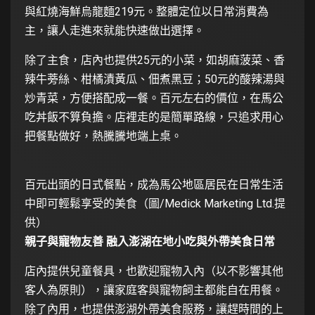
與紅燒海鮮烏龍麵219元。整體定位以日常消費為
主，讓人走進來就能快速做出選擇。
除了主食，店內也提供25元的小菜，如胡麻菠菜、香
辣牛蒡絲、柑橘漬黃瓜、佃煮黑豆；50元的酸辣湯與
炒青菜，方便搭配成一餐。百元左右的價位，在馬公
吃丼飯不算負擔。店裡走的是簡單路線，只追求用心
把餐點做好，熱騰騰地端上桌。
百元出頭的日式餐點，成為馬公地區居民在日常生活
中即可輕鬆享受的美食（圖/Medick Marketing Ltd.提
供）
親子與寵物友善 融入澎湖在地小吃與外帶美食日常
店內提供兒童餐具，也歡迎寵物入內（以不影響其他
客人為原則），讓家庭客與寵物飼主都能自在用餐。
除了內用，也提供澎湖外帶美食服務，讓趕時間的上