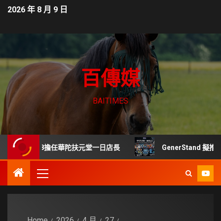
2026 年 8 月 9 日
百傳媒
BAITIMES
8/8擔任華陀扶元堂一日店長
GenerStand 擬推「人
Home
2026
4 月
27