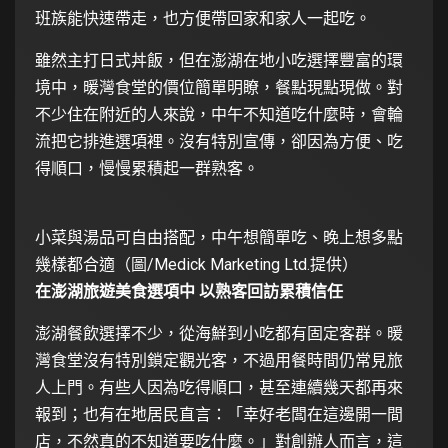
班族能快速帶走，也方便帶回家和家人一起吃。
雖然主打日式丼飯，但在澎湖在地小吃選擇豐富的環
境中，暖灣食堂的價位簡單明瞭，餐點現點現做。對
不少住在附近的人來說，中午不知道吃什麼時，會輪
流把它排進選項裡。沒有特別宣傳，卻因為方便、吃
得順口，慢慢累積起一群熟客。
小菜與湯品可自由搭配，中午想簡單吃、晚上想多點
幾樣都合適（圖/Medick Marketing Ltd.提供）
在澎湖旅遊美食選項中 以熟客回訪累積信任
澎湖餐飲選擇不少，從海鮮到小吃都有固定客群。暖
灣食堂沒有特別鎖定觀光客，不過用餐時間仍常見旅
人上門。有些人因為吃得順口，甚至連續幾天都再來
報到；也有在地居民直言：「幸好老闆在這邊開一間
店，不然真的不知道要吃什麼。」對創辦人而言，這