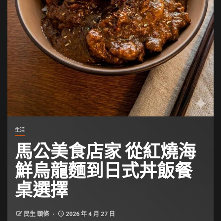
生活
馬公美食店家 從紅燒海
鮮烏龍麵到日式丼飯餐
桌選擇
民生 頭條
2026 年 4 月 27 日