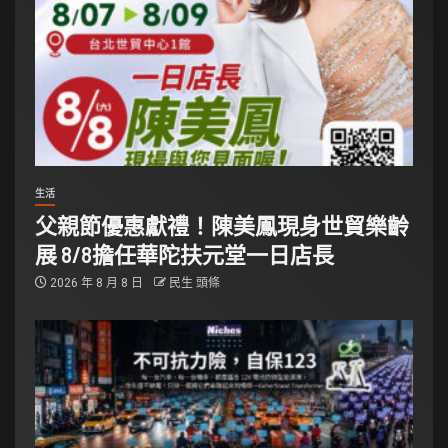
生活
父親節優惠獻禮！陳美鳳現身世貿樂齡
展 8/8擔任華陀扶元堂一日店長
2026 年 8 月 8 日
民生 頭條