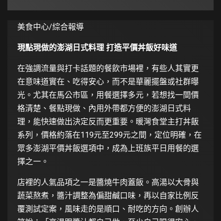
美食中心/綜合報導
現點現做的澎湖日式料理 打造平價丼飯好味道
在強調流量與打卡話題的餐飲市場裡，有些人其實更
在意味道實在、吃得安心，而不是華麗擺盤或社群曝
光。尤其在馬公市區，用餐選擇多元，若想找一間價
格清楚、餐點現做、內用外帶都方便的澎湖日式料
理，能快速做出決定反而更重要。暖灣食堂主打丼飯
系列，價格約落在119元至299元之間，定位明確，在
眾多澎湖平價丼飯選項中，成為上班族平日用餐的選
擇之一。
店裡的人氣品項之一是醬燒牛肉蓋飯。高湯以大骨與
蔬菜熬煮，醬汁調整為偏甜鹹口味，再以自家比例反
覆測試定案，風味走的是順口、耐吃的方向。創辦人