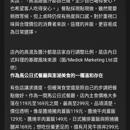
笑說：「高湯跟醬汁都自己做，至少自己喝得安心，
也希望客人吃得安心。」餐點採現點現做，雖然需要
稍微等候，但上桌時仍保有熱度與口感。對於重視口
味與合理價位的消費者來說，這樣的丼飯，更容易成
為日常選擇。
店內的高湯及醬汁都是店家自行調整比例，是店內日
式料理的基礎風味來源（圖/Medick Marketing Ltd.提
供）
作為馬公日式餐廳與澎湖美食的一種溫和存在
有些店講求速度，但暖灣食堂還是照自己的步調把餐
點做好。作為一間馬公日式餐廳，店內主食價格大多
落在119元至169元之間，最高至299元，品項清楚、
價位透明。像是醬燒豬肉蓋飯119元、醬燒牛肉蓋飯
129元、醬燒羊肉蓋飯149元，日式豬排蓋飯與照燒雞
腿丼169元；想吃份量更足的，還有月見牛排丼299元