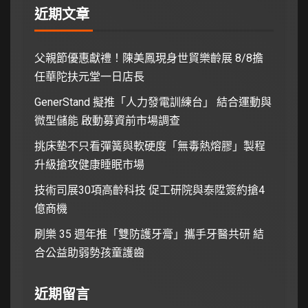
近期文章
父親節優惠獻禮！陳美鳳現身世貿樂齡展 8/8擔
任華陀扶元堂一日店長
GenerStand 擬推「人力發電訓練台」 結合運動與
微型儲能 啟動募資前市場調查
挑床墊不只看彈簧與軟硬度「無毒熱熔膠」製程
升級搶攻健康睡眠市場
技術司展30項高齡科技 促工研院與泰陞簽約搶4
億商機
刷樂 35 週年推「雙防護牙膏」攜手牙醫共研 結
合公益助弱勢孩童護齒
近期留言