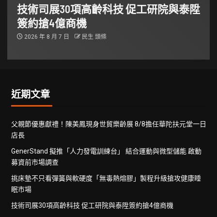
技術司展30項高齡科技 促工研院與泰陞
簽約搶4億商機
2026 年 8 月 7 日
民生 頭條
近期文章
父親節優惠獻禮！陳美鳳現身世貿樂齡展 8/8擔任華陀扶元堂一日
店長
GenerStand 擬推「人力發電訓練台」 結合運動與微型儲能 啟動
募資前市場調查
挑床墊不只看彈簧與軟硬度「無毒熱熔膠」製程升級搶攻健康睡
眠市場
技術司展30項高齡科技 促工研院與泰陞簽約搶4億商機