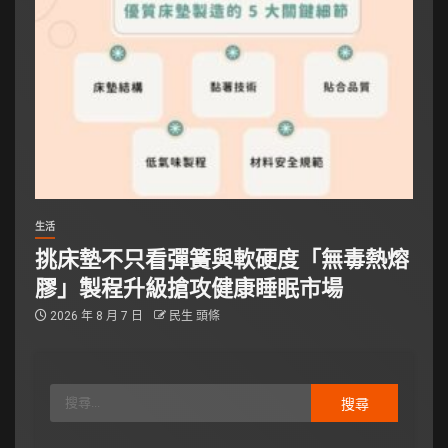
生活
挑床墊不只看彈簧與軟硬度「無毒熱熔
膠」製程升級搶攻健康睡眠市場
2026 年 8 月 7 日
民生 頭條