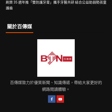
刷樂 35 週年推「雙防護牙膏」攜手牙醫共研 結合公益助弱勢孩童
護齒
關於百傳媒
百傳媒致力於優質新聞、知識傳遞，帶給大家更好的
網路閱讀體驗。