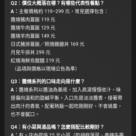
Q2：價位大概落在哪？有哪些代表性餐點？
A：
主餐價格約 119–299 元，常見選擇包含：
醬燒豬肉蓋飯 119 元
醬燒牛肉蓋飯 129 元
醬燒羊肉蓋飯 149 元
日式豬排蓋飯／照燒雞腿丼 169 元
月見牛排丼 299 元
紅燒海鮮烏龍麵 219 元
（品項與價格以現場公告為準）
Q3：醬燒系列的口味走向是什麼？
A：
醬燒系列以醬油為基底，加入高湯慢慢收汁，味
道偏向溫和的甜鹹平衡。入口先是淡淡醬香，接著帶
出肉汁的香氣，配著熱飯一起吃剛剛好，不會過重，
也不會膩口。
Q4：有小菜與湯品嗎？怎麼搭配比較剛好？
A：
有。店內提供 25 元小菜（如胡麻菠菜、香辣牛蒡