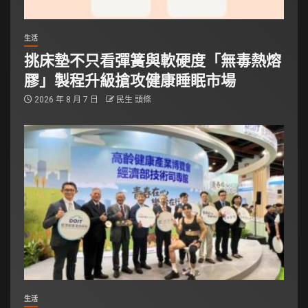
生活
挑床墊不只看彈簧與軟硬度「無毒熱熔
膠」製程升級搶攻健康睡眠市場
2026 年 8 月 7 日
民生 頭條
生活