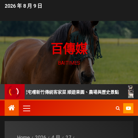
2026 年 8 月 9 日
百傳媒
BAITIMES
年老宅嚐新竹傳統客家菜 順遊果園、農場與歷史景點
家庭主
Home
2026
4 月
27