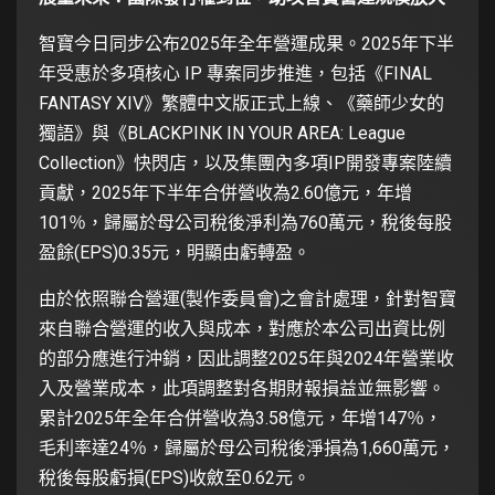
智寶今日同步公布2025年全年營運成果。2025年下半
年受惠於多項核心 IP 專案同步推進，包括《FINAL
FANTASY XIV》繁體中文版正式上線、《藥師少女的
獨語》與《BLACKPINK IN YOUR AREA: League
Collection》快閃店，以及集團內多項IP開發專案陸續
貢獻，2025年下半年合併營收為2.60億元，年增
101％，歸屬於母公司稅後淨利為760萬元，稅後每股
盈餘(EPS)0.35元，明顯由虧轉盈。
由於依照聯合營運(製作委員會)之會計處理，針對智寶
來自聯合營運的收入與成本，對應於本公司出資比例
的部分應進行沖銷，因此調整2025年與2024年營業收
入及營業成本，此項調整對各期財報損益並無影響。
累計2025年全年合併營收為3.58億元，年增147％，
毛利率達24％，歸屬於母公司稅後淨損為1,660萬元，
稅後每股虧損(EPS)收斂至0.62元。