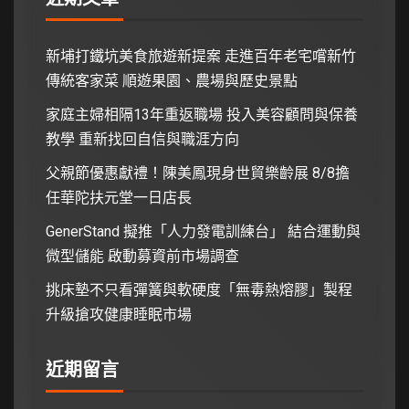
新埔打鐵坑美食旅遊新提案 走進百年老宅嚐新竹
傳統客家菜 順遊果園、農場與歷史景點
家庭主婦相隔13年重返職場 投入美容顧問與保養
教學 重新找回自信與職涯方向
父親節優惠獻禮！陳美鳳現身世貿樂齡展 8/8擔
任華陀扶元堂一日店長
GenerStand 擬推「人力發電訓練台」 結合運動與
微型儲能 啟動募資前市場調查
挑床墊不只看彈簧與軟硬度「無毒熱熔膠」製程
升級搶攻健康睡眠市場
近期留言