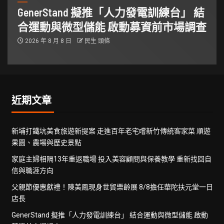
GenerStand 擬推「人力發電訓練台」 結
合運動與微型儲能 啟動募資前市場調查
2026 年 8 月 8 日
民生 頭條
近期文章
新埔打鐵坑美食旅遊新提案 走進百年老宅嚐新竹傳統客家菜 順遊
果園、農場與歷史景點
家庭主婦相隔13年重返職場 投入美容顧問與保養教學 重新找回自
信與職涯方向
父親節優惠獻禮！陳美鳳現身世貿樂齡展 8/8擔任華陀扶元堂一日
店長
GenerStand 擬推「人力發電訓練台」 結合運動與微型儲能 啟動