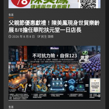
生活
父親節優惠獻禮！陳美鳳現身世貿樂齡
展 8/8擔任華陀扶元堂一日店長
2026 年 8 月 8 日
民生 頭條
生活