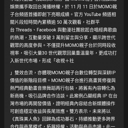
娛樂攜手取回台灣播映權，於 11 月 11 日於MOMO親
子台頻道首播即創下亮眼成績。官方 YouTube 頻道相
關片段短時間內累積逾 50 萬次觀看，社群平
台 Threads、Facebook 與動漫社團掀起合唱經典歌曲
的熱潮，互動量突破 3 萬則留言與分享，顯示跨世代
觀眾的高度參與。不僅提升MOMO親子台於同時段收
視率，吸引大量30 世代觀眾回巢重溫童年，更成功打
入新世代市場，形成「收視＋社
」雙效合流，亦體現MOMO親子台數位轉型與深耕IP
價值的新階段目標。MOMO親子台進行高畫質修復與
熱門經典動畫音樂舞蹈再行包裝，將舊有內容轉化為
新商機，吸引品牌合作洽談。此案例凸顯經典 IP 在台
灣市場的再開發價值，證明經典內容結合新媒體操作
可創造穩定收益與長尾效應。雙方表示，未來將以
《真珠美人魚》回歸為成功基石，持續推動更多跨界
合作與商業模式，拓展授權、活動與商品市場。此一