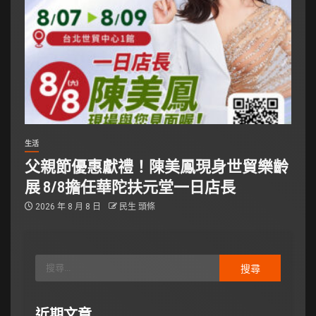
生活
父親節優惠獻禮！陳美鳳現身世貿樂齡
展 8/8擔任華陀扶元堂一日店長
2026 年 8 月 8 日
民生 頭條
近期文章