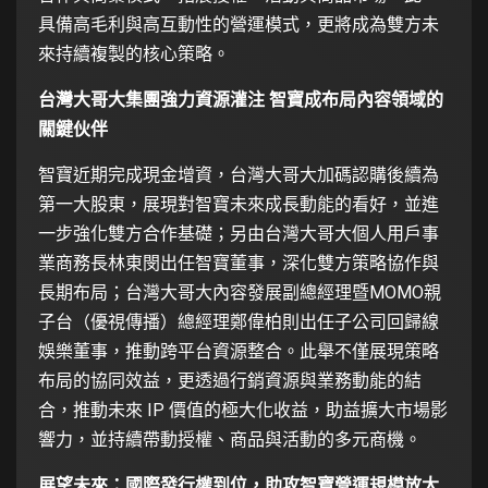
具備高毛利與高互動性的營運模式，更將成為雙方未
來持續複製的核心策略。
台灣大哥大集團強力資源灌注
智寶成布局內容領域的
關鍵伙伴
智寶近期完成現金增資，台灣大哥大加碼認購後續為
第一大股東，展現對智寶未來成長動能的看好，並進
一步強化雙方合作基礎；另由台灣大哥大個人用戶事
業商務長林東閔出任智寶董事，深化雙方策略協作與
長期布局；台灣大哥大內容發展副總經理暨MOMO親
子台（優視傳播）總經理鄭偉柏則出任子公司回歸線
娛樂董事，推動跨平台資源整合。此舉不僅展現策略
布局的協同效益，更透過行銷資源與業務動能的結
合，推動未來 IP 價值的極大化收益，助益擴大市場影
響力，並持續帶動授權、商品與活動的多元商機。
展望未來：國際發行權到位，助攻智寶營運規模放大