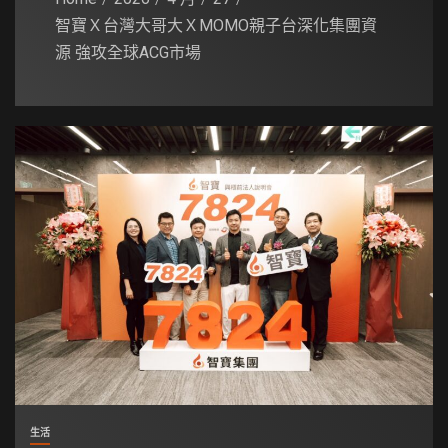
智寶Ｘ台灣大哥大ＸMOMO親子台深化集團資
源 強攻全球ACG市場
生活