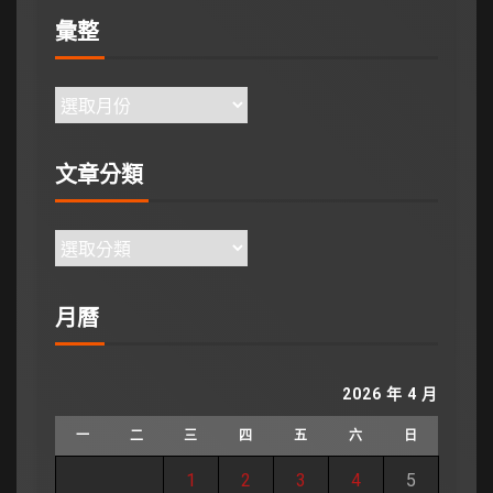
彙整
文章分類
月曆
2026 年 4 月
一
二
三
四
五
六
日
1
2
3
4
5