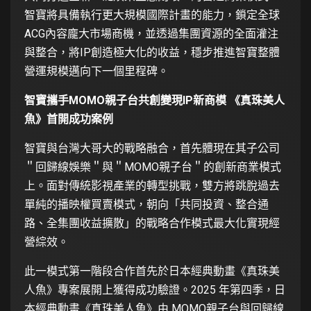
智寶將具備執行更大規模國際計畫的能力，鎖定全球
ACG內容龐大市場商機，並透過集團資源的全面灌注
與整合，將IP創造極大化的收益，穩步推進智寶整體
營運規模邁向下一個里程碑。
智寶攜手
MOMO
親子台共創變現
IP
新商模 《真珠美人
魚》首開成功案例
智寶與台灣大哥大的戰略融合，首先體現在其子公司
＂回歸線娛樂＂與＂MOMO親子台＂的創新商業模式
上。面對傳統影視產業的轉型挑戰，雙方將跳脫過去
單純的播映權買賣模式，朝向「共同投資、整合通
路、全集團收益擴散」的戰略合作模式最大化實現經
營綜效。
此一模式第一階段合作首先於日本經典動畫《真珠美
人魚》專案展開上獲得成功驗證。2025 年第四季，日
本經典動畫《真珠美人魚》由 MOMO親子台與回歸線