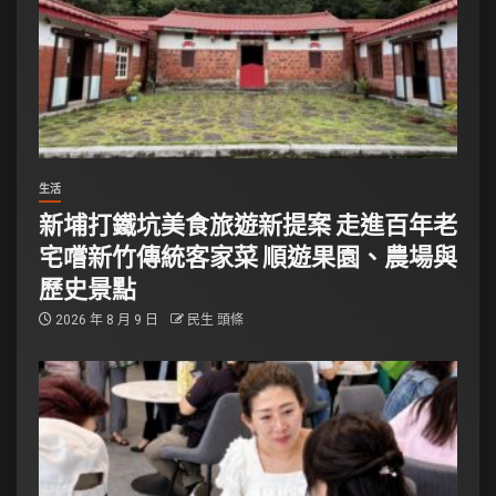
生活
新埔打鐵坑美食旅遊新提案 走進百年老
宅嚐新竹傳統客家菜 順遊果園、農場與
歷史景點
2026 年 8 月 9 日
民生 頭條