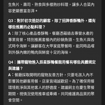
生魚片、壽司、熟食與多樣熱炒料理，讓多人合菜內
容更顯豐富澎湃
。
Q3：對於初次造訪的顧客，除了招牌香酥鴨外，還有
哪些推薦的必點料理？
A：
除了核心產品香酥鴨，餐廳憑藉過去專營水產的
專業背景，特別推薦套餐內的砂鍋魚頭、生魚片與各
式時令海鮮。讓顧客在大甲家庭聚餐時，能同時品嚐
到外酥內嫩的鴨肉與鮮度十足的海味。
Q4：攜帶寵物進入辰星酥鴨餐館用餐有哪些具體規定
與建議？
A：
餐廳採取開明的寵物友善方針，只要毛孩入內不
影響其他顧客用餐，店家皆竭誠歡迎。為了確保用餐
環境乾淨與其他客人的舒適度，建議飼主在慶生聚餐
期間，視情況使用推車或牽繩，共同維護高品質的聚
會空間。