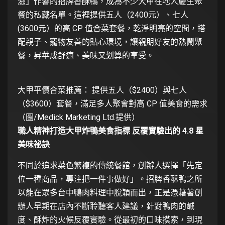
滋」作響的招牌香酥鴨，成為不少大甲在地人慶生聚
餐的私藏名單。這裡提供五人（2400元）、七人
(3600元）的高 CP 值合菜套餐，乾淨明亮的空間，搭
配親子、寵物友善的貼心環境，讓親朋好友的熱鬧聚
餐，昇華成舒適、美味又划算的享受。
大甲平價合菜推薦： 提供五人（$2400）與七人
（$3600）套餐，滿足多人聚會對高 CP 值美食的需求
（圖/Medick Marketing Ltd.提供）
職人精神打造大甲炸鴨美食指標 反覆實驗出的 4.8 星
美味祕訣
不同於追求菜色繁複的傳統餐館，創辦人選擇「先定
位一種商品，專注把一件事做好」。招牌香酥鴨之所
以能在眾多台中鴨肉料理中脫穎而出，正是憑藉著創
辦人早期在店內不斷聆聽客人建議，針對鴨肉的鹹
度、酥炸的火候反覆實驗。從最初的口味摸索，到現