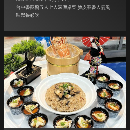
台中香酥鴨五人七人澎湃桌菜 脆皮酥香人氣風
味聚餐必吃