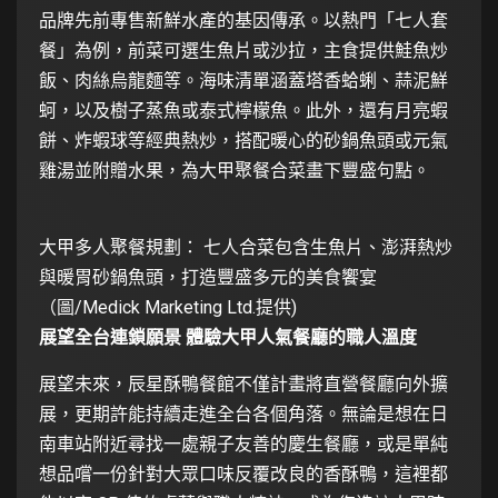
品牌先前專售新鮮水產的基因傳承。以熱門「七人套
餐」為例，前菜可選生魚片或沙拉，主食提供鮭魚炒
飯、肉絲烏龍麵等。海味清單涵蓋塔香蛤蜊、蒜泥鮮
蚵，以及樹子蒸魚或泰式檸檬魚。此外，還有月亮蝦
餅、炸蝦球等經典熱炒，搭配暖心的砂鍋魚頭或元氣
雞湯並附贈水果，為大甲聚餐合菜畫下豐盛句點。
大甲多人聚餐規劃： 七人合菜包含生魚片、澎湃熱炒
與暖胃砂鍋魚頭，打造豐盛多元的美食饗宴
（圖/Medick Marketing Ltd.提供)
展望全台連鎖願景 體驗大甲人氣餐廳的職人溫度
展望未來，辰星酥鴨餐館不僅計畫將直營餐廳向外擴
展，更期許能持續走進全台各個角落。無論是想在日
南車站附近尋找一處親子友善的慶生餐廳，或是單純
想品嚐一份針對大眾口味反覆改良的香酥鴨，這裡都