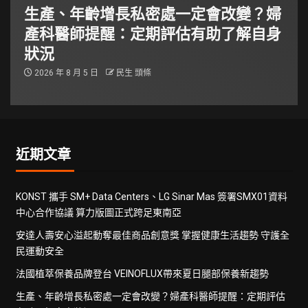
生產、年齡增長私密處一定會改變？婦
產科醫師提醒：定期評估有助了解自身
狀況
2026 年 8 月 5 日
民生 頭條
近期文章
KONST 攜手 SM+ Data Centers、LG Sinar Mas 簽署SMX01資料
中心合作協議 算力版圖正式跨足東南亞
安達人壽安心溢起動奪最佳商品創意獎 掌握健康生活趨勢 守護全
民運動安全
法國植萃保養品牌登台 VEINOFLUX帶來夏日腿部保養新趨勢
生產、年齡增長私密處一定會改變？婦產科醫師提醒：定期評估