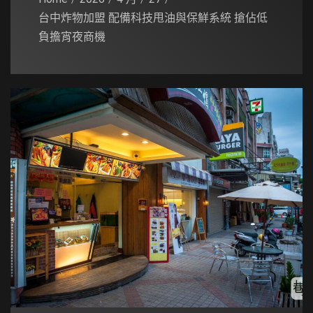
台中炸物加盟 配備科技甩油與保鮮系統 搶佔低
負擔宵夜商機