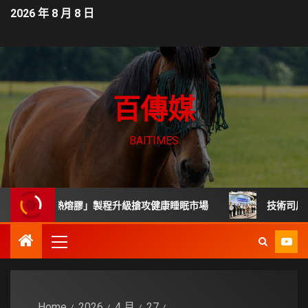
2026 年 8 月 8 日
百傳媒
BAITIMES
無毒熱熔膠」製程升級搶攻健康睡眠市場
技術司展30項高
Home
2026
4 月
27