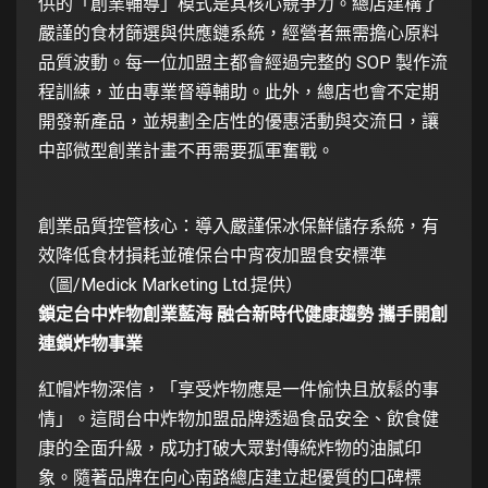
供的「創業輔導」模式是其核心競爭力。總店建構了
嚴謹的食材篩選與供應鏈系統，經營者無需擔心原料
品質波動。每一位加盟主都會經過完整的 SOP 製作流
程訓練，並由專業督導輔助。此外，總店也會不定期
開發新產品，並規劃全店性的優惠活動與交流日，讓
中部微型創業計畫不再需要孤軍奮戰。
創業品質控管核心：導入嚴謹保冰保鮮儲存系統，有
效降低食材損耗並確保台中宵夜加盟食安標準
（圖/Medick Marketing Ltd.提供）
鎖定台中炸物創業藍海 融合新時代健康趨勢 攜手開創
連鎖炸物事業
紅帽炸物深信，「享受炸物應是一件愉快且放鬆的事
情」。這間台中炸物加盟品牌透過食品安全、飲食健
康的全面升級，成功打破大眾對傳統炸物的油膩印
象。隨著品牌在向心南路總店建立起優質的口碑標