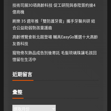
技術司展30項高齡科技 促工研院與泰陞簽約搶4
億商機
刷樂 35 週年推「雙防護牙膏」攜手牙醫共研 結
合公益助弱勢孩童護齒
高齡博覽會新北館登場 輔具EasyGo獲選十大高齡
友善科技
寵物骨灰飾品成告別後寄託 毛髮琉璃珠讓毛孩回
憶留在生活中
近期留言
彙整