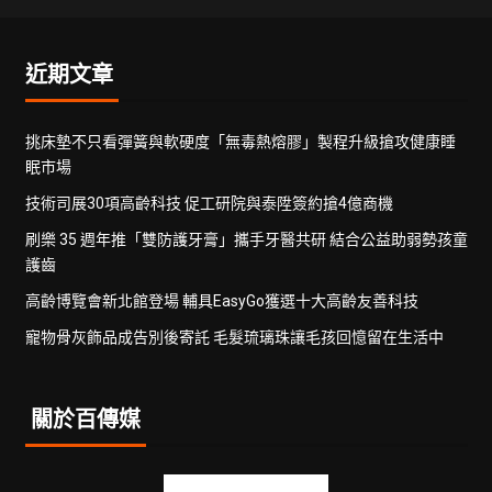
近期文章
挑床墊不只看彈簧與軟硬度「無毒熱熔膠」製程升級搶攻健康睡
眠市場
技術司展30項高齡科技 促工研院與泰陞簽約搶4億商機
刷樂 35 週年推「雙防護牙膏」攜手牙醫共研 結合公益助弱勢孩童
護齒
高齡博覽會新北館登場 輔具EasyGo獲選十大高齡友善科技
寵物骨灰飾品成告別後寄託 毛髮琉璃珠讓毛孩回憶留在生活中
關於百傳媒