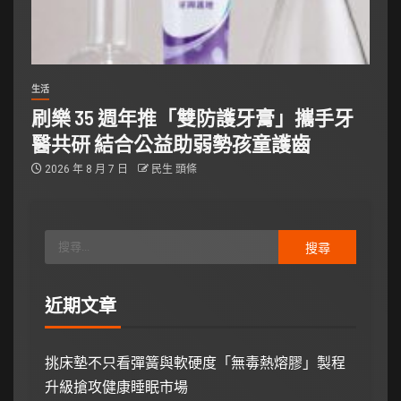
生活
刷樂 35 週年推「雙防護牙膏」攜手牙
醫共研 結合公益助弱勢孩童護齒
2026 年 8 月 7 日
民生 頭條
近期文章
挑床墊不只看彈簧與軟硬度「無毒熱熔膠」製程
升級搶攻健康睡眠市場