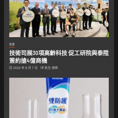
生活
技術司展30項高齡科技 促工研院與泰陞
簽約搶4億商機
2026 年 8 月 7 日
民生 頭條