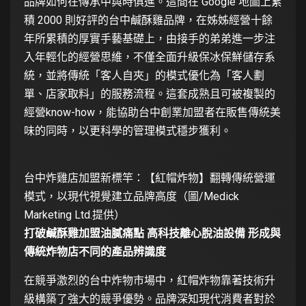
品牌如何在傳承中與時俱進。這間在 Google 地圖上累
積 2000 則好評的台中鹹酥雞品牌，在姊姊經營十餘
年所累積的厚實手藝基礎上，由接手的弟弟進一步注
入年輕化的經營思維，不僅全面升級保冰保鮮儲存系
統，並將傳統「客人自夾」的模式優化為「客人劃
單、店家取料」的服務流程。這套成熟且可被複製的
經營know-how，能協助台中創業加盟者在販售傳統美
味的同時，以更科學的管理模式穩步獲利。
台中炸雞店加盟新標竿：【紅帽炸物】翻轉傳統營運
模式，以現代視覺建立品牌高度（圖/Medick
Marketing Ltd.提供）
打破鹹酥雞加盟油膩痛點 高科技離心脫油設備 形成與
傳統炸物店不同的產品辨識度
在競爭激烈的台中炸物市場中，紅帽炸物靠著技術升
級構築了強大的競爭優勢。品牌深知現代消費者對於