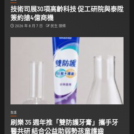
技術司展30項高齡科技 促工研院與泰陞
簽約搶4億商機
2026 年 8 月 7 日
民生 頭條
生活
刷樂 35 週年推「雙防護牙膏」攜手牙
醫共研 結合公益助弱勢孩童護齒