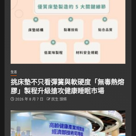
生活
挑床墊不只看彈簧與軟硬度「無毒熱熔
膠」製程升級搶攻健康睡眠市場
2026 年 8 月 7 日
民生 頭條