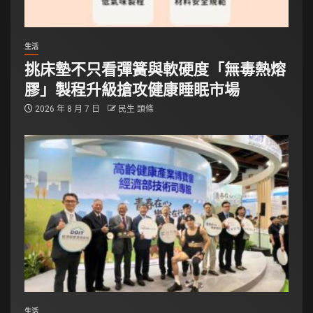
生活
挑床墊不只看彈簧與軟硬度「無毒熱熔
膠」製程升級搶攻健康睡眠市場
2026 年 8 月 7 日
民生 頭條
生活