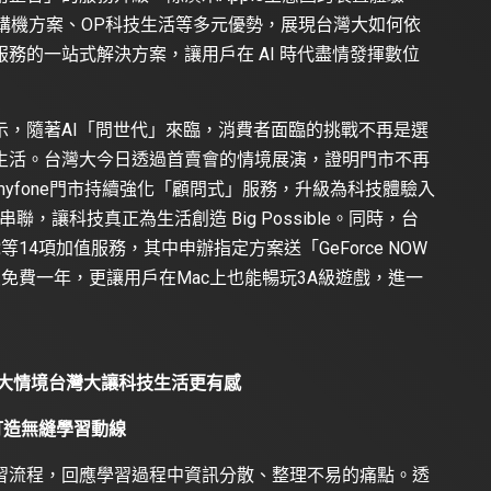
、購機方案、OP科技生活等多元優勢，展現台灣大如何依
務的一站式解決方案，讓用戶在 AI 時代盡情發揮數位
示，隨著AI「問世代」來臨，消費者面臨的挑戰不再是選
生活。台灣大今日透過首賣會的情境展演，證明門市不再
yfone門市持續強化「顧問式」服務，升級為科技體驗入
聯，讓科技真正為生活創造 Big Possible。同時，台
戲等14項加值服務，其中申辦指定方案送「GeForce NOW
數制會員免費一年，更讓用戶在Mac上也能暢玩3A級遊戲，進一
大情境
台灣大讓科技生活更有感
！打造無縫學習動線
習流程，回應學習過程中資訊分散、整理不易的痛點。透