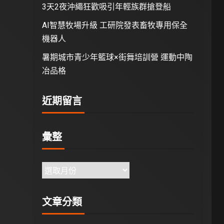
3天2夜沖繩狂歡吸引年輕族群搶登船
AI智慧牧場升級 工研院發表畜牧專用保全
機器人
暑期城市青少年籃球×街舞培訓營 運動中陶
冶品格
近期留言
彙整
文章分類