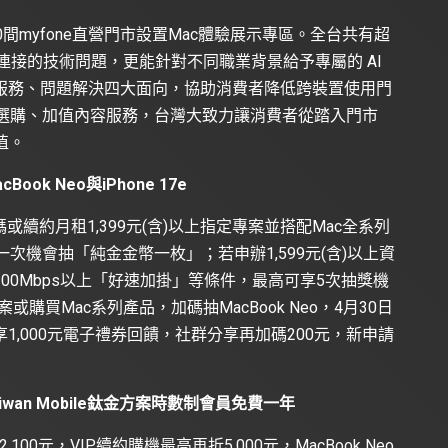
間myfone直營門市設置Mac體驗展示專區。全台共有超
連接的技術問題，更能針對不同職業背景給予專屬的 AI
服務、問題解決四大面向，協助消費者降低跨裝置使用門
、裝置選購、加值內容服務，台灣大致力讓消費者從踏入門市
值。
k Neo與iPhone 17e
或續約月租1,399元(含)以上指定專案並搭配Mac全系列
次機會抽「純金金幣一枚」；若申辦1,599元(含)以上資
00Mbps以上「好速加掛」等條件，最高可享5次抽獎機
或購買Mac系列產品，加碼抽MacBook Neo，4月30日
高享1,000元電子禮券回饋，社群分享再加碼200元，新申請
aiwan Mobile鈦金方案時數制會員免費一年
0元，VIP續約購機最高再折5,000元，MacBook Neo