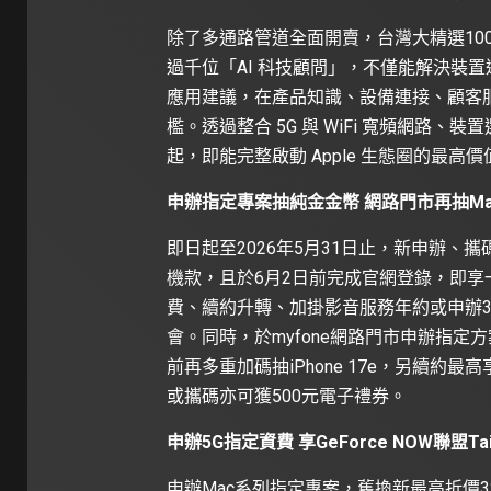
除了多通路管道全面開賣，台灣大精選100
過千位「AI 科技顧問」，不僅能解決裝置
應用建議，在產品知識、設備連接、顧客
檻。透過整合 5G 與 WiFi 寬頻網路
起，即能完整啟動 Apple 生態圈的最高價
申辦指定專案抽純金金幣 網路門市再抽MacBoo
即日起至2026年5月31日止，新申辦、攜碼
機款，且於6月2日前完成官網登錄，即享一
費、續約升轉、加掛影音服務年約或申辦3
會。同時，於myfone網路門市申辦指定方案
前再多重加碼抽iPhone 17e，另續約最
或攜碼亦可獲500元電子禮券。
申辦5G指定資費 享GeForce NOW聯盟T
申辦Mac系列指定專案，舊換新最高折價32,10