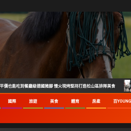
到餐廳級德國豬腳 慢火現烤堅持打造松山區排隊美食
倒數
國際
旅遊
美食
體育
房產
百YOUN