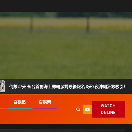
27天 全台首創海上郵輪派對最後報名 3天2夜沖繩狂歡吸引年輕族群搶登
G
百觀點
百娛樂
WATCH
ONLINE