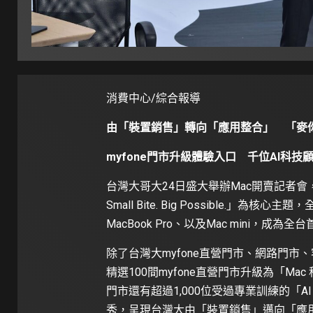
消費中心/綜合報導
由「裝置銷售」轉向「應用整合」
「麥
myfone
門市升級體驗入口
千位
AI
科技
台灣大哥大24日盛大舉辦Mac開賣記者
Small Bite. Big Possible.」為核心主
MacBook Pro、以及Mac mini，成
除了台灣大myfone直營門市、網路門市
精選100間myfone直營門市升級為「M
門市還有超過1,000位受過專業訓練的「
秀，呈現台灣大由「裝置銷售」邁向「應用