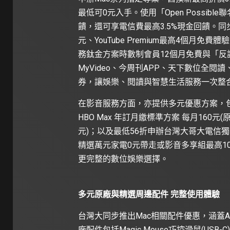
最低可0元入手。使用「Open Possibl
饋，還可享電信費最高3.5%現金回饋。同步享A
元、YouTube Premium最高4個月免費體驗，
務鈦金方案時數制會員12個月免費與「反
MyVideo、今周刊APP、天下數位全閱讀
券，讓娛樂、閱讀與智慧生活服務一次整
在影音服務方面，亦提供多元優惠方案，包括Pr
HBO Max 年訂月繳標準方案 每月160元(原
元)；以及最低56折申辦台灣大哥大電信獨
精選萬元家電0元帶走或影音多享組最高10
更完整的數位娛樂選擇。
多元原廠與精選周邊配件 完整使用體驗
台灣大同步推出Mac相關配件優惠，涵蓋A
廠配件包括Magic Mouse巧控滑鼠(USB-C)