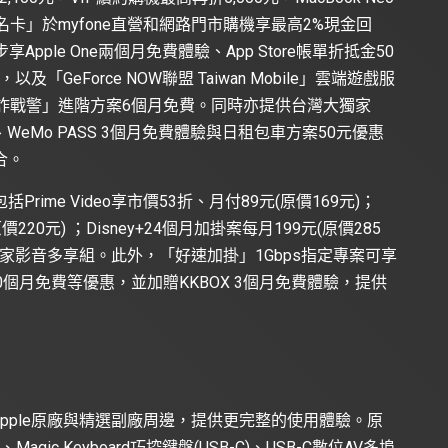
e聯名卡」於myfone直營和網路門市購機享最高2%現金回
pple One兩個月免費體驗、App Store帳單折抵金50
以及「GeForce NOW聯盟 Taiwan Mobile」雲端遊戲服
詐戰警」進階方案6個月免費。同時亦提供台灣大獨家
、WeMo PASS 3個月免費體驗與日租包車方案50元優惠
合。
ime Video享市價53折、月付89元(原價169元)；
價220元) ；Disney+24個月加掛案每月199元(原價285
家影音多享組。此外，「好速加掛」1Gbps指定專案可享
個月免費等優惠，並加贈KKBOX 3個月免費體驗，提供
pple原廠與精選副廠周邊，提供更完整的使用體驗。原
、Magic Keyboard巧控鍵盤(USB-C)、USB-C數位AV多埠