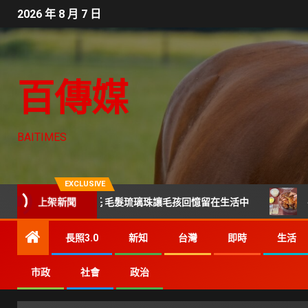
2026 年 8 月 7 日
百傳媒
BAITIMES
EXCLUSIVE
上架新聞
成告別後寄託 毛髮琉璃珠讓毛孩回憶留在生活中
平價也能吃
長照3.0
新知
台灣
即時
生活
市政
社會
政治