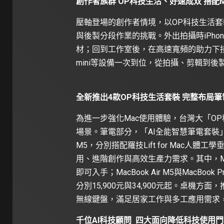
創作者族群
OP
科技生活、好速成双 搭配
M
壓軸登場的創作者情境，以OP科技生活
與後製分段作業的挑戰。外出拍攝時iPhone
材；回到工作室後，在高速寬頻的助力下接續
mini等設備一次到位，從拍攝、剪輯到
全新推出
4
款
OP
科技生活套裝 完整布局
為進一步強化Mac使用體驗，台灣大「O
場景。筆電部分，「AI全能智慧筆電套裝」涵蓋MacB
M5，分別搭配羅技Lift for Mac人體工學垂
用、進階創作與高效生產力需求。其中，MacB
即可入手；MacBook Air M5與MacBook 
分別15,900元與34,900元起。桌機方面，
無線鍵盤，滿足居家工作與多工應用需求，搭配
千位AI科技顧問 四大面向降低科技使用門