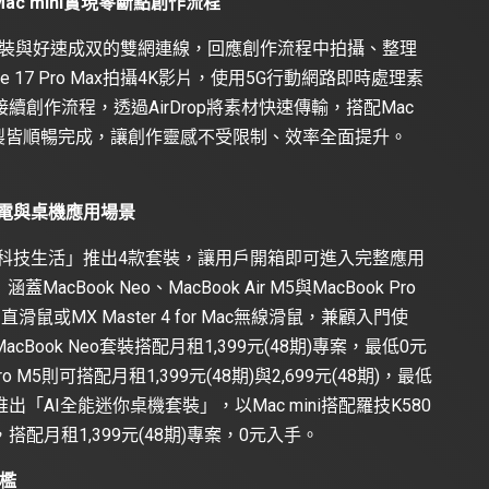
ac mini
實現零斷點創作流程
套裝與好速成双的雙網連線，回應創作流程中拍攝、整理
 17 Pro Max拍攝4K影片，使用5G行動網路即時處理素
創作流程，透過AirDrop將素材快速傳輸，搭配Mac
後製皆順暢完成，讓創作靈感不受限制、效率全面提升。
筆電與桌機應用場景
P科技生活」推出4款套裝，讓用戶開箱即可進入完整應用
ook Neo、MacBook Air M5與MacBook Pro
直滑鼠或MX Master 4 for Mac無線滑鼠，兼顧入門使
ook Neo套裝搭配月租1,399元(48期)專案，最低0元
Pro M5則可搭配月租1,399元(48期)與2,699元(48期)，最低
推出「AI全能迷你桌機套裝」，以Mac mini搭配羅技K580
月租1,399元(48期)專案，0元入手。
檻