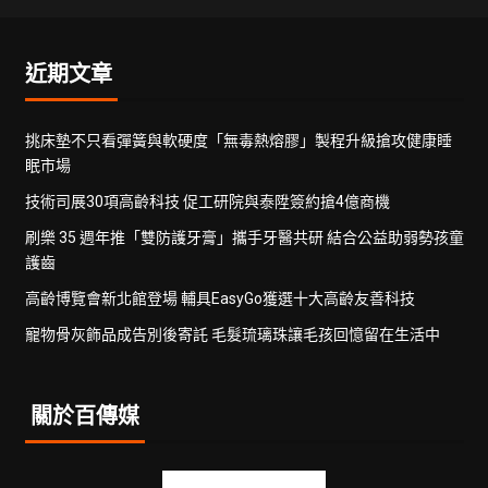
近期文章
挑床墊不只看彈簧與軟硬度「無毒熱熔膠」製程升級搶攻健康睡
眠市場
技術司展30項高齡科技 促工研院與泰陞簽約搶4億商機
刷樂 35 週年推「雙防護牙膏」攜手牙醫共研 結合公益助弱勢孩童
護齒
高齡博覽會新北館登場 輔具EasyGo獲選十大高齡友善科技
寵物骨灰飾品成告別後寄託 毛髮琉璃珠讓毛孩回憶留在生活中
關於百傳媒