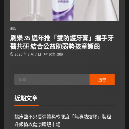
生活
刷樂 35 週年推「雙防護牙膏」攜手牙
醫共研 結合公益助弱勢孩童護齒
2026 年 8 月 7 日
民生 頭條
近期文章
挑床墊不只看彈簧與軟硬度「無毒熱熔膠」製程
升級搶攻健康睡眠市場