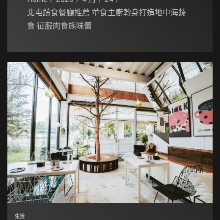
北屯蔬食餐廳推薦 葷食主廚轉身打造地中海蔬
食 征服肉食族味蕾
生活