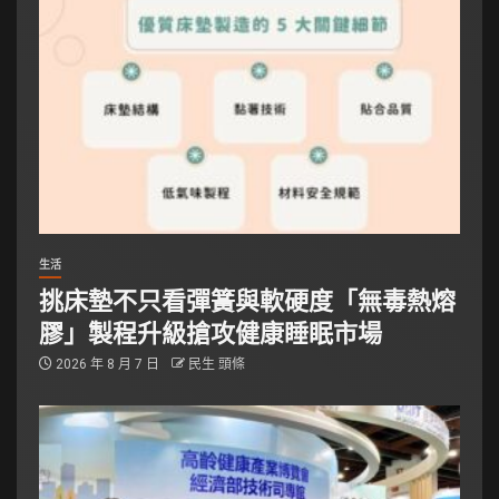
生活
挑床墊不只看彈簧與軟硬度「無毒熱熔
膠」製程升級搶攻健康睡眠市場
2026 年 8 月 7 日
民生 頭條