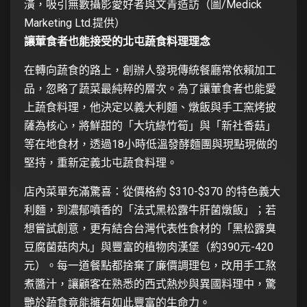
潢，吸引無數攝影愛好者與文青造訪（圖/Medick
Marketing Ltd.提供）
讓葷食者也能接受的北屯蔬食料理理念
在轉向蔬食的路上，創辦人發現傳統餐廳常依賴加工
品，忽略了蔬菜最純粹的層次。為了讓葷食者也能愛
上蔬食料理，他決定以義大利麵、燉飯與手工窯烤披
薩為核心，將鮮甜的「大坑綠竹筍」與「新社香菇」
等在地食材，透過18小時低溫發酵麵團與現點現做的
堅持，重新定義北屯蔬食料理。
店內菜單充滿驚喜：從價格約 $310-$370 的特色義大
利麵，到濃郁噴香的「法式黑松露牛肝菌燉飯」；若
想嘗試創意，更有結合台灣代表性食材的「黑松露臭
豆腐菌菇肉丸」與豐富的植物肉漢堡（約390元-420
元）。每一道餐點都捨棄了廉價調理包，改用手工熬
煮醬汁，讓顧客在熟悉的西式熱炒與異國料理中，驚
艷於蔬食竟能擁有如此豐富的生命力。