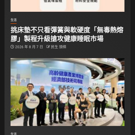
生活
挑床墊不只看彈簧與軟硬度「無毒熱熔
膠」製程升級搶攻健康睡眠市場
2026 年 8 月 7 日
民生 頭條
生活