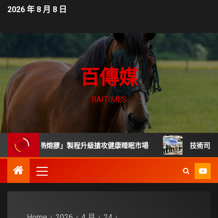
2026 年 8 月 8 日
百傳媒
BAITIMES
「無毒熱熔膠」製程升級搶攻健康睡眠市場
技術司展30項高
Home
2026
4 月
24