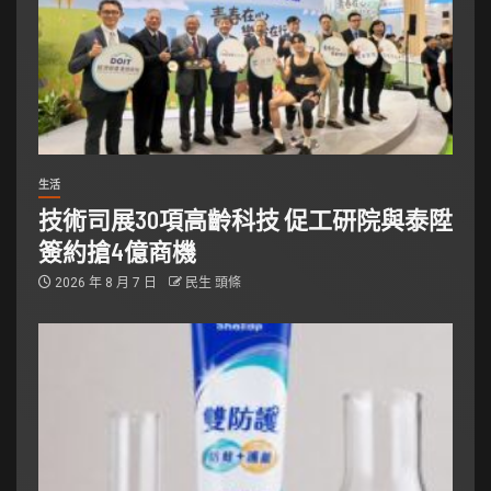
生活
技術司展30項高齡科技 促工研院與泰陞
簽約搶4億商機
2026 年 8 月 7 日
民生 頭條