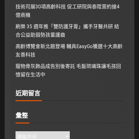
技術司展30項高齡科技 促工研院與泰陞簽約搶4
億商機
刷樂 35 週年推「雙防護牙膏」攜手牙醫共研 結
合公益助弱勢孩童護齒
高齡博覽會新北館登場 輔具EasyGo獲選十大高齡
友善科技
寵物骨灰飾品成告別後寄託 毛髮琉璃珠讓毛孩回
憶留在生活中
近期留言
彙整