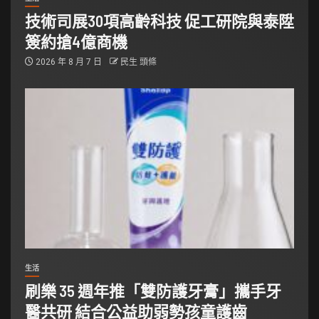
技術司展30項高齡科技 促工研院與泰陞
簽約搶4億商機
2026 年 8 月 7 日
民生 頭條
生活
刷樂 35 週年推「雙防護牙膏」攜手牙
醫共研 結合公益助弱勢孩童護齒