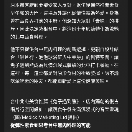
原本擁有廚師夢卻受家人反對，退伍後偶然推開素食
早午餐的大門，這場意外讓他從懵懂轉為熱愛。身為
曾在葷食界打滾的主廚，他深知大眾對「素味」的排
斥，因此決定紮根台中，將這份十年底蘊轉化為驚艷
的北屯蔬食料理。
他不只提供台中無肉料理的創新選擇，更親自設計結
合「唱片行、泡泡球浴缸與中藥房」的獨特空間，讓
兔子遇到熊成為具備沉浸式體驗的北屯打卡餐廳。在
這裡，每一道菜都是對原形食材的極致發揮，讓不論
吃葷吃素的朋友，都能重新愛上這份健康美味。
台中北屯美食推薦《兔子遇到熊》，店內獨創的復古
唱片行空間設計，讓蔬食午餐充滿沉浸式的音樂靈魂
（圖/Medick Marketing Ltd.提供）
從彈性素食到思考台中無肉料理的可能