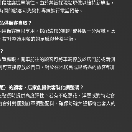
時段建議提早前往。由於丼飯採現點現做以維持新鮮度，
建議趕時間的顧客可先撥打專線進行電話預帶。
品供顧客自取？
內用顧客無限享用，搭配濃郁的咖哩或丼飯十分解膩。此
，提升整體用餐的飽足感與營養平衡。
？
位置顯眼。開車前往的顧客可將車輛停放於店門前或兩側
則可直接停放於門口，對於在地居民或是路過的旅客都非
洋蔥）的顧客，店家能提供客製化調整嗎？
在點餐時提供高度彈性。若有不吃蔥花、洋蔥或對特定食
廚會針對個別訂單調整配料，確保每碗丼飯都符合客人的