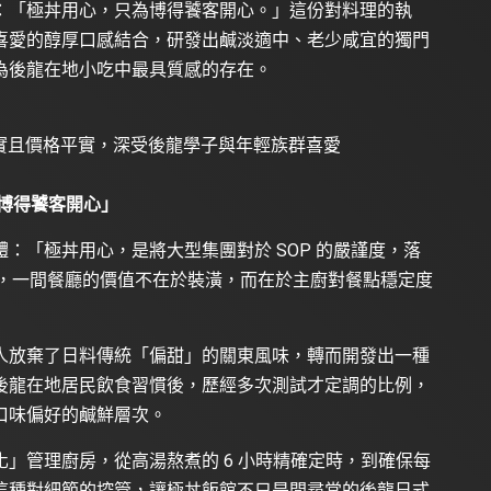
：「極丼用心，只為博得饕客開心。」這份對料理的執
喜愛的醇厚口感結合，研發出鹹淡適中、老少咸宜的獨門
為後龍在地小吃中最具質感的存在。
紮實且價格平實，深受後龍學子與年輕族群喜愛
博得饕客開心」
：「極丼用心，是將大型集團對於 SOP 的嚴謹度，落
認為，一間餐廳的價值不在於裝潢，而在於主廚對餐點穩定度
人放棄了日料傳統「偏甜」的關東風味，轉而開發出一種
後龍在地居民飲食習慣後，歷經多次測試才定調的比例，
口味偏好的鹹鮮層次。
」管理廚房，從高湯熬煮的 6 小時精確定時，到確保每
這種對細節的控管，讓極丼飯館不只是間尋常的後龍日式