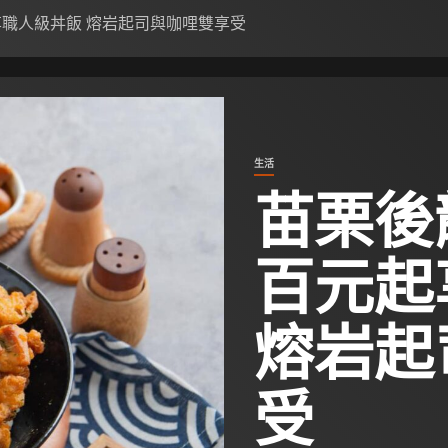
享職人級丼飯 熔岩起司與咖哩雙享受
生活
苗栗後
百元起
熔岩起
受