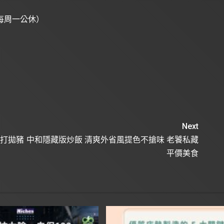
0（每周一公休）
Next
蛋打拋豬
中和隱藏版炒飯 清爽外省風提色不搶味 老饕私藏
平價美食