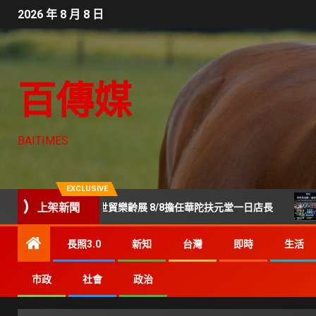
2026 年 8 月 8 日
百傳媒
BAITIMES
EXCLUSIVE
上架新聞
美鳳現身世貿樂齡展 8/8擔任華陀扶元堂一日店長
Gene
長照3.0
新知
台灣
即時
生活
市政
社會
政治