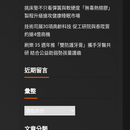
挑床墊不只看彈簧與軟硬度「無毒熱熔膠」
製程升級搶攻健康睡眠市場
技術司展30項高齡科技 促工研院與泰陞簽
約搶4億商機
刷樂 35 週年推「雙防護牙膏」攜手牙醫共
研 結合公益助弱勢孩童護齒
近期留言
彙整
文章分類