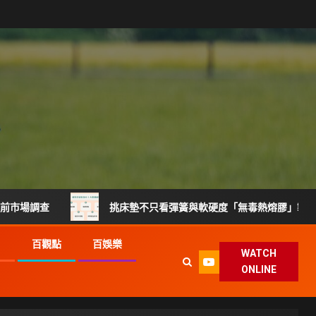
挑床墊不只看彈簧與軟硬度「無毒熱熔膠」製程升級搶攻健
G
百觀點
百娛樂
WATCH
ONLINE