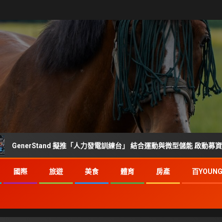
rStand 擬推「人力發電訓練台」 結合運動與微型儲能 啟動募資前市場調查
國際
旅遊
美食
體育
房產
百YOUN