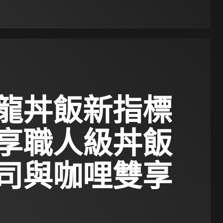
龍丼飯新指標
享職人級丼飯
司與咖哩雙享