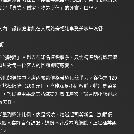
立起「專業、穩定、物超所值」的硬實力口碑。
入內，讓家庭客能在大馬路旁輕鬆享受美味午晚餐
衡
維的轉變」。過去在知名連鎖體系，只需精準執行既定流
須針對每一位客人的回饋即時應變。
化的選擇中。店內餐點價格帶極具競爭力，從僅需 120
烤松阪豬（280 元），皆能滿足不同客群。特別是菜單
元），巧妙運用果醬美乃滋提升風味層次，讓這間小店迅速
版美食。
考量到醬汁比例，像是醬燒、熔岩起司等新品（加購價
饕客依個人喜好自行調配。這份不計成本的細膩，正是極丼飯
鍵。