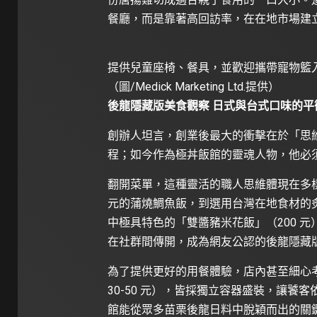
餐廳，而是靠著高回訪率，在在地市場建
提供兒童座椅、餐具，並歡迎攜帶寵物籃
（圖/Medick Marketing Ltd.提供）
後龍隱藏版美食觀察 日式與台式口味的平
創辦人坦言，創業後最大的衝擊在於「思
程；如今作為極丼飯館的靈魂人物，他必
翻開菜單，這種靈活的職人思維體現在多樣
元的蒲燒鯛魚飯，到選用台灣在地食材的炙
中極具特色的「雙醬豬米花飯」（200 
在社群間傳開，成為網友公認的後龍隱藏
為了提供更好的用餐體驗，店內甚至細心
30-50 元），皆採獨立容器盛裝，讓
館能從眾多苗栗後龍日料中脫穎而出的關