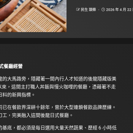
民生 頭條
2026 年 4 月 22
式餐廳經營
龍的大馬路旁，隱藏著一間內行人才知道的後龍隱藏版美
 日成立以來，這間主打職人丼飯與慢火咖哩的餐廳，憑藉著不走
日料的新興指標。
前已在餐飲界深耕十餘年，曾於大型連鎖餐飲品牌歷練。
刀工，完美融入這間後龍日式餐廳。
基底，都必須是每日選用大量天然蔬果、歷經 6 小時低