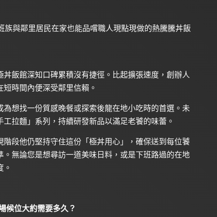
s 平台，讓上班族與鄰里居民在家也能品嚐職人現點現做的熱騰騰丼飯
極丼飯館深知口碑累積沒有捷徑。比起擴張速度，創辦人
在短時間內便深受鄰里信賴。
成為想找一份質感晚餐或探索後龍在地小吃時的首選。未
手工拉麵」系列，持續研發新品以滿足老饕的味蕾。
現階段他仍堅持守住這份「極丼用心」，確保送到每位饕
準。無論您是想尋訪一道美味日料，或是下班路過的在地
度。
現場候位大約需要多久？