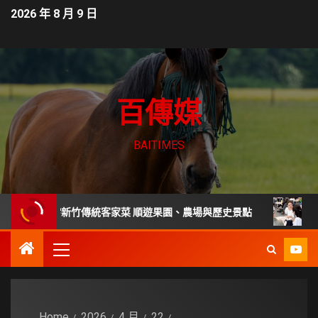
2026 年 8 月 9 日
百傳媒
BAITIMES
宅嚐新竹傳統客家菜 順遊果園、農場與歷史景點
家庭主婦相隔
Home
2026
4 月
22