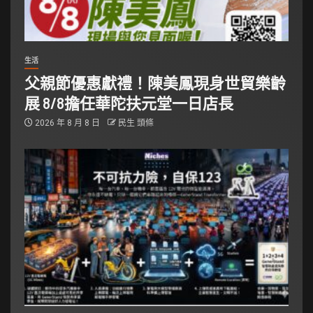
生活
父親節優惠獻禮！陳美鳳現身世貿樂齡
展 8/8擔任華陀扶元堂一日店長
2026 年 8 月 8 日
民生 頭條