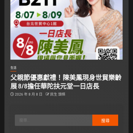
生活
父親節優惠獻禮！陳美鳳現身世貿樂齡
展 8/8擔任華陀扶元堂一日店長
2026 年 8 月 8 日
民生 頭條