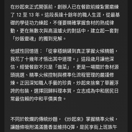
在炒起來正式開張前，創辦人已在餐飲前線紮實磨練
了 12 至 13 年。這段長達十餘年的職人生涯，從最基
礎的學徒功力練起，不僅要精確掌握食材的熟成律
動，更在無數次與高溫爐火的對話中，建立起一套對
「炒飯靈魂」的獨到見解。
他感性回憶道：「從拿穩鍋鏟到真正掌握火候精髓，
我花了十幾年才悟出其中道理。」這段歲月讓他深
信，經營餐飲不只是「做菜」，更是一場關於食材源
頭挑選、精準火候控制與標準化流程管理的嚴謹修
煉。正因深知職人手藝的珍貴，炒起來捨棄了華麗浮
誇的包裝，選擇回歸料理本質，立志成為中和居民日
常最信賴的中和平價美食。
不同於軟爛的傳統炒麵，《炒起來》掌握精準火候，
讓麵條吸附滿滿醬香並維持Q彈，是民享街上班族午