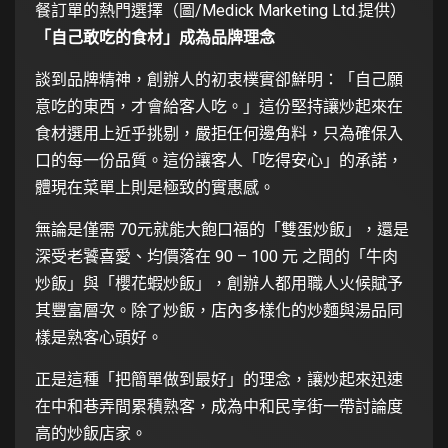
餐訂單的熱門選擇（圖/Medick Marketing Ltd.提供）
「自己敢吃的食材」成為品牌理念
談到品牌精神，創辦人的初衷樸實卻鮮明：「自己願
意吃的東西，才會給客人吃。」這份堅持讓炒起來在
食材選用上近乎挑剔，嚴拒任何邊角料，只為確保入
口的每一份品質。這份讓客人「吃得安心」的承諾，
體現在菜單上則是極致的實惠感。
無論是僅需 70元就能大飽口福的「雙蛋炒飯」，還是
深受老饕喜愛、均價落在 90 – 100 元 之間的「牛肉
炒飯」與「櫻花蝦炒飯」，創辦人都用職人火候賦予
其豐富層次。除了炒飯，店內多樣化的炒麵與湯品同
樣是熟客心頭好。
正是這種「把簡單做到最好」的理念，讓炒起來迅速
在中和巷弄間累積熟客，成為中和民享街一帶討論度
高的炒飯店家。