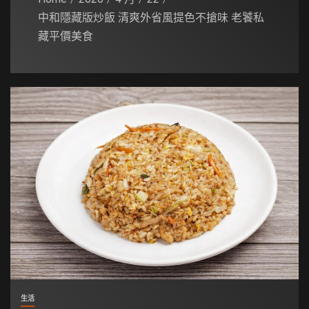
中和隱藏版炒飯 清爽外省風提色不搶味 老饕私
藏平價美食
生活