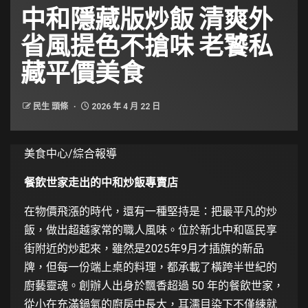
中和隱藏版炒飯 清爽外
省風提色不搶味 老饕私
藏平價美食
民生 頭條
2026 年 4 月 22 日
美食中心/綜合報導
餐飲世家走出的中和炒飯專賣店
在物價飛漲的時代，還有一種堅持是：把最平凡的炒
飯，做出超越家常的職人風味。位於新北中和區民享
街附近的炒起來，雖然是2025年9月才插旗的新品
牌，但每一份端上桌的料理，都承載了橫跨半世紀的
廚藝靈魂。創辦人出身於飄香超過 50 年的餐飲世家，
從小在充滿鍋氣的廚房中長大，耳濡目染下不僅練就