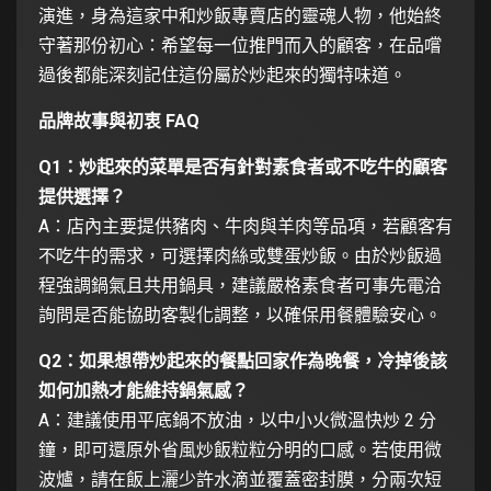
演進，身為這家中和炒飯專賣店的靈魂人物，他始終
守著那份初心：希望每一位推門而入的顧客，在品嚐
過後都能深刻記住這份屬於炒起來的獨特味道。
品牌故事與初衷 FAQ
Q1：炒起來的菜單是否有針對素食者或不吃牛的顧客
提供選擇？
A：店內主要提供豬肉、牛肉與羊肉等品項，若顧客有
不吃牛的需求，可選擇肉絲或雙蛋炒飯。由於炒飯過
程強調鍋氣且共用鍋具，建議嚴格素食者可事先電洽
詢問是否能協助客製化調整，以確保用餐體驗安心。
Q2：如果想帶炒起來的餐點回家作為晚餐，冷掉後該
如何加熱才能維持鍋氣感？
A：建議使用平底鍋不放油，以中小火微溫快炒 2 分
鐘，即可還原外省風炒飯粒粒分明的口感。若使用微
波爐，請在飯上灑少許水滴並覆蓋密封膜，分兩次短