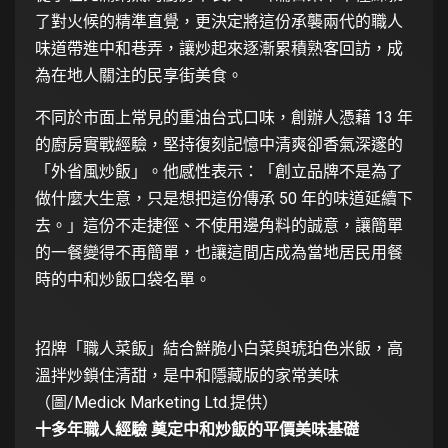
了對火候的精準直覺，更決定將這份承襲兩代的職人
味道帶進中和巷弄，讓炒起來逐漸累積熟客回訪，成
為在地人關注的民享街美食。
不同於市面上常見的重油台式口味，創辦人憑藉 13 年
的廚房實戰經驗，堅持復刻記憶中清爽卻香氣深邃的
「外省風炒飯」。他感性表示：「創立品牌不是為了
做什麼大生意，只是想把這份傳承 50 年的味道延續下
去。」這份不走捷徑、不使用邊角料的誠意，讓簡單
的一餐變得不再簡單，也讓這間店成為當地居民用餐
時的中和炒飯口袋名單。
招牌「職人菜飯」結合鮮脆小白菜與琥珀色米飯，高
溫拌炒鎖住清甜，是中和隱藏版的家常美味
（圖/Medick Marketing Ltd.提供）
十多年職人經驗 奠定中和炒飯的平價美味基礎