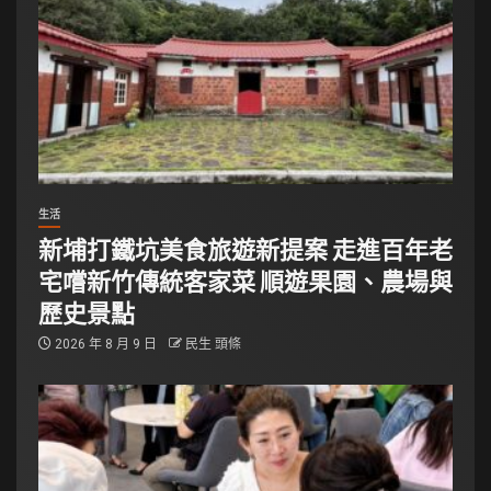
生活
新埔打鐵坑美食旅遊新提案 走進百年老
宅嚐新竹傳統客家菜 順遊果園、農場與
歷史景點
2026 年 8 月 9 日
民生 頭條