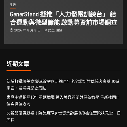
生活
GenerStand 擬推「人力發電訓練台」 結
合運動與微型儲能 啟動募資前市場調查
2026 年 8 月 8 日
民生 頭條
近期文章
新埔打鐵坑美食旅遊新提案 走進百年老宅嚐新竹傳統客家菜 順遊
果園、農場與歷史景點
家庭主婦相隔13年重返職場 投入美容顧問與保養教學 重新找回自
信與職涯方向
父親節優惠獻禮！陳美鳳現身世貿樂齡展 8/8擔任華陀扶元堂一日
店長