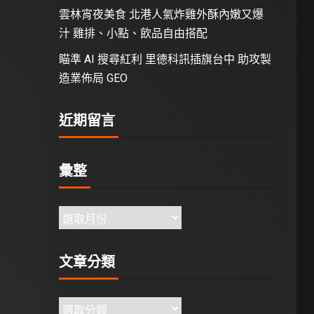
雲林宵夜美食 北港人氣炸雞外酥內嫩又爆
汁 雞排、小點、飲品自由搭配
瞄準 AI 搜尋紅利 里德科訊插旗台中 助攻製
造業佈局 GEO
近期留言
彙整
文章分類