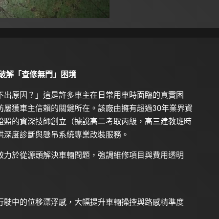
破解「查修無門」困境
不出原因？」這是許多車主在日常用車時面臨的真實困
坊屢獲車主信賴的關鍵所在。該廠由擁有超過30年業界資
證照的資深技師創立（據說高二考取丙級，高三建教班時
供深度診斷與懸吊系統專業改裝服務。
致力於從源頭解決車輛問題，強調維修項目與費用透明
行駛中的位移漂浮感，大幅提升車輛操控與路感精準度