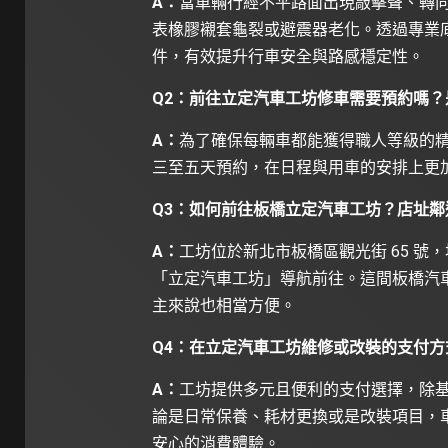
A：
當車輛行經不平路面出現敲擊聲、轉
表橡膠襯套龜裂或避震器老化。透過專業
件，有效提升行車安全與路感穩定性。
Q2：前往立定汽車工坊修車需要預約嗎
A：
為了確保每輛車都能獲得職人等級的
三至五天預約，在日程與用車的安排上更
Q3：如何前往板橋立定汽車工坊？店址鄰
A：
工坊位於新北市板橋區觀光街 65 號，
「立定汽車工坊」導航前往。這間板橋汽
主來說也相當方便。
Q4：在立定汽車工坊維修或改裝的支付
A：
工坊提供多元且便利的支付選擇，除
論是日常保養、耗材更換或是改裝項目，
安心的消費體驗。