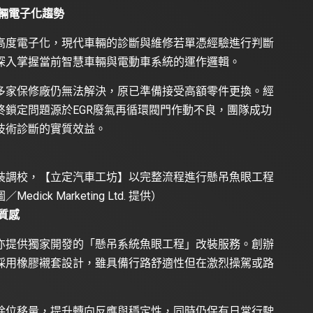
輛電子化趨勢
高度電子化，現代車輛的診斷與維修若單憑經驗進行判斷
深入掌握當前智慧車輛與電動車系統的運作邏輯。
多家保修廠仍無法解決，原已準備接受高額零件更換。經
鎖定問題源於EGR廢氣再循環閥門作動不良，團隊成功
技術診斷的實質效益。
裝調校，【立定汽車工坊】以完整流程進行懸吊魚眼工程
k Marketing Ltd. 提供）
質感
亦提供獨家開發的「懸吊系統魚眼工程」改裝服務。創辦
採用橡膠襯套設計，雖具備行路舒適性但在激烈操駕或路
除位移量，提升轉向反應與穩定性，同時仍保有日常行駛