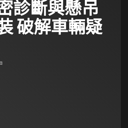
密診斷與懸吊
裝 破解車輛疑
 日