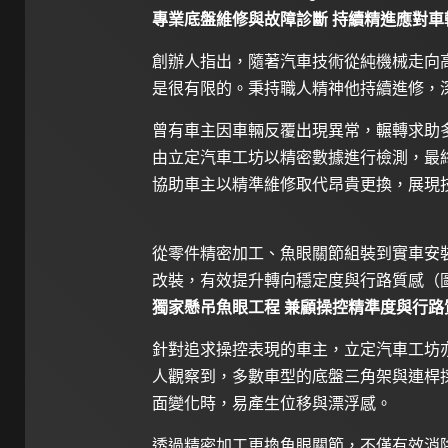
專業底盤維修與故障診斷 持續精進應對車
創辦人指出，隨著汽車技術從純機械走向
是很有限的。秉持職人精神他持續進修，
曾有車主因車輛反覆出現異常，輾轉求助
由立定汽車工坊以精密數據進行檢測，最終
協助車主以精準維修取代昂貴更換，展現
從零件精密加工、魚眼關節組裝到實車安
改裝，有效提升轉向穩定度與行路質感（圖／Medic
獨家懸吊魚眼工程 兼顧操控精準度與行路
針對追求操控表現的車主，立定汽車工坊
人觀察到，多數車型的底盤三角架與連桿
面變化時，易產生位移與漂浮感。
透過精密加工更換魚眼關節，不僅有效消