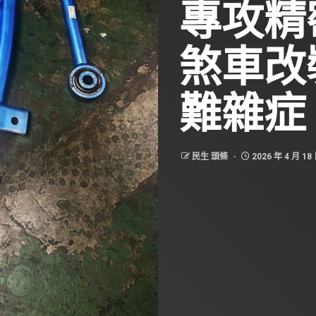
專攻精
煞車改
難雜症
民生 頭條
2026 年 4 月 18