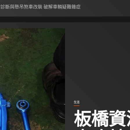
密診斷與懸吊煞車改裝 破解車輛疑難雜症
生活
板橋資