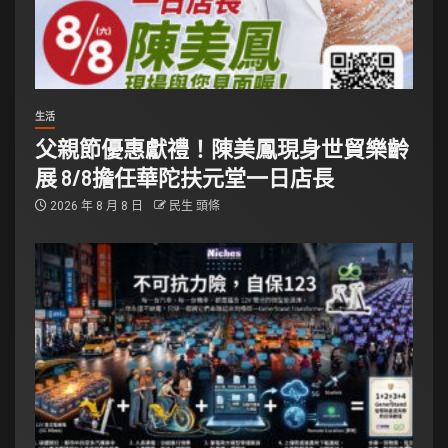
生活
父親節優惠獻禮！陳美鳳現身世貿樂齡
展 8/8擔任華陀扶元堂一日店長
2026 年 8 月 8 日
民生 頭條