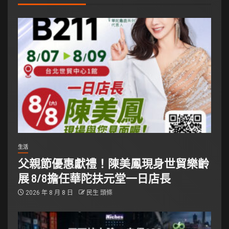
生活
父親節優惠獻禮！陳美鳳現身世貿樂齡
展 8/8擔任華陀扶元堂一日店長
2026 年 8 月 8 日
民生 頭條