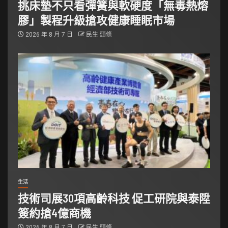
挑床墊不只看彈簧與軟硬度「無毒熱熔
膠」製程升級搶攻健康睡眠市場
2026 年 8 月 7 日
民生 頭條
生活
技術司展30項高齡科技 促工研院與泰陞
簽約搶4億商機
2026 年 8 月 7 日
民生 頭條