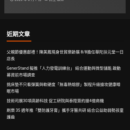
近期文章
父親節優惠獻禮！陳美鳳現身世貿樂齡展 8/8擔任華陀扶元堂一日
店長
GenerStand 擬推「人力發電訓練台」 結合運動與微型儲能 啟動
募資前市場調查
挑床墊不只看彈簧與軟硬度「無毒熱熔膠」製程升級搶攻健康睡
眠市場
技術司展30項高齡科技 促工研院與泰陞簽約搶4億商機
刷樂 35 週年推「雙防護牙膏」攜手牙醫共研 結合公益助弱勢孩童
護齒