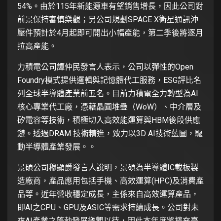
54%。由於115年新能源車有望銷售增長，因此公司對
前景保持審慎樂觀；另公司規劃SPACE X衛星通訊沖
壓件預計於4月起即可開出小幅產能，第二季後將逐月
拉高產能。
力積電公司譚仲民發言人表示，公司以彈性的Open
Foundry模式提供邏輯與記憶體代工服務，ESG評比名
列全球半導體產業前五名。目前力積電全力轉型為AI
核心專業代工廠，憑藉晶圓堆疊（WoW）、中介層及
矽電容等技術，積極切入高效能運算與HBM後段供應
鏈。透過DRAM 技術精進，致力以3D AI技術藍圖，驅
動半導體產業發展。。
景碩公司穆顯爵發言人說明，景碩為半導體IC載板製
造廠商，產品應用包括手機、高效運算(HPC)及消費產
品等。近年營收穩定成長，主係來自高效運算產品，
即AI之CPU、GPU及ASIC等需求持續成長。公司對未
來AI產業之蓬勃發展樂觀以待，因此本年度將擴充臺