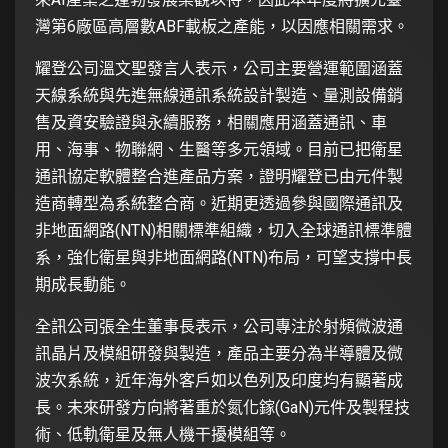
灣第6廠區高層數ABF載板之產能，以因應相關需求。
耀登公司溫文聖發言人表示，公司主要營運範圍涵蓋
天線系統與先進無線通訊系統設計製造、量測設備銷
售及資安驗證與永續服務，相關應用涵蓋通訊、車
用、海事、物聯網、生醫等多元領域。目前已把衛星
通訊協定軟體整合進產品方案，證明耀登已由元件製
造商轉型為系統整合商。近期更透過參與國際通訊及
非地面網路(NTN)相關標準組織，切入全球通訊標準體
系，強化衛星與非地面網路(NTN)布局，可望支撐中長
期成長動能。
全訊公司張全生董事長表示，公司專注於射頻微波通
訊晶片及模組研發與製造，產品主要分為半導體及微
波次系統，近年海外客戶如以色列及印度均有顯著成
長。未來研發方向將著重於氮化鎵(GaN)元件及製程技
術、低軌衛星及無人機干擾模組等。