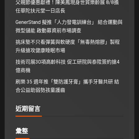
父親節優惠獻禮！陳美鳳現身世貿樂齡展 8/8擔
任華陀扶元堂一日店長
GenerStand 擬推「人力發電訓練台」 結合運動與
微型儲能 啟動募資前市場調查
挑床墊不只看彈簧與軟硬度「無毒熱熔膠」製程
升級搶攻健康睡眠市場
技術司展30項高齡科技 促工研院與泰陞簽約搶4
億商機
刷樂 35 週年推「雙防護牙膏」攜手牙醫共研 結
合公益助弱勢孩童護齒
近期留言
彙整