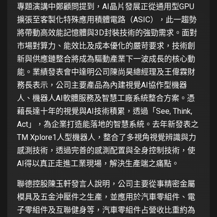
專題演講中鄭顧問提到，AI晶片發展正從通用型GPU
擴張至客製化特殊應用積體電路（ASIC），此一趨勢
將帶動高效能記憶體與3D封裝技術的強勁需求。面對
市場對算力、能效比及成本優化的嚴苛要求，技術創
新與供應鏈整合將成為驅動產業下一波成長的核心動
能。業績發表會中達明公司陳尚昊總經理及王偉霖財
務長表示，公司主要產品為內建視覺AI協作型機器
人、機器人AI軟體服務及智慧工廠系統整合方案。憑
藉長達十年的視覺與AI技術積累，透過「See, Think,
Act」，為企業打造能落地的智慧系統。去年新發表之
TM Xplore1人型機器人，整合了多視角視覺辨識與力
感測技術，透過完善的感測配置與全身控制技術，使
AI得以真正走進工業現場，解決生產端之痛點。
聯德控股陳玉軒發言人說明，公司主要從事精密金屬
模具及五金沖壓件之生產，並應用於汽車零組件、電
子零組件及互聯健身等，汽車零組件占營收比重約為