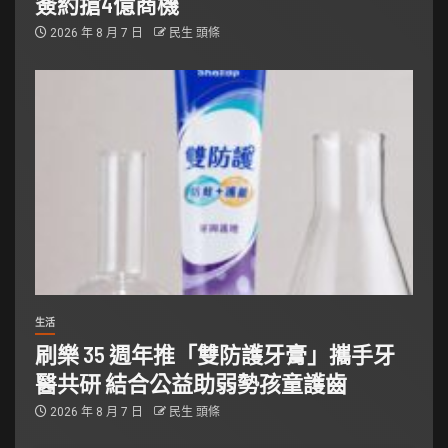
簽約搶4億商機
2026 年 8 月 7 日
民生 頭條
生活
刷樂 35 週年推「雙防護牙膏」攜手牙
醫共研 結合公益助弱勢孩童護齒
2026 年 8 月 7 日
民生 頭條