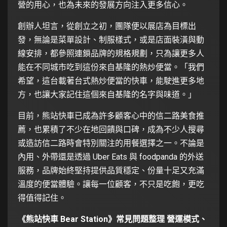
營的用心，也為未來的發展方向注入更多信心。
創辦人坦言，從創立之初，團隊便以展店為目標出
發，無論是菜單設計、制服樣式，或是店面裝潢與動
線安排，都參照連鎖品牌的規格規劃，只為讓更多人
能在不同城市吃到這份來自基隆的熱炒便當。「我們
希望，這台載著台式熱炒便當的快車，能駛進更多地
方，也讓大家記住這個來自基隆的名字與味道。」
目前，熊站快車已成為許多顧客心中的信二路美食推
薦，也累積了不少在地回饋與口碑，成為不少人搜尋
或造訪信二路時會特別關注的用餐選擇之一。不論是
內用、外帶還是透過 Uber Eats 與 foodpanda 的外送
服務，品牌始終堅持提供品質穩定、份量十足又充滿
溫度的便當體驗。讓每一位顧客，不只是吃飽，更吃
得值得記住。
《熊站快車 Bear Station》常見問題整理 營運模式、