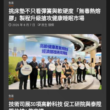
生活
挑床墊不只看彈簧與軟硬度「無毒熱熔
膠」製程升級搶攻健康睡眠市場
2026 年 8 月 7 日
民生 頭條
生活
技術司展30項高齡科技 促工研院與泰陞