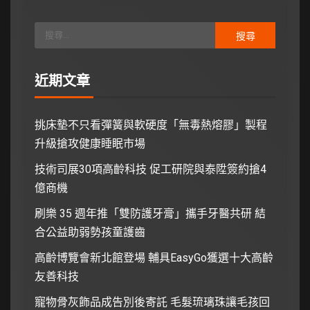
近期文章
挑床墊不只看彈簧與軟硬度「無毒熱熔膠」製程
升級搶攻健康睡眠市場
技術司展30項高齡科技 促工研院與泰陞簽約搶4
億商機
刷樂 35 週年推「雙防護牙膏」攜手牙醫共研 結
合公益助弱勢孩童護齒
高齡博覽會新北館登場 輔具EasyGo獲選十大高齡
友善科技
寵物骨灰飾品成告別後寄託 毛髮琉璃珠讓毛孩回