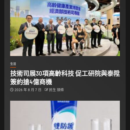
生活
技術司展30項高齡科技 促工研院與泰陞
簽約搶4億商機
2026 年 8 月 7 日
民生 頭條