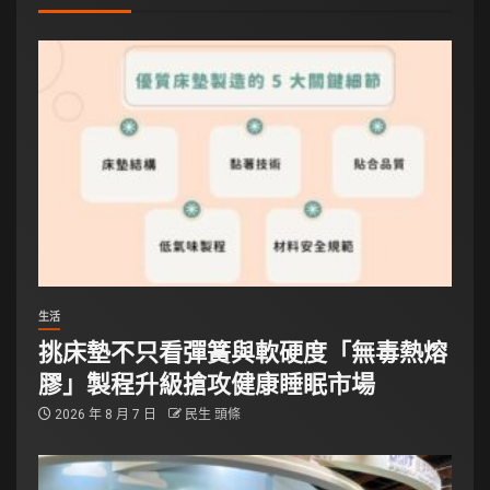
生活
挑床墊不只看彈簧與軟硬度「無毒熱熔
膠」製程升級搶攻健康睡眠市場
2026 年 8 月 7 日
民生 頭條