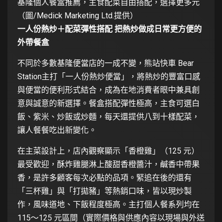
基隆個人餐盒推薦，主食配菜自由搭配，選擇更多元
（圖/Medick Marketing Ltd.提供）
一人份熱炒＋配菜彈性搭配 把熱炒做成日常更方便的
外帶餐盒
不同於多數基隆便當店的一成不變，熊站快車 Bear
Station主打「一人份熱炒便當」，將熱炒的豐富口感
與便當的便利形式結合，成為在地消費者眼中兼具創
意與誠意的新選擇。餐盒搭配彈性極高，主食可選白
飯、紫米、炒飯或炒麵，每天還提供八到十樣配菜，
讓人餐餐吃出新變化。
在主菜設計上，店內觀察顯示「香橙雞」（125 元）
最受歡迎，酥炸雞腿淋上酸甜香橙醬汁，鹹香中帶果
香，是許多顧客每次必點的品項。緊追在後的還有
「三杯雞」與「打拋豬」等熱銷口味，皆以現炒製
作，風味道地、下飯程度極高。主打個人餐系列均在
115～125 元區間（實際價格與供應內容以現場與外送