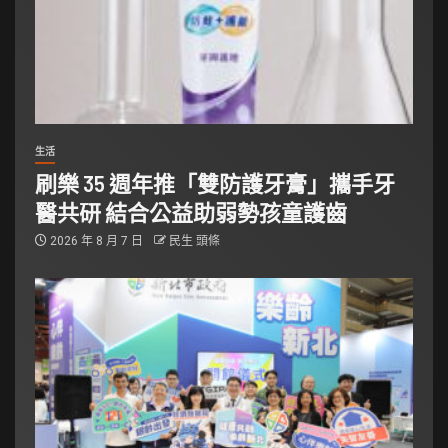
生活
刷樂 35 週年推「雙防護牙膏」攜手牙
醫共研 結合公益助弱勢孩童護齒
2026 年 8 月 7 日
民生 頭條