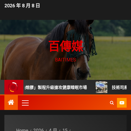
2026 年 8 月 8 日
百傳媒
BAITIMES
毒熱熔膠」製程升級搶攻健康睡眠市場
技術司展30項高齡
Home
2026
4 月
15