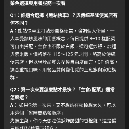
菜色選擇與用餐服務一次看
Q1：誰適合選擇《熊站快車》？與傳統基隆便當店有
何不同？
A：
熊站快車主打熱炒風格便當，強調個人份量、一
人享受熱炒風味的用餐概念。每日提供 8–10 樣配菜
可自由搭配，主食也不限於白飯，還可選炒飯、炒麵
與紫米飯。價格落在 115～125 元之間，略高於傳統
便當店，但以現炒品質與配餐自由度而言，CP 值高，
適合重視口味、用餐品質與變化感的上班族與家庭族
群。
Q2：第一次來要怎麼點才最快？「主食/配菜」通常
怎麼選？
A：
如果你第一次來、又不想站在櫃檯想太久，可以
用這個「省時間點餐順序」
先選主菜，你今天想吃偏酥炸酸甜的香橙雞？還是偏
三杯/打拋這種下飯系？