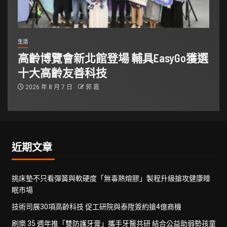
生活
高齡博覽會新北館登場 輔具EasyGo獲選
十大高齡友善科技
2026 年 8 月 7 日
郭 嘉
近期文章
挑床墊不只看彈簧與軟硬度「無毒熱熔膠」製程升級搶攻健康睡
眠市場
技術司展30項高齡科技 促工研院與泰陞簽約搶4億商機
刷樂 35 週年推「雙防護牙膏」攜手牙醫共研 結合公益助弱勢孩童