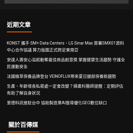
近期文章
KONST 攜手 SM+ Data Centers、LG Sinar Mas 簽署SMX01資料
中心合作協議 算力版圖正式跨足東南亞
安達人壽安心溢起動奪最佳商品創意獎 掌握健康生活趨勢 守護全
民運動安全
法國植萃保養品牌登台 VEINOFLUX帶來夏日腿部保養新趨勢
生產、年齡增長私密處一定會改變？婦產科醫師提醒：定期評估
有助了解自身狀況
里德科訊進駐台中 協助製造業AI搜尋優化GEO數位缺口
關於百傳媒