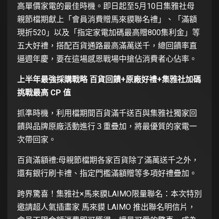
高單價家電的最佳時機。即日起至5月10日集雅社母
親節檔期獻上「會員消費贈馬來貘聯名禮」、「滿額
現折520」以及「指定家電加碼最高贈800集利金」等
五大好禮，搭配百貨通路最高滿萬送千，總回饋率直
逼週年慶，要在這場感恩戰場中搶佔消費者心佔率。
上半年最強採購戰略 百貨回饋+原廠好禮+集雅社加碼
挑戰最高 CP 值
抓準時機，利用檔期間百貨滿千送百與集雅社獨家回
饋與品牌原廠活動進行３重疊加，將最優質的家電一
次帶回家。
百貨滿額禮
:
母親節檔期各家百貨除了滿萬送千之外，
還有銀行刷卡禮、指定門檻滿額贈等多項好禮疊加。
跨界驚喜！集雅社×馬來貘LAIMO限量聯名：本次特別
邀請超人氣插畫家 馬來貘 LAIMO 推出聯名明信片，