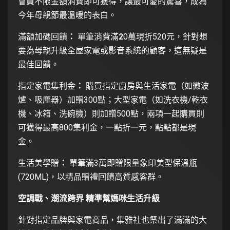
會員不限金額消費即可獲得，讓最可愛的驚喜，成為
今年母親節最溫暖的表白。
滿額加碼回饋
：
單筆消費滿
2
0萬現折520元，針對想
要為母親升級全屋家電或影音系統的顧客，這無疑是
最佳回饋。
指定家電集利金
：
購買指定廚房與生活家電（如微波
爐、吸塵器）加贈300點；大型家電（如洗衣機/乾衣
機、冰箱、洗碗機）則加贈500點，兩項一起購買則
可獲得最高800集利金，一點折一元，點點都是現
金。
生活美學贈
：
單筆滿3萬即贈限量象印美型保溫瓶
(720ML)，以精品贈禮回饋高質感客群。
空調戰、潮流跨界 精準幫媽咪生活升級
針對指定品牌與家電商品，集雅社也祭出了滿滿的大