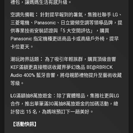
禮包，讓媽媽生活有感升級。
空調先備戰
：
針對提早報到的暑氣，集雅社聯手 LG、
三菱電機、Panasonic、日立變頻空調等領導品牌，提
供專業技術安裝認證與「5 大空間評估」，購買
Panasonic 指定機種更送商品卡或高級戶外椅，提早
卡位夏天。
潮玩跨界話題
：
為了吸引年輕族群，購買頂級音響
KEF滿額更直接贈送收藏界夢幻逸品 BE@RBRICK
Audio 400% 藍牙音響，將母親節禮物提升至藝術收藏
等級。
L
G滿額抽8萬旅遊金：除了實體贈品，集雅社更與LG
合作，推出單筆滿30萬抽8萬旅遊金的加碼活動，總
計發出 15 名，為媽咪預訂下一趟美好。
【活動快訊】