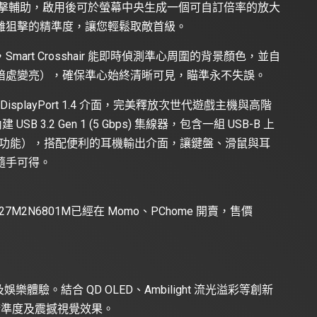
玩家設計的狙擊輔助，啟用後可於螢幕中央生成一個可自訂倍率的放大
離狙擊的精準度，讓您輕鬆取敵首級。
rt Crosshair 能即時偵測準心周圍的背景顏色，並自
暗處變亮），確保準心始終清晰可見，瞄準永不失誤。
組 DisplayPort 1.4 介面，完美釋放次世代遊戲主機與高階
 3.2 Gen 1 (5 Gbps) 集線器，包含一組 USB-B 上
充電功能），搭配便利的耳機輸出介面，讓鍵盤、滑鼠與耳
隨手可得。
顯示器27M2N6801M已經在
Momo
、
PChome
開賣，售價
及娛樂體驗。結合 QD OLED、Ambilight 流光溢彩等創新
彩精準度及震撼視覺效果。