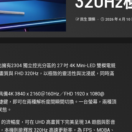
320H
民生 頭條
2026 年 4 月 10
擁有2304 獨立控光分區的 27 吋 4K Mini-LED 雙模電競
超高畫質與 FHD 320Hz，以極致的靈活性與沈浸感，同時滿
K 3840 x 2160＠160Hz／FHD 1920 x 1080@
過快捷鍵，即可在兩種解析度間瞬間切換。一台螢幕，兩種頂
狀態。
0Hz 的流暢度，可在 UHD 高畫質下完美呈現 3A 遊戲與影音
本機則能釋放 320Hz 高速更新率，為 FPS、MOBA、