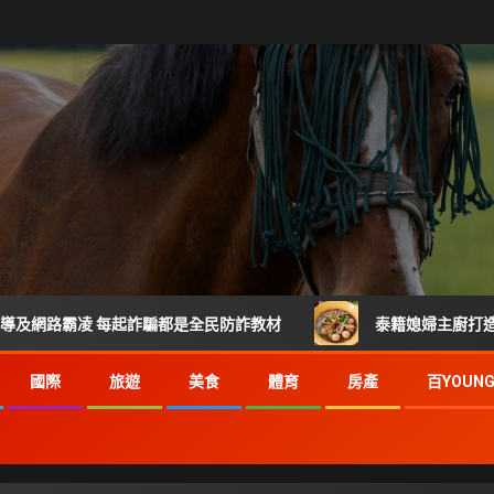
凌 每起詐騙都是全民防詐教材
泰籍媳婦主廚打造關埔人氣泰
國際
旅遊
美食
體育
房產
百YOUN