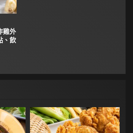
炸雞外
點、飲