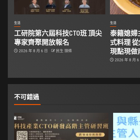
生活
生活
工研院第六屆科技CTO班 頂尖
泰籍媳婦
專家齊聚開放報名
式料理 
現點現做
2026 年 8 月 6 日
民生 頭條
2026 年 8 月 
不可錯過