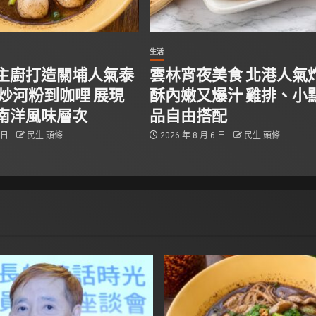
生活
主廚打造關埔人氣泰
雲林宵夜美食 北港人氣
從炒河粉到咖哩 展現
酥內嫩又爆汁 雞排、小
南洋風味層次
品自由搭配
6 日
民生 頭條
2026 年 8 月 6 日
民生 頭條