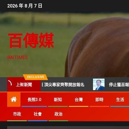
2026 年 8 月 7 日
百傳媒
BAITIMES
EXCLUSIVE
屆科技CTO班 頂尖專家齊聚開放報名
上架新聞
停止獵巫報導及網路霸
長照3.0
新知
台灣
即時
生活
市政
社會
政治