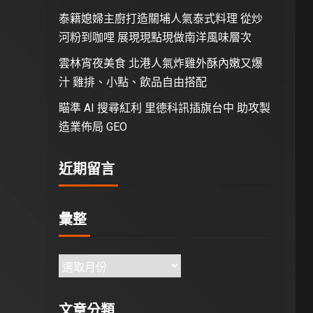
泰籍媳婦主廚打造關埔人氣泰式料理 從炒
河粉到咖哩 展現現點現做南洋風味層次
雲林宵夜美食 北港人氣炸雞外酥內嫩又爆
汁 雞排、小點、飲品自由搭配
瞄準 AI 搜尋紅利 里德科訊插旗台中 助攻製
造業佈局 GEO
近期留言
彙整
文章分類