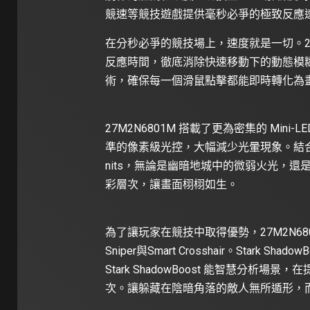
競速等競技遊戲提供毫秒必爭的極致反應
在分秒必爭的競技場上，速度就是一切。27M2N68
反應時間，徹底消除快速移動下的動態模糊與殘
術，確保每一個滑鼠點擊都能即時轉化為
27M2N6801M 搭載了更為密集的 Min
準的像素級光控，大幅減少光暈現象。結合 VESA
nits，無論是幽暗地城中的微弱火光，
彩層次，讓畫面栩栩如生。
為了讓玩家在競技中取得優勢，27M2N6801
Sniper與Smart Crosshair。Star
Stark ShadowBoost 能智慧分
次。讓躲藏在陰暗角落的敵人無所遁形，