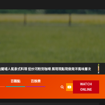
式料理 從炒河粉到咖哩 展現現點現做南洋風味層次
雲林宵
G
百觀點
百娛樂
WATCH
ONLINE