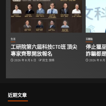
生活
百觀點
工研院第六屆科技CTO班 頂尖
停止獵巫
專家齊聚開放報名
詐騙都
2026 年 8 月 6 日
民生 頭條
2026 年 8 月
近期文章