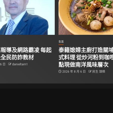
生活
報導及網路霸凌 每起
泰籍媳婦主廚打造關
是全民防詐教材
式料理 從炒河粉到咖哩
點現做南洋風味層次
 6 日
danieltarn1
2026 年 8 月 6 日
民生 頭條