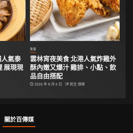
生活
埔人氣泰
雲林宵夜美食 北港人氣炸雞外
 展現現
酥內嫩又爆汁 雞排、小點、飲
品自由搭配
2026 年 8 月 6 日
民生 頭條
關於百傳媒