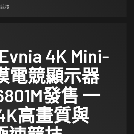
速競技
 Evnia 4K Mini-
雙模電競顯示器
6801M發售 一
4K高畫質與