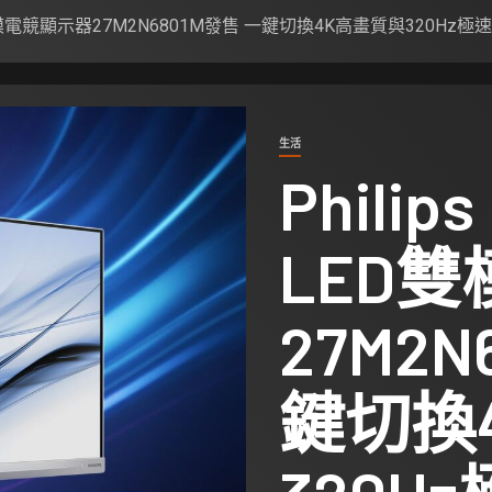
ni-LED雙模電競顯示器27M2N6801M發售 一鍵切換4K高畫質與320Hz極
生活
Philips
LED
27M2N
鍵切換