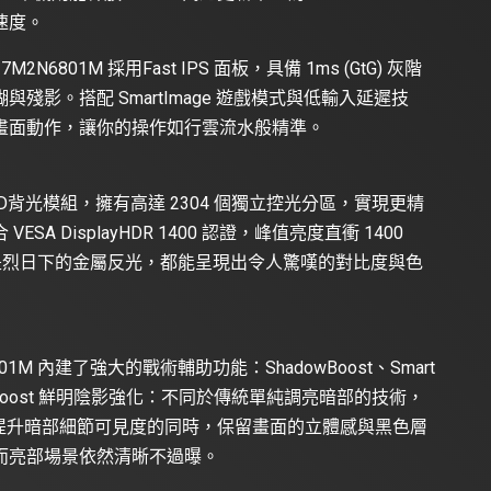
速度。
01M 採用Fast IPS 面板，具備 1ms (GtG) 灰階
影。搭配 SmartImage 遊戲模式與低輸入延遲技
畫面動作，讓你的操作如行雲流水般精準。
i-LED背光模組，擁有高達 2304 個獨立控光分區，實現更精
 DisplayHDR 1400 認證，峰值亮度直衝 1400
還是烈日下的金屬反光，都能呈現出令人驚嘆的對比度與色
M 內建了強大的戰術輔助功能：ShadowBoost、Smart
k ShadowBoost 鮮明陰影強化：不同於傳統單純調亮暗部的技術，
析場景，在提升暗部細節可見度的同時，保留畫面的立體感與黑色層
而亮部場景依然清晰不過曝。