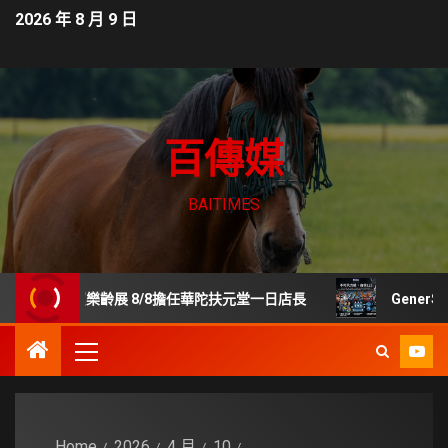
2026 年 8 月 9 日
百傳媒
BAITIMES
世貿樂齡展 8/8擔任華陀扶元堂一日店長
GenerSta
Home
2026
4 月
10