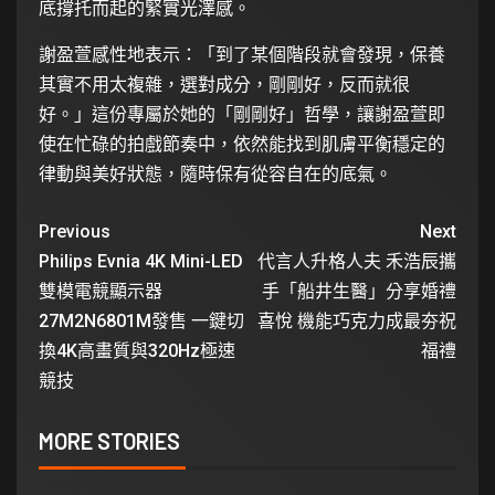
底撐托而起的緊實光澤感。
謝盈萱感性地表示：「到了某個階段就會發現，保養
其實不用太複雜，選對成分，剛剛好，反而就很
好。」這份專屬於她的「剛剛好」哲學，讓謝盈萱即
使在忙碌的拍戲節奏中，依然能找到肌膚平衡穩定的
律動與美好狀態，隨時保有從容自在的底氣。
Previous
Next
Philips Evnia 4K Mini-LED
代言人升格人夫 禾浩辰攜
雙模電競顯示器
手「船井生醫」分享婚禮
27M2N6801M發售 一鍵切
喜悅 機能巧克力成最夯祝
換4K高畫質與320Hz極速
福禮
競技
MORE STORIES