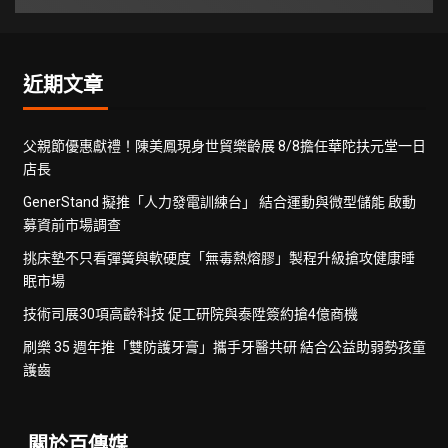
近期文章
父親節優惠獻禮！陳美鳳現身世貿樂齡展 8/8擔任華陀扶元堂一日
店長
GenerStand 擬推「人力發電訓練台」 結合運動與微型儲能 啟動
募資前市場調查
挑床墊不只看彈簧與軟硬度「無毒熱熔膠」製程升級搶攻健康睡
眠市場
技術司展30項高齡科技 促工研院與泰陞簽約搶4億商機
刷樂 35 週年推「雙防護牙膏」攜手牙醫共研 結合公益助弱勢孩童
護齒
關於百傳媒