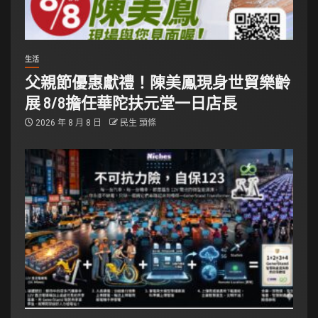
生活
父親節優惠獻禮！陳美鳳現身世貿樂齡
展 8/8擔任華陀扶元堂一日店長
2026 年 8 月 8 日
民生 頭條