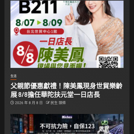
生活
父親節優惠獻禮！陳美鳳現身世貿樂齡
展 8/8擔任華陀扶元堂一日店長
2026 年 8 月 8 日
民生 頭條