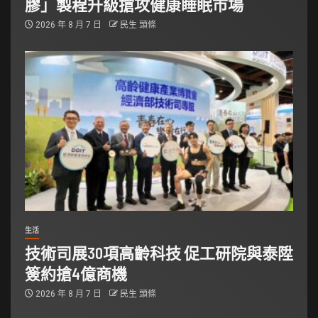
膠」製程升級搶攻健康睡眠市場
2026 年 8 月 7 日
民生 頭條
生活
技術司展30項高齡科技 促工研院與泰陞
簽約搶4億商機
2026 年 8 月 7 日
民生 頭條