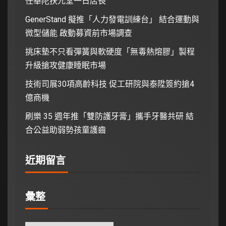
任華陀扶元堂一日店長
GenerStand 擬推「人力發電訓練台」 結合運動與
微型儲能 啟動募資前市場調查
挑床墊不只看彈簧與軟硬度「無毒熱熔膠」製程
升級搶攻健康睡眠市場
技術司展30項高齡科技 促工研院與泰陞簽約搶4
億商機
刷樂 35 週年推「雙防護牙膏」攜手牙醫共研 結
合公益助弱勢孩童護齒
近期留言
彙整