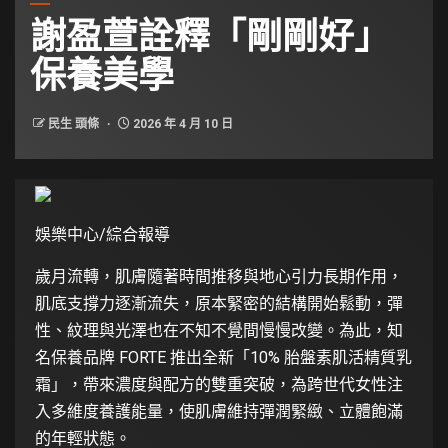
謝盈萱詮釋「剛剛好」
保養美學
民生 頭條
2026 年 4 月 10 日
娛樂中心/綜合報導
歲月流轉，肌膚隨著時間推移與地心引力長期作用，
肌底支撐力逐漸流失，原本緊密的結構開始鬆動，彈
性、紋理與光澤也在不知不覺間慢慢改變。為此，知
名保養品牌 FORTE 推出全新「10% 胎盤素肌活精質乳
霜」，帶來濃度與配方的雙重突破，為跨世代女性注
入多維度養護能量，使肌膚維持彈潤緊緻、立體飽滿
的年輕狀態。