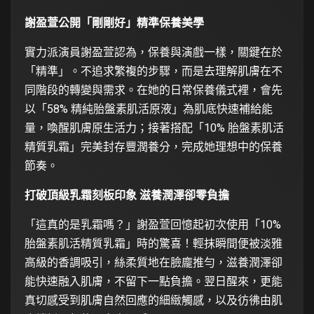
謝盈萱公開「剛剛好」精準保養美學
實力派演員謝盈萱認為，保養與演戲一樣，關鍵在於
「精準」。不追求繁複的步驟，而是去理解肌膚在不
同階段的轉變與需求。在她的日常保養儀式裡，會先
以「58% 精純胎盤素肌活原液」為肌底快速補給能
量，喚醒肌膚原生活力；接著搭配「10% 胎盤素肌活
精質乳霜」完美封存豐潤養分，完成她理想中的保養
節奏。
打破頂級乳霜刻板印象 滋養潤澤卻零負擔
「這真的是乳霜嗎？」謝盈萱回憶起初次使用「10%
胎盤素肌活精質乳霜」時的驚喜！輕抹瞬間便被淡雅
高級的香調吸引，絲柔質地在臉龐推勻，滋養潤澤卻
能快速融入肌膚，不留下一點負擔。翌日醒來，更能
真切感受到肌膚自然回應的細緻觸感，以及彷彿由肌