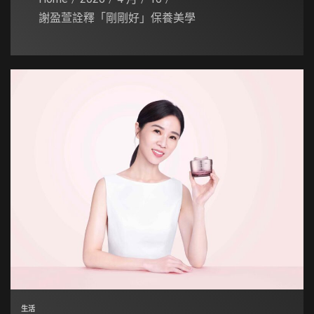
謝盈萱詮釋「剛剛好」保養美學
生活