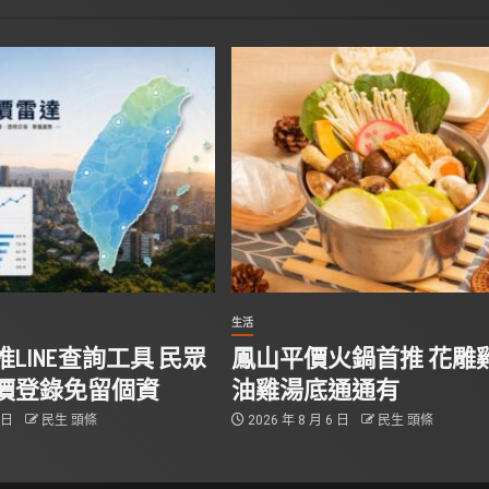
生活
LINE查詢工具 民眾
鳳山平價火鍋首推 花雕
價登錄免留個資
油雞湯底通通有
6 日
民生 頭條
2026 年 8 月 6 日
民生 頭條