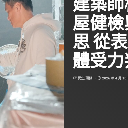
建築師
屋健檢
思 從
體受力
民生 頭條
2026 年 4 月 10