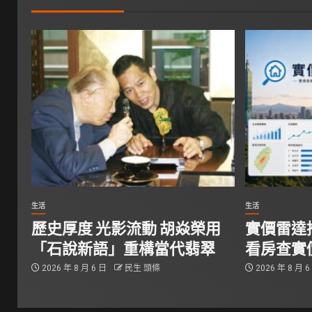
生活
生活
歷史厚度 光影流動 胡焱榮用
實價雷達推
「石說新語」重構當代翡翠
看房查實
2026 年 8 月 6 日
民生 頭條
2026 年 8 月 