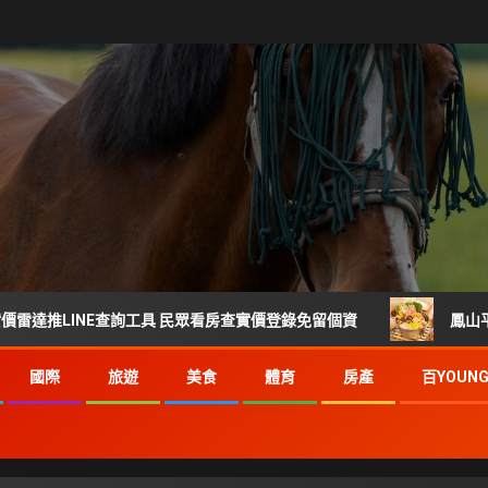
INE查詢工具 民眾看房查實價登錄免留個資
鳳山平價火鍋首
國際
旅遊
美食
體育
房產
百YOUN