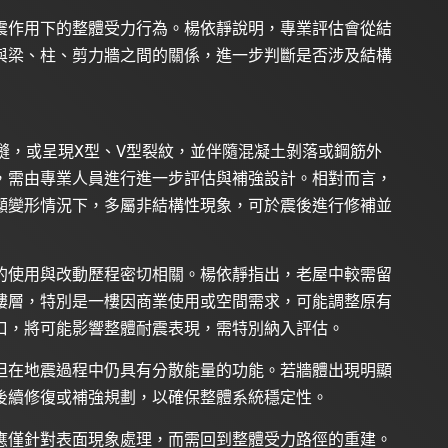
震作用下的整體受力行為。楊依靜說明，專業評估會從結
與梁、柱、剪力牆之間的關係，進一步判斷是否涉及結構
縫，或呈現X型、V型裂紋，並伴隨混凝土剝落或鋼筋外
，需由專業人員進行進一步評估與補強設計。相對而言，
顯變形情況下，多屬非結構性現象，可於震後進行修補並
的使用與改動歷程密切相關。楊依靜指出，老屋中較需留
樓層，特別是一樓因商業使用或空間需求，可能調整原有
口，將可能影響整體耐震表現，需特別納入評估。
但在地震過程中仍具有分散能量的功能。若牆體出現明顯
後續修復或補強規劃，以確保整體系統穩定性。
應僅針對表面現象處理，而需回到整體受力路徑的重建。