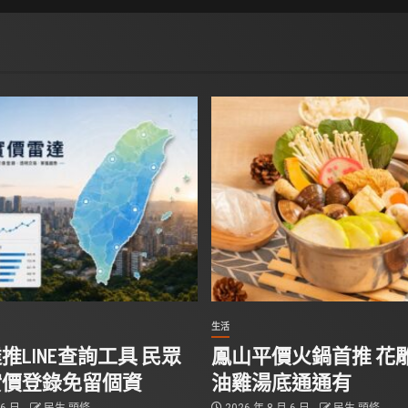
生活
推LINE查詢工具 民眾
鳳山平價火鍋首推 花
實價登錄免留個資
油雞湯底通通有
 6 日
民生 頭條
2026 年 8 月 6 日
民生 頭條