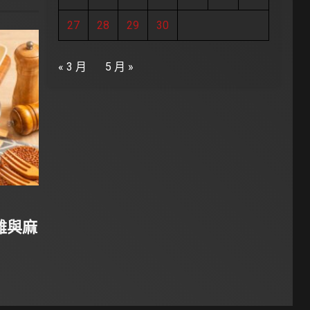
27
28
29
30
« 3 月
5 月 »
雞與麻