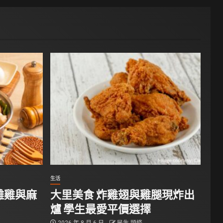
生活
雕雞與麻
大里美食 炸雞翅與雞腿現炸出
爐 學生最愛平價選擇
2026 年 8 月 6 日
民生 頭條