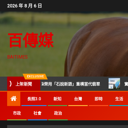
2026 年 8 月 6 日
百傳媒
BAITIMES
EXCLUSIVE
上架新聞
 光影流動 胡焱榮用「石說新語」重構當代翡翠
實價雷達推L
長照3.0
新知
台灣
即時
生活
市政
社會
政治