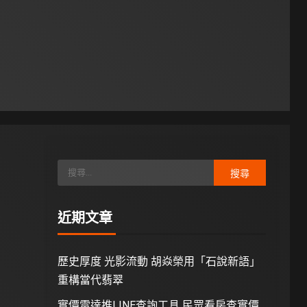
近期文章
歷史厚度 光影流動 胡焱榮用「石說新語」
重構當代翡翠
實價雷達推LINE查詢工具 民眾看房查實價