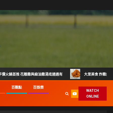
推 花雕雞與麻油雞湯底通通有
大里美食 炸雞翅與雞腿現炸出
G
百觀點
百娛樂
WATCH
ONLINE