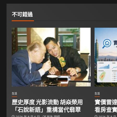
不可錯過
生活
生活
歷史厚度 光影流動 胡焱榮用
實價雷達
「石說新語」重構當代翡翠
看房查
2026 年 8 月 6 日
民生 頭條
2026 年 8 月