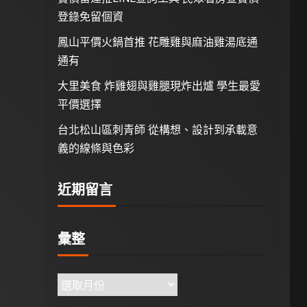
登錄免留個資
鳳山平價火鍋首推 花雕雞與麻油雞湯底通
通有
大里美食 炸雞翅與雞腿現炸出爐 學生最愛
平價選擇
台北松山區刺青師 從構想、設計到承載意
義的線條與色彩
近期留言
彙整