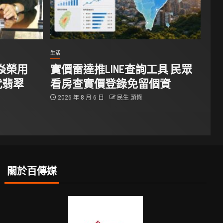
生活
焱榮用
實價雷達推LINE查詢工具 民眾
代翡翠
看房查實價登錄免留個資
2026 年 8 月 6 日
民生 頭條
關於百傳媒