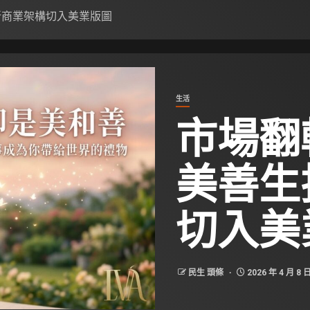
新商業架構切入美業版圖
生活
市場翻
美善生
切入美
民生 頭條
2026 年 4 月 8 