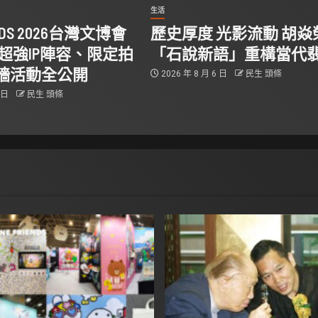
生活
IENDS 2026台灣文博會
歷史厚度 光影流動 胡焱
超強IP陣容、限定拍
「石說新語」重構當代
牆活動全公開
2026 年 8 月 6 日
民生 頭條
6 日
民生 頭條