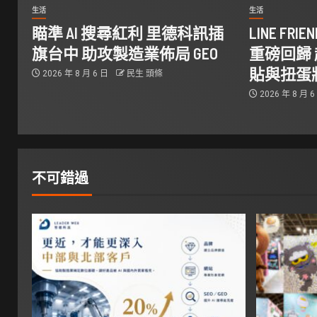
生活
生活
瞄準 AI 搜尋紅利 里德科訊插
LINE FR
旗台中 助攻製造業佈局 GEO
重磅回歸 
貼與扭蛋
2026 年 8 月 6 日
民生 頭條
2026 年 8 月 
不可錯過