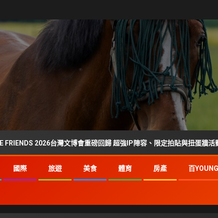
IENDS 2026台灣文博會重磅回歸 超強IP陣容、限定拍貼與扭蛋牆活動全公開
國際
旅遊
美食
體育
房產
百YOUN