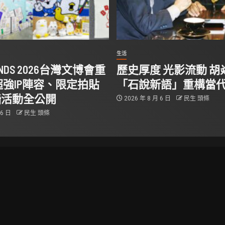
生活
RIENDS 2026台灣文博會重
歷史厚度 光影流動 胡
超強IP陣容、限定拍貼
「石說新語」重構當
牆活動全公開
2026 年 8 月 6 日
民生 頭條
 6 日
民生 頭條