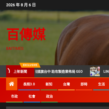
2026 年 8 月 6 日
百傳媒
BAITIMES
EXCLUSIVE
搜尋紅利 里德科訊插旗台中 助攻製造業佈局 GEO
上架新聞
LINE FR
長照3.0
新知
台灣
即時
生活
市政
社會
政治