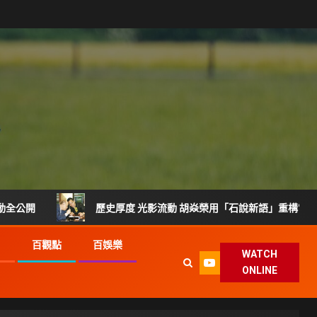
歷史厚度 光影流動 胡焱榮用「石說新語」重構當代翡翠
G
百觀點
百娛樂
WATCH
ONLINE