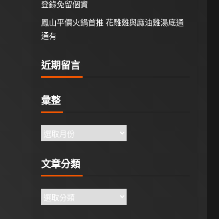
登錄免留個資
鳳山平價火鍋首推 花雕雞與麻油雞湯底通
通有
近期留言
彙整
文章分類