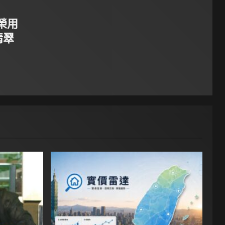
榮用
翡翠