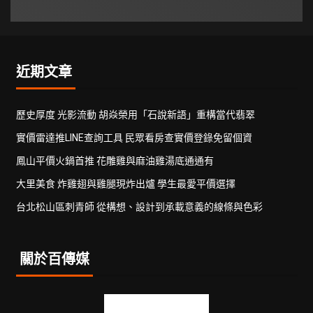
近期文章
歷史厚度 光影流動 胡焱榮用「石說新語」重構當代翡翠
實價雷達推LINE查詢工具 民眾看房查實價登錄免留個資
鳳山平價火鍋首推 花雕雞與麻油雞湯底通通有
大里美食 炸雞翅與雞腿現炸出爐 學生最愛平價選擇
台北松山區刺青師 從構想、設計到承載意義的線條與色彩
關於百傳媒