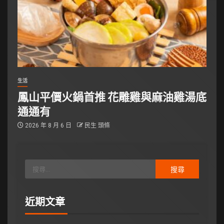
生活
鳳山平價火鍋首推 花雕雞與麻油雞湯底
通通有
2026 年 8 月 6 日
民生 頭條
近期文章