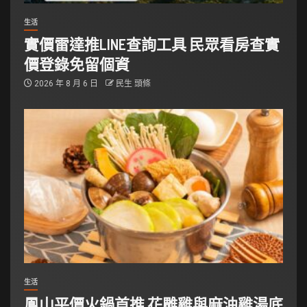
生活
實價雷達推LINE查詢工具 民眾看房查實
價登錄免留個資
2026 年 8 月 6 日
民生 頭條
生活
鳳山平價火鍋首推 花雕雞與麻油雞湯底