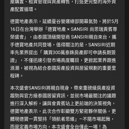
屋購置、租賃管理與資產轉售，打造更完整的海外資
產配置循環。
德寶地產表示，延續曼谷營運總部開幕氣勢，將於5月
16日在台灣舉辦「德寶地產 × SANSIRI 尚思瑞貴賓尊
榮盛會」，由泰國頂級開發商 SANSIRI親自來台，攜
手德寶地產共同登場，值得關注的是，SANSIRI近期
率先業界提出「 購買300萬泰銖房產即可申請長期簽
證」，不僅迅速引發市場高度矚目，更掀起業界跟進
浪潮，被視為結合泰國房產投資與居留規劃的重要里
程碑。
本次盛會SANSIRI將親自現身，帶來重磅級房產投資
趨勢與官方級泰國居留資訊，並就市場最關注的議題
進行深入解析，讓與會貴賓站上更前端的決策視角，
德寶地產表示，此次合作彰顯雙方緊密夥伴關係，更
體現德寶一貫堅持「領航者思維」—不隨市場起舞，
而是定義市場方向，本次盛會全台僅此一場！為