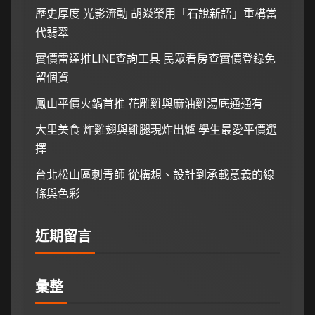
歷史厚度 光影流動 胡焱榮用「石說新語」重構當
代翡翠
實價雷達推LINE查詢工具 民眾看房查實價登錄免
留個資
鳳山平價火鍋首推 花雕雞與麻油雞湯底通通有
大里美食 炸雞翅與雞腿現炸出爐 學生最愛平價選
擇
台北松山區刺青師 從構想、設計到承載意義的線
條與色彩
近期留言
彙整