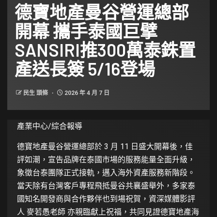
德寶地產曼谷營運總部
開幕 攜手泰國巨擘
SANSIRI推300萬泰銖置
產送長簽 5/16登場
民生 頭條
2026 年 4 月 7 日
產業中心/綜合報導
德寶地產曼谷營運總部於 3 月 11 日盛大開幕後，佳
評如潮，宣告品牌在泰國市場的服務能量全面升級，
象徵台泰團隊正式接軌，邁入海外資產服務新階段。
當天除有台灣客戶專程飛抵曼谷共襄盛舉外，多家泰
國知名開發商與合作夥伴也到場祝賀，資深媒體影評
人 麥若愚老師 亦親臨獻上祝福，共同見證德寶地產海