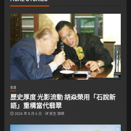
生活
歷史厚度 光影流動 胡焱榮用「石說新
語」重構當代翡翠
2026 年 8 月 6 日
民生 頭條