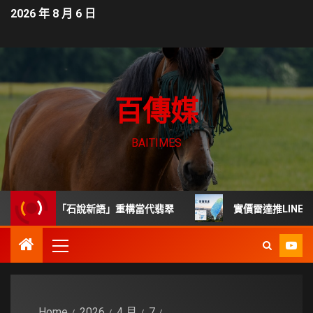
2026 年 8 月 6 日
百傳媒
BAITIMES
胡焱榮用「石說新語」重構當代翡翠
實價雷達推LINE查詢工
Home
2026
4 月
7