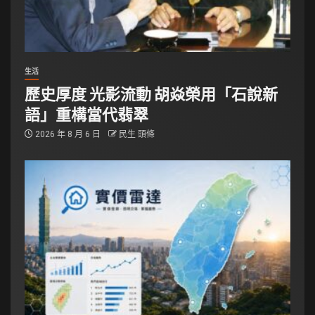
生活
歷史厚度 光影流動 胡焱榮用「石說新
語」重構當代翡翠
2026 年 8 月 6 日
民生 頭條