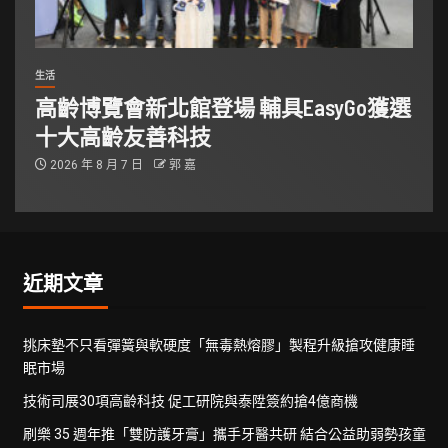
生活
高齡博覽會新北館登場 輔具EasyGo獲選
十大高齡友善科技
2026 年 8 月 7 日
郭 嘉
近期文章
挑床墊不只看彈簧與軟硬度「無毒熱熔膠」製程升級搶攻健康睡
眠市場
技術司展30項高齡科技 促工研院與泰陞簽約搶4億商機
刷樂 35 週年推「雙防護牙膏」攜手牙醫共研 結合公益助弱勢孩童