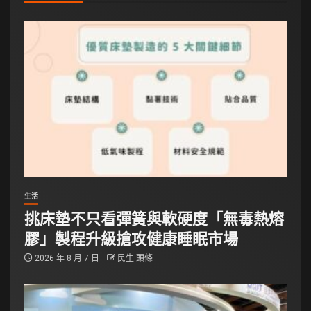
生活
挑床墊不只看彈簧與軟硬度「無毒熱熔
膠」製程升級搶攻健康睡眠市場
2026 年 8 月 7 日
民生 頭條