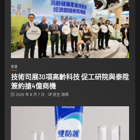
生活
技術司展30項高齡科技 促工研院與泰陞
簽約搶4億商機
2026 年 8 月 7 日
民生 頭條