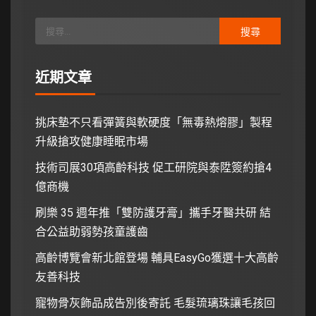
近期文章
挑床墊不只看彈簧與軟硬度「無毒熱熔膠」製程
升級搶攻健康睡眠市場
技術司展30項高齡科技 促工研院與泰陞簽約搶4
億商機
刷樂 35 週年推「雙防護牙膏」攜手牙醫共研 結
合公益助弱勢孩童護齒
高齡博覽會新北館登場 輔具EasyGo獲選十大高齡
友善科技
寵物骨灰飾品成告別後寄託 毛髮琉璃珠讓毛孩回