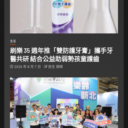
生活
刷樂 35 週年推「雙防護牙膏」攜手牙
醫共研 結合公益助弱勢孩童護齒
2026 年 8 月 7 日
民生 頭條