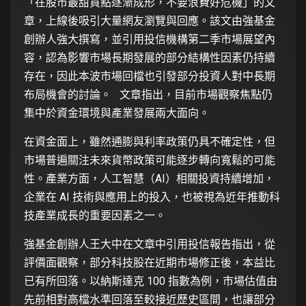
「在股市最甜買點逐漸成形，不要浪費好危機」的文
章，上線後吸引大量網友瀏覽與回應。該文由強基金
創辦人強大撰寫，並引用投信機構第二季市場展望內
容，認為影響市場長期發展的部分結構性因素仍持續
存在，因此本波市場回檔也引發部分投資人對中長期
布局機會的討論。 文章指出，目前市場觀察焦點仍
集中於資金環境與產業發展兩大面向。
在資金面上，雖然通膨與利率政策仍具不確定性，但
市場普遍關注未來貨幣政策可能逐步轉向寬鬆的可能
性。產業方面，人工智慧（AI）相關投資持續增加，
企業在 AI 技術與應用上的投入，也被視為近年推動科
技產業成長的重要因素之一。
強基金創辦人王大中在文章中引用投信報告指出，從
評價面觀察，部分科技股在近期市場修正後，本益比
已有所回落。以納斯達克 100 指數為例，市場估值由
先前相對高檔水準回落至較接近歷史區間，也讓部分