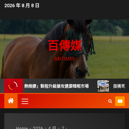
2026 年 8 月 8 日
百傳媒
BAITIMES
「無毒熱熔膠」製程升級搶攻健康睡眠市場
技術司展30項
Home
2026
4 月
7