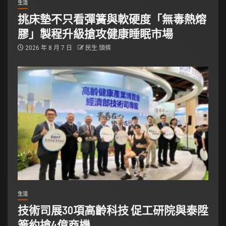
生活
挑床墊不只看彈簧與軟硬度「無毒熱熔
膠」製程升級搶攻健康睡眠市場
2026 年 8 月 7 日
民生 頭條
生活
技術司展30項高齡科技 促工研院與泰陞
簽約搶4億商機