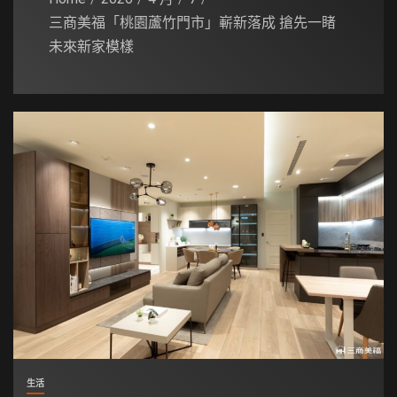
三商美福「桃園蘆竹門市」嶄新落成 搶先一睹
未來新家模樣
生活