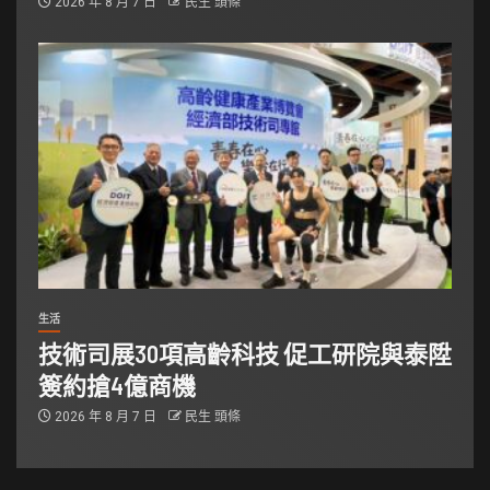
2026 年 8 月 7 日
民生 頭條
生活
技術司展30項高齡科技 促工研院與泰陞
簽約搶4億商機
2026 年 8 月 7 日
民生 頭條