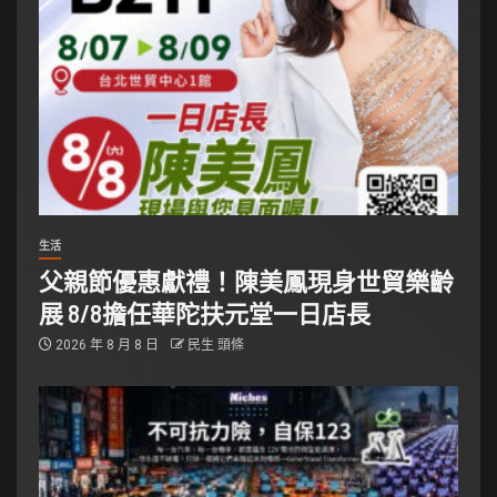
生活
父親節優惠獻禮！陳美鳳現身世貿樂齡
展 8/8擔任華陀扶元堂一日店長
2026 年 8 月 8 日
民生 頭條