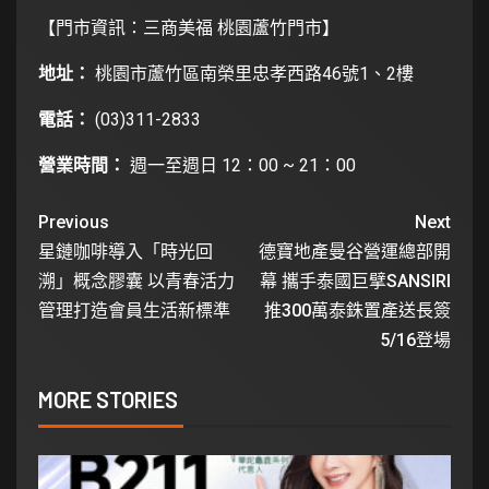
【
門市資訊
：三商美福 桃園蘆竹門市】
地址：
桃園市蘆竹區南榮里忠孝西路46號1、2樓
電話：
(03)311-2833
營業時間：
週一至週日 12：00 ~ 21：00
Previous
Next
星鏈咖啡導入「時光回
德寶地產曼谷營運總部開
溯」概念膠囊 以青春活力
幕 攜手泰國巨擘SANSIRI
管理打造會員生活新標準
推300萬泰銖置產送長簽
5/16登場
MORE STORIES