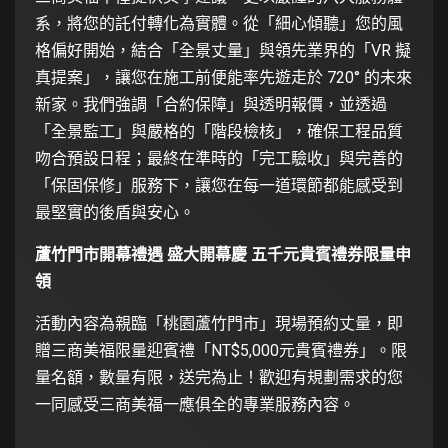
系，將您的託付轉化為實體。從「細心傾聽」您的風
格偏好開始，結合「全景丈量」與領先業界的「VR 擬
真提案」，讓您在施工前便能率先遊走於 720° 的未來
新家。我們強調「合約保障」與透明報價，並透過
「全景監工」與嚴格的「階段檢核」，確保工程品質
吻合預設日程；最終在準時的「完工驗收」與完善的
「保固保修」服務下，讓您在每一道環節都能感受到
最堅實的後盾與安心。
蘆竹門市開幕禮遇 盛大開幕慶 五千元貴賓禮券限量申
領
活動內容為親臨「桃園蘆竹門市」現場預約丈量，即
贈三商美福限量迎賓禮「NT$5,000元貴賓禮券」。限
量名額，數量有限，送完為止！歡迎有規劃需求的您
一同感受三商美福一應俱全的專業服務內容。