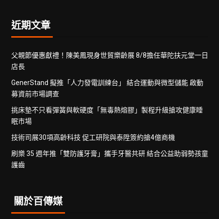
近期文章
父親節優惠獻禮！陳美鳳現身世貿樂齡展 8/8擔任華陀扶元堂一日
店長
GenerStand 擬推「人力發電訓練台」 結合運動與微型儲能 啟動
募資前市場調查
挑床墊不只看彈簧與軟硬度「無毒熱熔膠」製程升級搶攻健康睡
眠市場
技術司展30項高齡科技 促工研院與泰陞簽約搶4億商機
刷樂 35 週年推「雙防護牙膏」攜手牙醫共研 結合公益助弱勢孩童
護齒
關於百傳媒