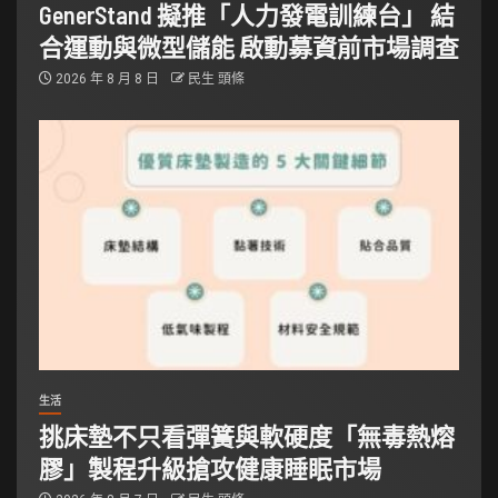
GenerStand 擬推「人力發電訓練台」 結
合運動與微型儲能 啟動募資前市場調查
2026 年 8 月 8 日
民生 頭條
生活
挑床墊不只看彈簧與軟硬度「無毒熱熔
膠」製程升級搶攻健康睡眠市場