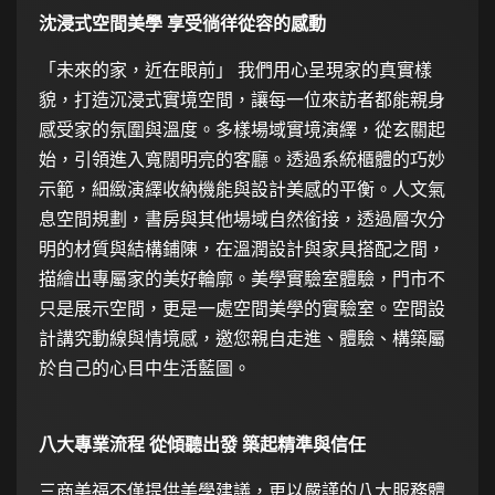
沈浸式空間美學 享受徜徉從容的感動
「未來的家，近在眼前」 我們用心呈現家的真實樣
貌，打造沉浸式實境空間，讓每一位來訪者都能親身
感受家的氛圍與溫度。多樣場域實境演繹，從玄關起
始，引領進入寬闊明亮的客廳。透過系統櫃體的巧妙
示範，細緻演繹收納機能與設計美感的平衡。人文氣
息空間規劃，書房與其他場域自然銜接，透過層次分
明的材質與結構鋪陳，在溫潤設計與家具搭配之間，
描繪出專屬家的美好輪廓。美學實驗室體驗，門市不
只是展示空間，更是一處空間美學的實驗室。空間設
計講究動線與情境感，邀您親自走進、體驗、構築屬
於自己的心目中生活藍圖。
八大專業流程 從傾聽出發 築起精準與信任
三商美福不僅提供美學建議，更以嚴謹的八大服務體