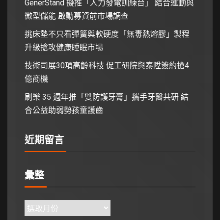
GenerStand 擬推「人力發電訓練台」 結合運動與
微型儲能 啟動募資前市場調查
挑床墊不只看彈簧與軟硬度「無毒熱熔膠」製程
升級搶攻健康睡眠市場
技術司展30項高齡科技 促工研院與泰陞簽約搶4
億商機
刷樂 35 週年推「雙防護牙膏」攜手牙醫共研 結
合公益助弱勢孩童護齒
近期留言
彙整