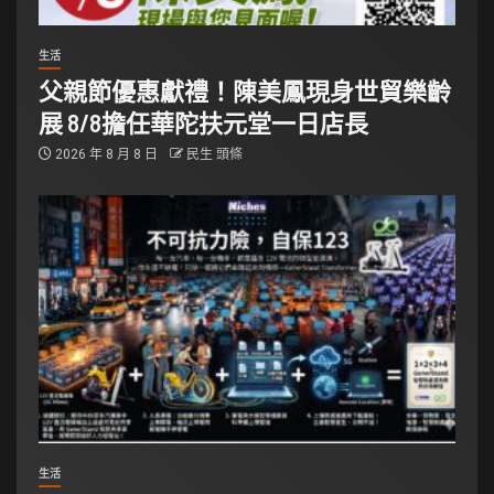
生活
父親節優惠獻禮！陳美鳳現身世貿樂齡
展 8/8擔任華陀扶元堂一日店長
2026 年 8 月 8 日
民生 頭條
生活