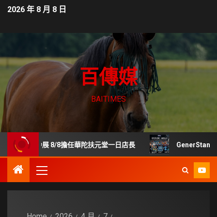
2026 年 8 月 8 日
百傳媒
BAITIMES
樂齡展 8/8擔任華陀扶元堂一日店長
GenerStand 
Home
2026
4 月
7