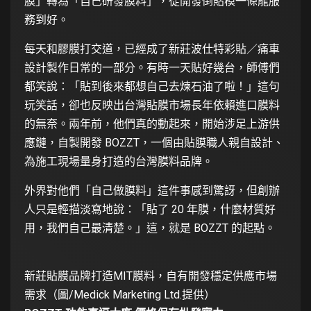
膜」轉為「自己研發膜料」，從開發倒貼模一條龍服
務到好。
每天和膠膜打交道，已經成了新莊波仕特彩貼／痛車
設計製作日常的一部分。有時一天貼好幾台，師傅們
都笑說：「貼到後來都想自己去煉石油了啦！」這句
玩笑話，卻也反映出台灣貼膜市場長年依賴進口膜料
的無奈。兩年前，他們真的動起來，開始涉足上游供
應鏈，自製開發 BOZZT，一個由貼膜職人親自設計、
為施工現場量身打造的台灣膜料品牌。
外界對他們「自己做膜料」這件事感到驚訝，但創辦
人只是輕描淡寫地說：「貼了 20 年膜，什麼材質好
用，我們自己最清楚。」這，就是 BOZZT 的起點。
新莊貼膜品牌打造MIT膜料，自有開發穩定供應市場
需求（圖/Medick Marketing Ltd.提供）