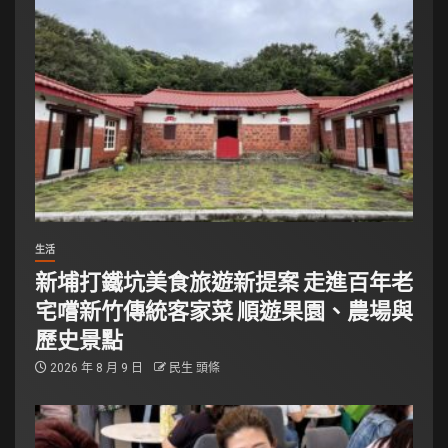
生活
新埔打鐵坑美食旅遊新提案 走進百年老
宅嚐新竹傳統客家菜 順遊果園、農場與
歷史景點
2026 年 8 月 9 日
民生 頭條