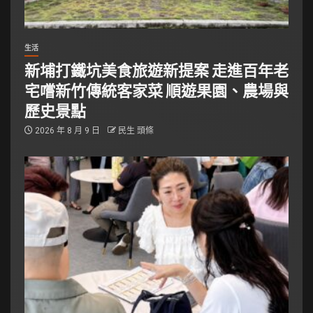
生活
新埔打鐵坑美食旅遊新提案 走進百年老
宅嚐新竹傳統客家菜 順遊果園、農場與
歷史景點
2026 年 8 月 9 日
民生 頭條