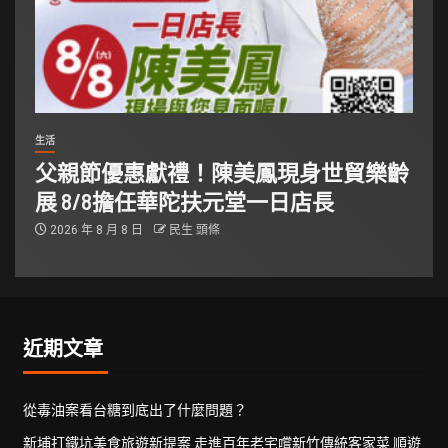
生活
父親節優惠獻禮！陳美鳳現身世貿樂齡
展 8/8擔任華陀扶元堂一日店長
2026 年 8 月 8 日
民生 頭條
近期文章
從毒油案看台糖到底出了什麼問題？
新埔打鐵坑美食旅遊新提案 走進百年老宅嚐新竹傳統客家菜 順遊