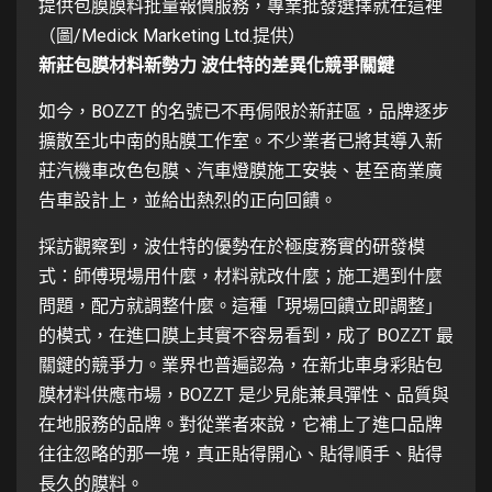
提供包膜膜料批量報價服務，專業批發選擇就在這裡
（圖/Medick Marketing Ltd.提供）
新莊包膜材料新勢力 波仕特的差異化競爭關鍵
如今，BOZZT 的名號已不再侷限於新莊區，品牌逐步
擴散至北中南的貼膜工作室。不少業者已將其導入新
莊汽機車改色包膜、汽車燈膜施工安裝、甚至商業廣
告車設計上，並給出熱烈的正向回饋。
採訪觀察到，波仕特的優勢在於極度務實的研發模
式：師傅現場用什麼，材料就改什麼；施工遇到什麼
問題，配方就調整什麼。這種「現場回饋立即調整」
的模式，在進口膜上其實不容易看到，成了 BOZZT 最
關鍵的競爭力。業界也普遍認為，在新北車身彩貼包
膜材料供應市場，BOZZT 是少見能兼具彈性、品質與
在地服務的品牌。對從業者來說，它補上了進口品牌
往往忽略的那一塊，真正貼得開心、貼得順手、貼得
長久的膜料。