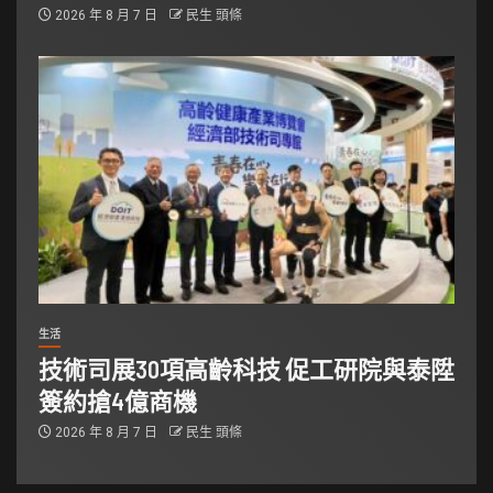
2026 年 8 月 7 日
民生 頭條
生活
技術司展30項高齡科技 促工研院與泰陞
簽約搶4億商機
2026 年 8 月 7 日
民生 頭條