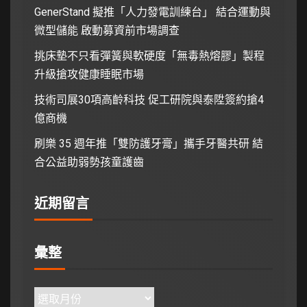
GenerStand 擬推「人力發電訓練台」 結合運動與
微型儲能 啟動募資前市場調查
挑床墊不只看彈簧與軟硬度「無毒熱熔膠」製程
升級搶攻健康睡眠市場
技術司展30項高齡科技 促工研院與泰陞簽約搶4
億商機
刷樂 35 週年推「雙防護牙膏」攜手牙醫共研 結
合公益助弱勢孩童護齒
近期留言
彙整