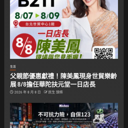
生活
父親節優惠獻禮！陳美鳳現身世貿樂齡
展 8/8擔任華陀扶元堂一日店長
2026 年 8 月 8 日
民生 頭條