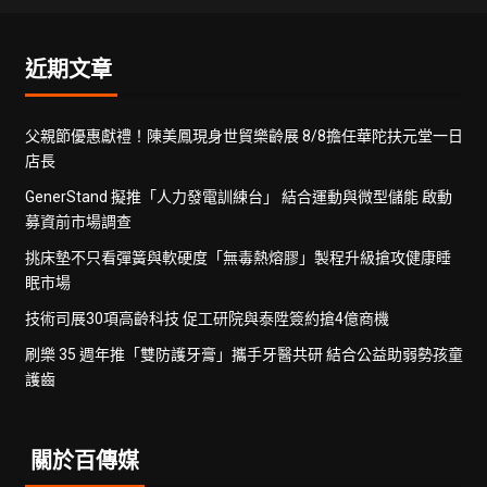
近期文章
父親節優惠獻禮！陳美鳳現身世貿樂齡展 8/8擔任華陀扶元堂一日
店長
GenerStand 擬推「人力發電訓練台」 結合運動與微型儲能 啟動
募資前市場調查
挑床墊不只看彈簧與軟硬度「無毒熱熔膠」製程升級搶攻健康睡
眠市場
技術司展30項高齡科技 促工研院與泰陞簽約搶4億商機
刷樂 35 週年推「雙防護牙膏」攜手牙醫共研 結合公益助弱勢孩童
護齒
關於百傳媒