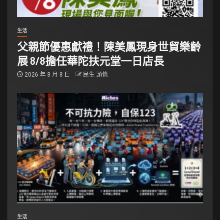
生活
父親節優惠獻禮！陳美鳳現身世貿樂齡
展 8/8擔任華陀扶元堂一日店長
2026 年 8 月 8 日
民生 頭條
生活