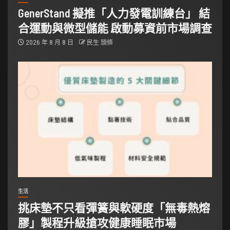
GenerStand 擬推「人力發電訓練台」 結
合運動與微型儲能 啟動募資前市場調查
2026 年 8 月 8 日
民生 頭條
生活
挑床墊不只看彈簧與軟硬度「無毒熱熔
膠」製程升級搶攻健康睡眠市場