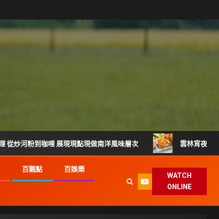
粉到咖哩 展現現點現做南洋風味層次
雲林宵夜美食 北港人
G
百觀點
百娛樂
WATCH
ONLINE