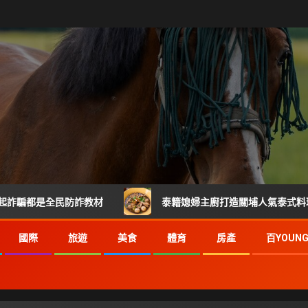
是全民防詐教材
泰籍媳婦主廚打造關埔人氣泰式料理 從炒河
國際
旅遊
美食
體育
房產
百YOUN