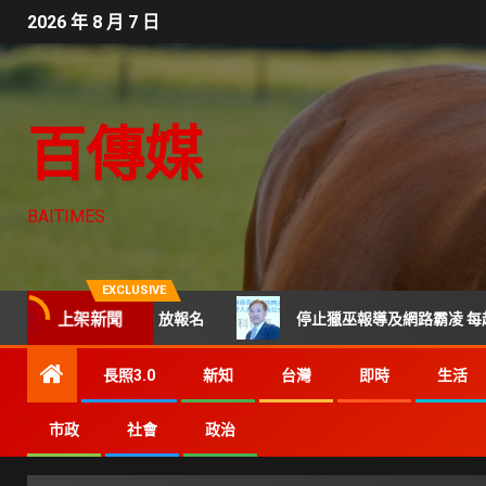
2026 年 8 月 7 日
百傳媒
BAITIMES
EXCLUSIVE
上架新聞
頂尖專家齊聚開放報名
停止獵巫報導及網路霸凌 每起詐騙都
長照3.0
新知
台灣
即時
生活
市政
社會
政治