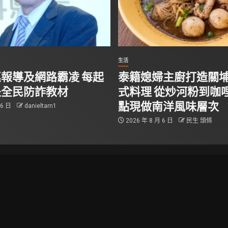
生活
報導及網路霸凌 每起
泰籍媳婦主廚打造關
是全民防詐教材
式料理 從炒河粉到咖哩
點現做南洋風味層次
 6 日
danieltarn1
2026 年 8 月 6 日
民生 頭條