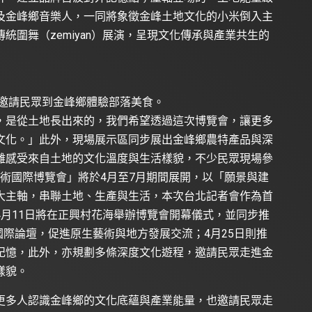
及金峰鄉音樂人，一同將象徵金峰土地文化的小米倒入主
統圍舞（zemiyan）展演，呈現文化傳承與產業共生的
，邀請民眾到金峰鄉體驗部落美食。
，是從土地長出來的，我們希望透過這次博覽會，讓更多
文化。」此外，現場展示區同步展出金峰鄉農特產品與深
離感受來自土地的文化溫度與生活樣貌，不少民眾現場參
生藝術國際博覽會」將於4月至7月期間展開，以「願景與建
大主軸，串聯土地、生產與生活，本次台北記者會作為首
月11日將在正興村花海舉辦博覽會開幕儀式，並同步推
國際論壇，促進原生藝術與地方發展交流；4月25日則推
記憶，此外，亦規劃多條深度文化遊程，邀請民眾走進金
樣貌。
更多人認識金峰鄉的文化底蘊與產業能量，也邀請民眾走