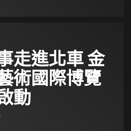
事走進北車 金
藝術國際博覽
啟動
日