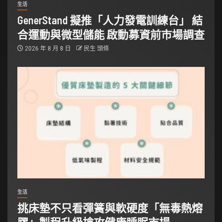
生活
GenerStand 擬推「人力發電訓練台」 結
合運動與微型儲能 啟動募資前市場調查
2026 年 8 月 8 日
民生 頭條
生活
挑床墊不只看彈簧與軟硬度「無毒熱熔
膠」製程升級搶攻健康睡眠市場