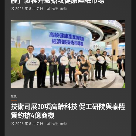
2026 年 8 月 7 日
民生 頭條
生活
技術司展30項高齡科技 促工研院與泰陞
簽約搶4億商機
2026 年 8 月 7 日
民生 頭條