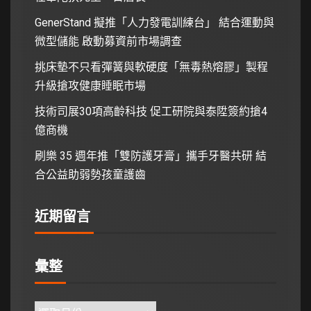
GenerStand 擬推「人力發電訓練台」 結合運動與
微型儲能 啟動募資前市場調查
挑床墊不只看彈簧與軟硬度「無毒熱熔膠」製程
升級搶攻健康睡眠市場
技術司展30項高齡科技 促工研院與泰陞簽約搶4
億商機
刷樂 35 週年推「雙防護牙膏」攜手牙醫共研 結
合公益助弱勢孩童護齒
近期留言
彙整