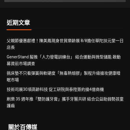
近期文章
父親節優惠獻禮！陳美鳳現身世貿樂齡展 8/8擔任華陀扶元堂一日
店長
GenerStand 擬推「人力發電訓練台」 結合運動與微型儲能 啟動
募資前市場調查
挑床墊不只看彈簧與軟硬度「無毒熱熔膠」製程升級搶攻健康睡
眠市場
技術司展30項高齡科技 促工研院與泰陞簽約搶4億商機
刷樂 35 週年推「雙防護牙膏」攜手牙醫共研 結合公益助弱勢孩童
護齒
關於百傳媒