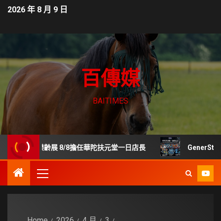
2026 年 8 月 9 日
百傳媒
BAITIMES
貿樂齡展 8/8擔任華陀扶元堂一日店長
GenerStan
Home
2026
4 月
3