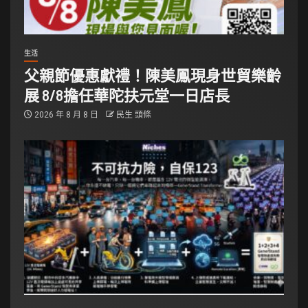
生活
父親節優惠獻禮！陳美鳳現身世貿樂齡
展 8/8擔任華陀扶元堂一日店長
2026 年 8 月 8 日
民生 頭條