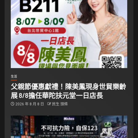
生活
父親節優惠獻禮！陳美鳳現身世貿樂齡
展 8/8擔任華陀扶元堂一日店長
2026 年 8 月 8 日
民生 頭條