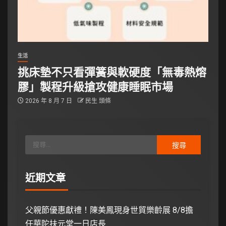
生活
挑床墊不只看彈簧與軟硬度「無毒熱熔
膠」製程升級搶攻健康睡眠市場
2026 年 8 月 7 日
民生 頭條
近期文章
父親節優惠獻禮！陳美鳳現身世貿樂齡展 8/8擔
任華陀扶元堂一日店長