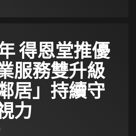
周年 得恩堂推優
業服務雙升級
鄰居」持續守
視力
日