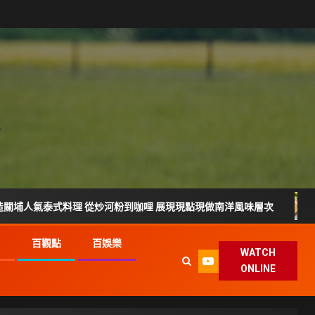
氣泰式料理 從炒河粉到咖哩 展現現點現做南洋風味層次
雲
G
百觀點
百娛樂
WATCH
ONLINE