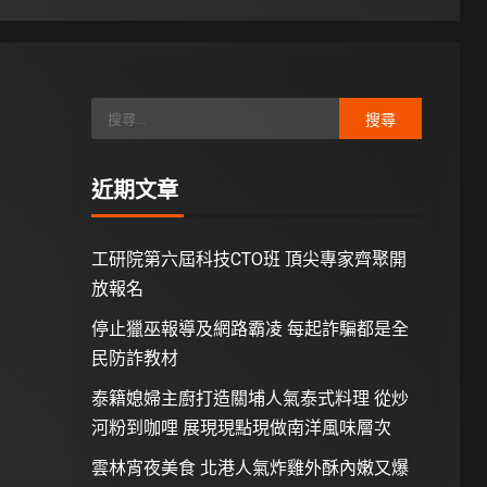
近期文章
工研院第六屆科技CTO班 頂尖專家齊聚開
放報名
停止獵巫報導及網路霸凌 每起詐騙都是全
民防詐教材
泰籍媳婦主廚打造關埔人氣泰式料理 從炒
河粉到咖哩 展現現點現做南洋風味層次
雲林宵夜美食 北港人氣炸雞外酥內嫩又爆