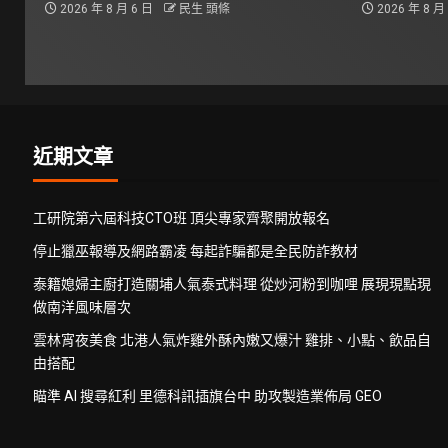
2026 年 8 月 6 日
民生 頭條
2026 年 8 月
近期文章
工研院第六屆科技CTO班 頂尖專家齊聚開放報名
停止獵巫報導及網路霸凌 每起詐騙都是全民防詐教材
泰籍媳婦主廚打造關埔人氣泰式料理 從炒河粉到咖哩 展現現點現
做南洋風味層次
雲林宵夜美食 北港人氣炸雞外酥內嫩又爆汁 雞排、小點、飲品自
由搭配
瞄準 AI 搜尋紅利 里德科訊插旗台中 助攻製造業佈局 GEO