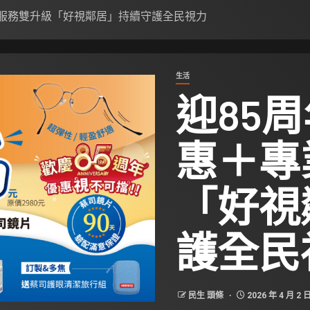
業服務雙升級「好視鄰居」持續守護全民視力
生活
迎85
惠＋專
「好視
護全民
民生 頭條
2026 年 4 月 2 