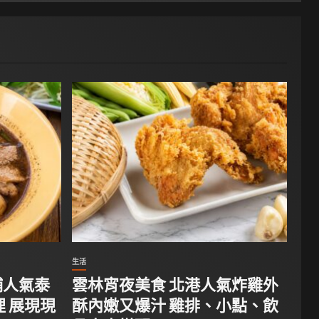
生活
埔人氣泰
雲林宵夜美食 北港人氣炸雞外
 展現現
酥內嫩又爆汁 雞排、小點、飲