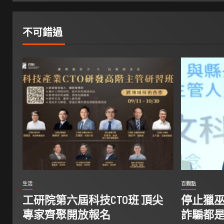
不可錯過
生活
百觀點
工研院第六屆科技CTO班 頂尖
停止獵巫
專家齊聚開放報名
詐騙都