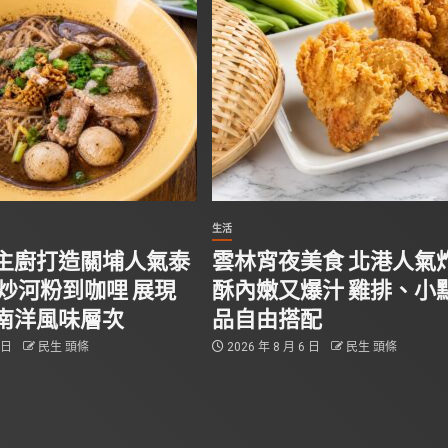
生活
主廚打造關埔人氣泰
雲林宵夜美食 北港人氣
從炒河粉到咖哩 展現
酥內嫩又爆汁 雞排、小
南洋風味層次
品自由搭配
6 日
民生 頭條
2026 年 8 月 6 日
民生 頭條