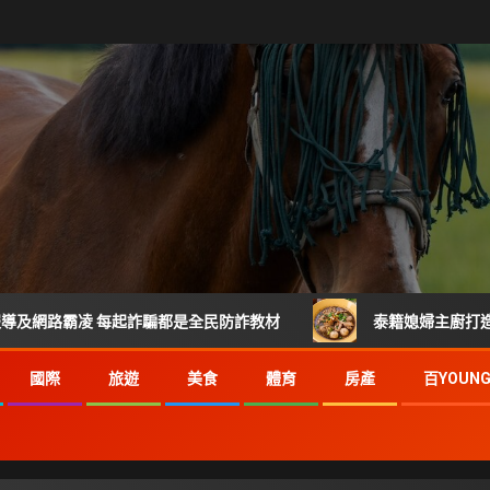
路霸凌 每起詐騙都是全民防詐教材
泰籍媳婦主廚打造關埔人
國際
旅遊
美食
體育
房產
百YOUN