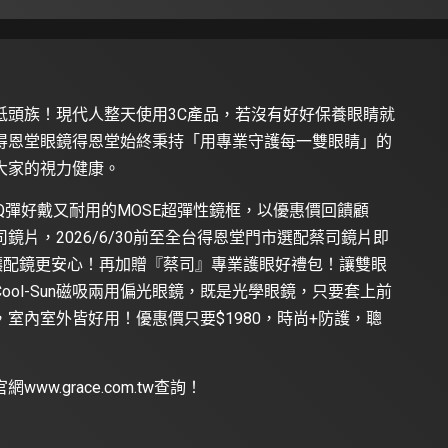
低頭族！現代人整天使用3C產品，若沒有好好保養眼睛就
得恩堂眼鏡得恩堂始終秉持「用專業守護每一雙眼睛」的
大家的視力健康。
Q彈好戴又耐用的MOSE超彈性鏡框，以優惠價回饋顧
片，2026/6/30前至全台得恩堂門市選配蔡司鏡片即
讓配鏡更安心！再加贈『蔡司』專業護眼好禮包！讓雙眼
ol-Sun磁吸兩用偏光眼鏡，既是光學眼鏡，只要套上前
室內室外皆好用！優惠價只要$1980，時尚+防護，聰
官網
www.grace.com.tw
查詢！