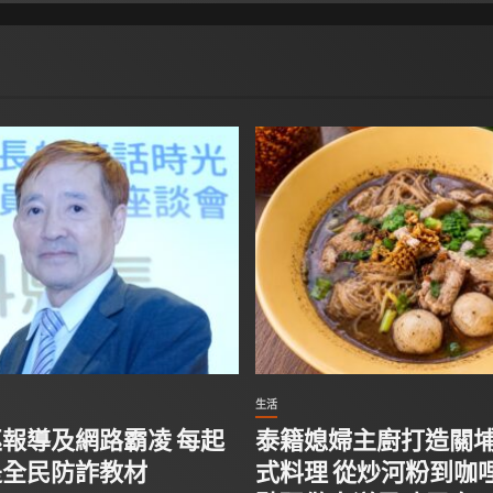
生活
報導及網路霸凌 每起
泰籍媳婦主廚打造關
是全民防詐教材
式料理 從炒河粉到咖哩