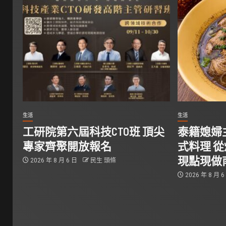
生活
生活
工研院第六屆科技CTO班 頂尖
泰籍媳婦
專家齊聚開放報名
式料理 
現點現做
2026 年 8 月 6 日
民生 頭條
2026 年 8 月 