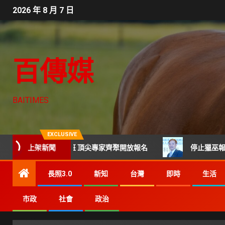
2026 年 8 月 7 日
百傳媒
BAITIMES
EXCLUSIVE
上架新聞
六屆科技CTO班 頂尖專家齊聚開放報名
停止獵巫報導及網
長照3.0
新知
台灣
即時
生活
市政
社會
政治