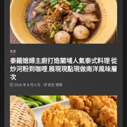
生活
泰籍媳婦主廚打造關埔人氣泰式料理 從
炒河粉到咖哩 展現現點現做南洋風味層
次
2026 年 8 月 6 日
民生 頭條