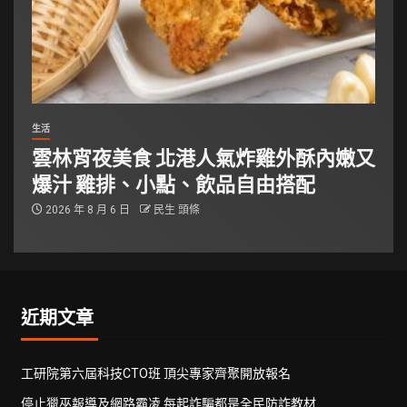
生活
雲林宵夜美食 北港人氣炸雞外酥內嫩又
爆汁 雞排、小點、飲品自由搭配
2026 年 8 月 6 日
民生 頭條
近期文章
工研院第六屆科技CTO班 頂尖專家齊聚開放報名
停止獵巫報導及網路霸凌 每起詐騙都是全民防詐教材