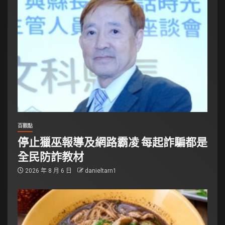
百觀點
停止獵巫報導及網路霸凌 每起詐騙都是
全民防詐教材
2026 年 8 月 6 日
danieltarn1