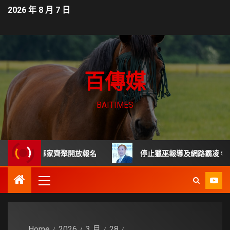
2026 年 8 月 7 日
百傳媒
BAITIMES
 頂尖專家齊聚開放報名
停止獵巫報導及網路霸凌 每起詐騙
Home
2026
3 月
28