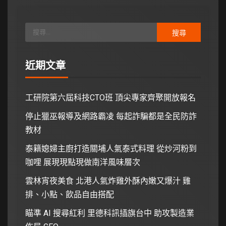
近期文章
工研院第六屆科技CTO班 頂尖專家齊聚開放報名
停止獵巫報導及網路霸凌 每起詐騙都是全民防詐
教材
泰籍媳婦主廚打造關埔人氣泰式料理 從炒河粉到
咖哩 展現現點現做南洋風味層次
雲林宵夜美食 北港人氣炸雞外酥內嫩又爆汁 雞
排、小點、飲品自由搭配
瞄準 AI 搜尋紅利 里德科訊插旗台中 助攻製造業