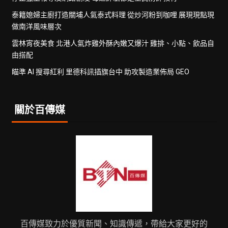
泰籍媳婦主廚打造關埔人氣泰式料理 從炒河粉到咖哩 展現現點現
做南洋風味層次
雲林宵夜美食 北港人氣炸雞外酥內嫩又爆汁 雞排、小點、飲品自
由搭配
瞄準 AI 搜尋紅利 里德科訊插旗台中 助攻製造業佈局 GEO
關於百傳媒
百傳媒致力於優質新聞、知識傳遞，帶給大家更好的