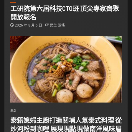
工研院第六屆科技CTO班 頂尖專家齊聚
開放報名
2026 年 8 月 6 日
民生 頭條
生活
泰籍媳婦主廚打造關埔人氣泰式料理 從
炒河粉到咖哩 展現現點現做南洋風味層