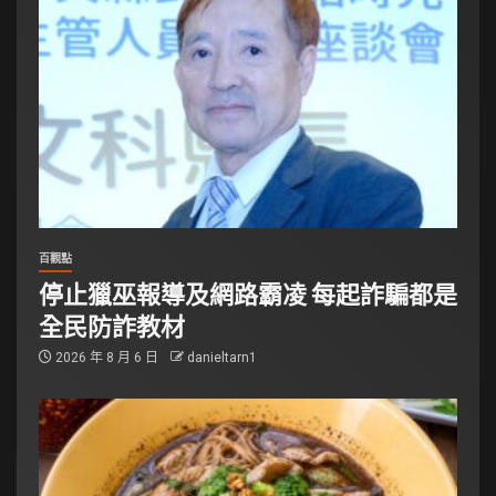
百觀點
停止獵巫報導及網路霸凌 每起詐騙都是
全民防詐教材
2026 年 8 月 6 日
danieltarn1