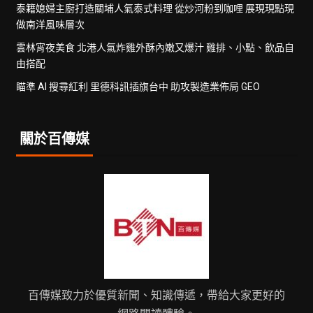
泰籍媳婦主廚打造關埔人氣泰式料理 從炒河粉到咖哩 展現現點現
做南洋風味層次
雲林宵夜美食 北港人氣炸雞外酥內嫩又爆汁 雞排、小點、飲品自
由搭配
瞄準 AI 搜尋紅利 里德科訊插旗台中 助攻製造業佈局 GEO
關於百傳媒
百傳媒致力於優質新聞、知識傳遞，帶給大家更好的