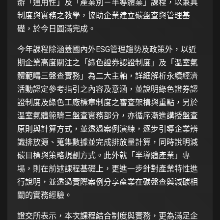
辦「通用性」及「產業別－半導體業」課程，以兼具
制度與實務之教學，協助企業建立碳盤查與管理基
礎，於今日圓滿完成。
今年課程除涵蓋國內外ESG管理趨勢及政策外，以近
期企業高度關注之「綠色證券認證制度」及「溫室氣
體範疇三盤查實務」為二大主軸，詳細解析永續經濟
活動認定參考指引之內容及意涵，並說明綠色證券認
證制度及綠色工廠標章制度之審查架構與重點，另於
溫室氣體範疇三盤查實務部分，亦循序漸進講授盤查
原則與計算方式，並透過案例演練，逐步引導企業辨
識排放源、蒐集數據並完成排放量計算，同時說明減
碳目標與策略規劃方式。此外就「半導體產業」專
場，則在前述課程基礎上，更進一步針對產業特性進
行說明，並透過實際案例分享產業在碳盤查與減碳相
關的實務經驗。
證交所表示，本次課程結合制度與實務，更為滿足企