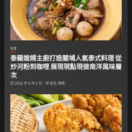
生活
泰籍媳婦主廚打造關埔人氣泰式料理 從
炒河粉到咖哩 展現現點現做南洋風味層
次
2026 年 8 月 6 日
民生 頭條