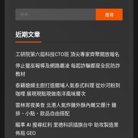
近期文章
工研院第六屆科技CTO班 頂尖專家齊聚開放報名
停止獵巫報導及網路霸凌 每起詐騙都是全民防詐
教材
泰籍媳婦主廚打造關埔人氣泰式料理 從炒河粉到
咖哩 展現現點現做南洋風味層次
雲林宵夜美食 北港人氣炸雞外酥內嫩又爆汁 雞
排、小點、飲品自由搭配
瞄準 AI 搜尋紅利 里德科訊插旗台中 助攻製造業
佈局 GEO