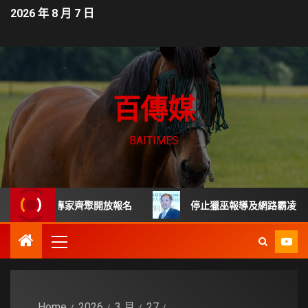
2026 年 8 月 7 日
百傳媒
BAITIMES
 頂尖專家齊聚開放報名
停止獵巫報導及網路霸凌 每起詐騙
Home
2026
3 月
27