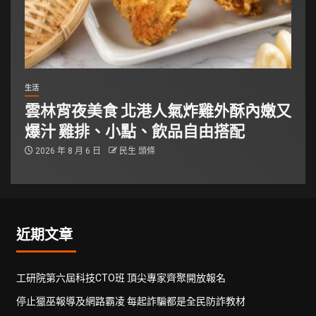
生活
雲林宵夜美食 北港人氣炸雞外酥內嫩又
爆汁 雞排、小點、飲品自由搭配
2026 年 8 月 6 日
民生 頭條
近期文章
工研院第六屆科技CTO班 頂尖專家齊聚開放報名
停止獵巫報導及網路霸凌 每起詐騙都是全民防詐教材