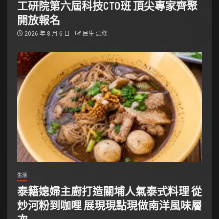
工研院第六屆科技CTO班 頂尖專家齊聚
開放報名
2026 年 8 月 6 日
民生 頭條
生活
泰籍媳婦主廚打造關埔人氣泰式料理 從
炒河粉到咖哩 展現現點現做南洋風味層
次