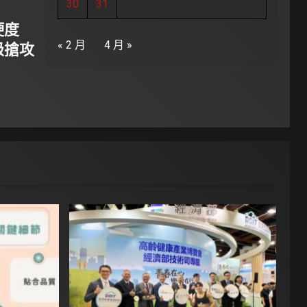
30
31
硬度
« 2 月
4 月 »
級搶攻