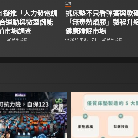
生活
tand 擬推「人力發電訓
挑床墊不只看彈簧與軟
結合運動與微型儲能
「無毒熱熔膠」製程升
前市場調查
健康睡眠市場
8 日
民生 頭條
2026 年 8 月 7 日
民生 頭條