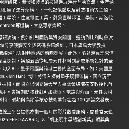
對半導體研究、開發和製造的技術進展進行互動交流。今年涵
AI和量子運算架構、下一代記憶體以及封裝技術等主題，
理工學院、住友電氣工業、蘇黎世聯邦理工學院、斯洛伐
ntreon等機構、大廠專家齊聚。
專題演講，例如針對國防與資安關鍵，邀請到比利時魯汶
rbauwhede分享硬體安全與密碼系統設計；日本廣島大學教授
茲（THz）無線通訊與射頻電路的前瞻發展。此外，隨著運算需求倍
深度探討，議題涵蓋從底層元件材料到高層系統設計的全
，切入AI、量子電腦與跨域生醫的全面布局，如：美國量
hu-Jen Han）博士將深入探討量子硬體架構、國立清華
晶片技術，而國立陽明交通大學與臺北榮總陳適安教授也首
應用。會議期間將針對AI加速器、電路與介面、元件與材
輯、射頻與高頻等核心技術進行超過 100 篇論文發表。
放線上平台提供為期一個月的影片觀看服務。開幕當天也
6 ERSO AWARD」&「胡正明半導體創新獎」頒獎典