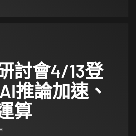
研討會4/13登
焦AI推論加速、
運算
 日