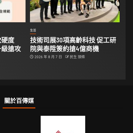
生活
軟硬度
技術司展30項高齡科技 促工研
升級搶攻
院與泰陞簽約搶4億商機
2026 年 8 月 7 日
民生 頭條
關於百傳媒