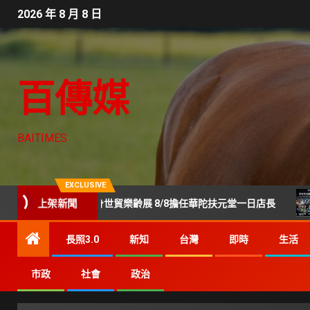
2026 年 8 月 8 日
百傳媒
BAITIMES
EXCLUSIVE
！陳美鳳現身世貿樂齡展 8/8擔任華陀扶元堂一日店長
上架新聞
Ge
長照3.0
新知
台灣
即時
生活
市政
社會
政治