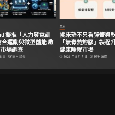
生活
Stand 擬推「人力發電訓
挑床墊不只看彈簧與
結合運動與微型儲能 啟
「無毒熱熔膠」製程
前市場調查
健康睡眠市場
 8 日
民生 頭條
2026 年 8 月 7 日
民生 頭條