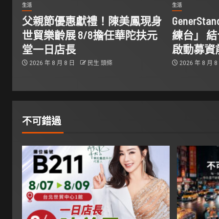
生活
生活
父親節優惠獻禮！陳美鳳現身
GenerS
世貿樂齡展 8/8擔任華陀扶元
練台」 
堂一日店長
啟動募資
2026 年 8 月 8 日
民生 頭條
2026 年 8 月 
不可錯過