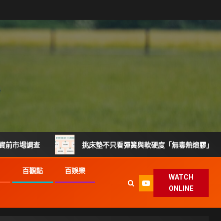
調查
挑床墊不只看彈簧與軟硬度「無毒熱熔膠」製程升級搶
G
百觀點
百娛樂
WATCH
ONLINE