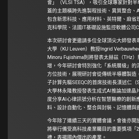
會」（VLSI TSA），吸引全球專家針
蓋的主題橫跨先進製程技術、異質整合、
包含新思科技、應用材料、英特爾、麻省
克科學院、法國IT基礎設施監控軟體公司Ce
本次研討會更邀請多位全球頂尖大師發表
大學（KU Leuven）教授Ingrid Ve
Minoru Fujishima則將發表太赫
增，今年研討會特別強化「系統層級」的
方位技術，展現研討會從傳統半導體製造
子計算先驅SEEQC的首席技術長漢述仁（S
大學林永隆教授發表生成式AI推論加速
度分享AI心律訊號分析在智慧醫療的創新
料、設計自動化、整合與封裝、記憶體與邏
今年除了連續三天的實體會議，會後亦開
將舉行備受高科技產業矚目的重要獎項「202
禮，表揚國內傑出的產業。