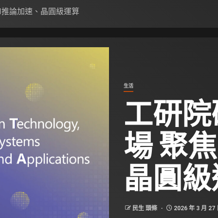
AI推論加速、晶圓級運算
生活
工研院
場 聚
晶圓級
民生 頭條
2026 年 3 月 27