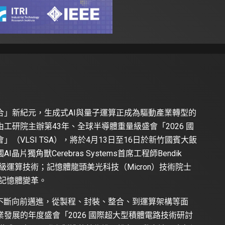
合」新紀元，生成式AI與量子運算正成為驅動產業轉型的
工研院主辦第43年、全球半導體重量級盛會「2026 國
VLSI TSA），將於4月13日至16日於新竹國賓大飯
獨角獸Cerebras Systems首席工程師Bendik
晶圓級運算技術；記憶體龍頭美光科技（Micron）技術院士
的先進記憶體變革。
發不斷向前邁進，從製程、封裝、整合、到運算架構等面
發展的年度盛會「2026 國際超大型積體電路技術研討