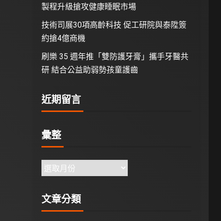
製程升級搶攻健康睡眠市場
技術司展30項高齡科技 促工研院與泰陞簽
約搶4億商機
刷樂 35 週年推「雙防護牙膏」攜手牙醫共
研 結合公益助弱勢孩童護齒
近期留言
彙整
文章分類