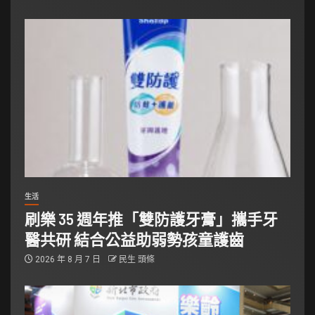
生活
刷樂 35 週年推「雙防護牙膏」攜手牙
醫共研 結合公益助弱勢孩童護齒
2026 年 8 月 7 日
民生 頭條