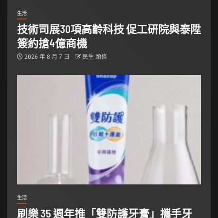
生活
技術司展30項高齡科技 促工研院與泰陞
簽約搶4億商機
2026 年 8 月 7 日
民生 頭條
生活
刷樂 35 週年推「雙防護牙膏」攜手牙