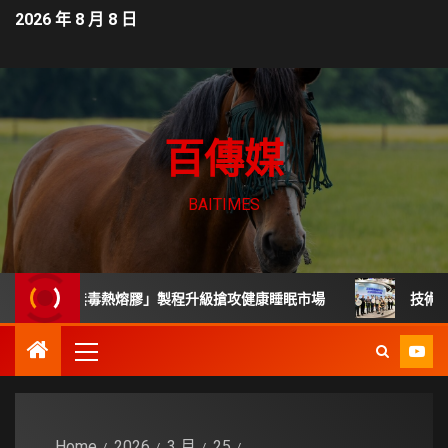
2026 年 8 月 8 日
百傳媒
BAITIMES
硬度「無毒熱熔膠」製程升級搶攻健康睡眠市場
技術司展30
Home
2026
3 月
25