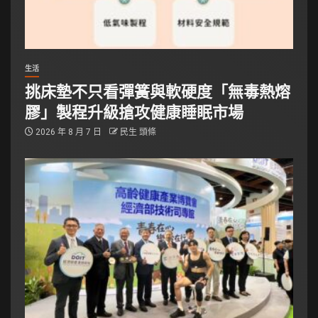
生活
挑床墊不只看彈簧與軟硬度「無毒熱熔
膠」製程升級搶攻健康睡眠市場
2026 年 8 月 7 日
民生 頭條