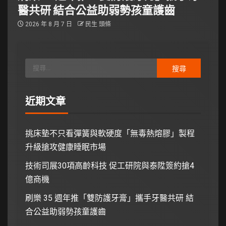
醫共研 結合公益助弱勢孩童護齒
2026 年 8 月 7 日
民生 頭條
近期文章
挑床墊不只看彈簧與軟硬度「無毒熱熔膠」製程
升級搶攻健康睡眠市場
技術司展30項高齡科技 促工研院與泰陞簽約搶4
億商機
刷樂 35 週年推「雙防護牙膏」攜手牙醫共研 結
合公益助弱勢孩童護齒