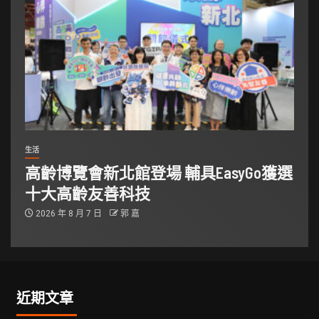
生活
高齡博覽會新北館登場 輔具EasyGo獲選
十大高齡友善科技
2026 年 8 月 7 日
郭 嘉
近期文章