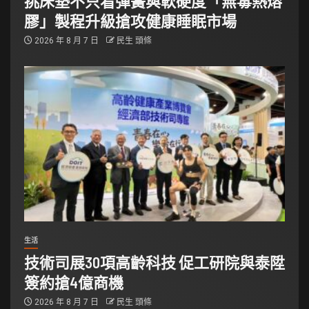
挑床墊不只看彈簧與軟硬度「無毒熱熔
膠」製程升級搶攻健康睡眠市場
2026 年 8 月 7 日
民生 頭條
生活
技術司展30項高齡科技 促工研院與泰陞
簽約搶4億商機
2026 年 8 月 7 日
民生 頭條