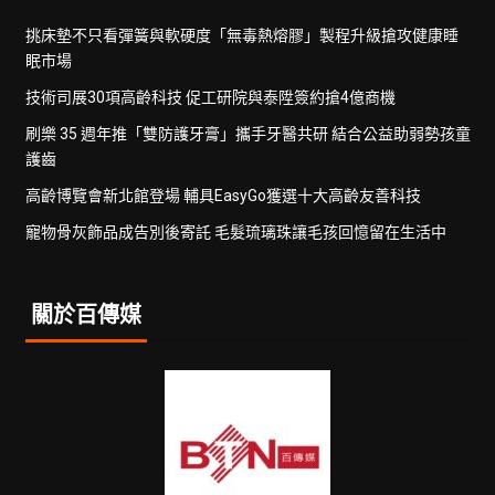
挑床墊不只看彈簧與軟硬度「無毒熱熔膠」製程升級搶攻健康睡
眠市場
技術司展30項高齡科技 促工研院與泰陞簽約搶4億商機
刷樂 35 週年推「雙防護牙膏」攜手牙醫共研 結合公益助弱勢孩童
護齒
高齡博覽會新北館登場 輔具EasyGo獲選十大高齡友善科技
寵物骨灰飾品成告別後寄託 毛髮琉璃珠讓毛孩回憶留在生活中
關於百傳媒