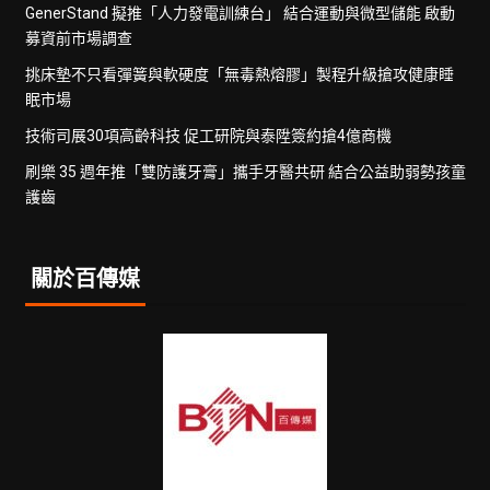
GenerStand 擬推「人力發電訓練台」 結合運動與微型儲能 啟動
募資前市場調查
挑床墊不只看彈簧與軟硬度「無毒熱熔膠」製程升級搶攻健康睡
眠市場
技術司展30項高齡科技 促工研院與泰陞簽約搶4億商機
刷樂 35 週年推「雙防護牙膏」攜手牙醫共研 結合公益助弱勢孩童
護齒
關於百傳媒