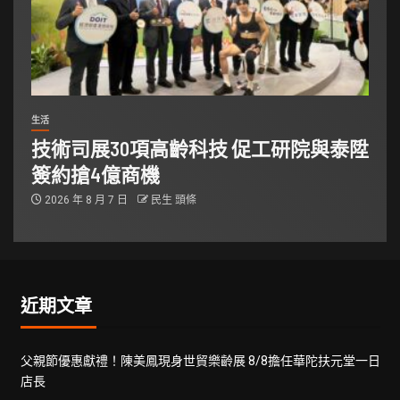
生活
技術司展30項高齡科技 促工研院與泰陞
簽約搶4億商機
2026 年 8 月 7 日
民生 頭條
近期文章
父親節優惠獻禮！陳美鳳現身世貿樂齡展 8/8擔任華陀扶元堂一日
店長