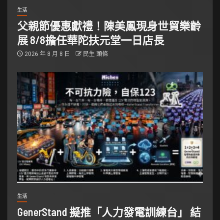
生活
父親節優惠獻禮！陳美鳳現身世貿樂齡
展 8/8擔任華陀扶元堂一日店長
2026 年 8 月 8 日
民生 頭條
生活
GenerStand 擬推「人力發電訓練台」 結