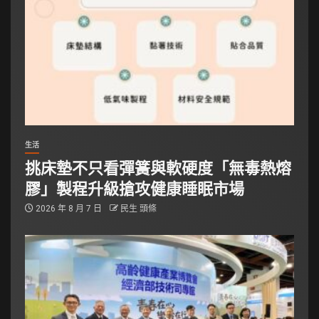
生活
挑床墊不只看彈簧與軟硬度「無毒熱熔
膠」製程升級搶攻健康睡眠市場
2026 年 8 月 7 日
民生 頭條