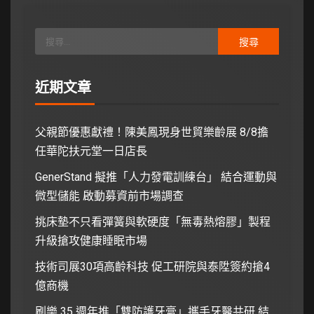
近期文章
父親節優惠獻禮！陳美鳳現身世貿樂齡展 8/8擔
任華陀扶元堂一日店長
GenerStand 擬推「人力發電訓練台」 結合運動與
微型儲能 啟動募資前市場調查
挑床墊不只看彈簧與軟硬度「無毒熱熔膠」製程
升級搶攻健康睡眠市場
技術司展30項高齡科技 促工研院與泰陞簽約搶4
億商機
刷樂 35 週年推「雙防護牙膏」攜手牙醫共研 結