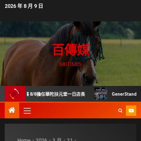
2026 年 8 月 9 日
百傳媒
BAITIMES
齡展 8/8擔任華陀扶元堂一日店長
GenerStand 擬
Home
2026
3 月
21