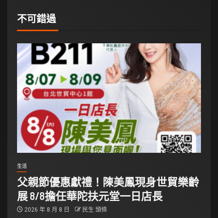
不可錯過
生活
父親節優惠獻禮！陳美鳳現身世貿樂齡
展 8/8擔任華陀扶元堂一日店長
2026 年 8 月 8 日
民生 頭條