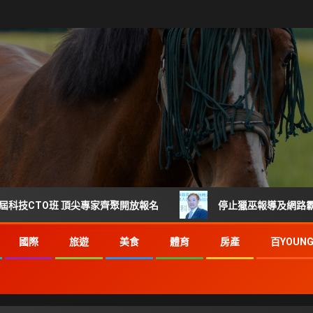
班 頂尖專家齊聚開放報名
停止獵巫報導及網路霸凌 每起詐
國際
旅遊
美食
體育
房產
百YOUN