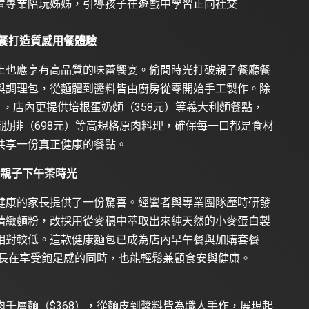
置專業陪玩姊姊，引導孩子在遊戲中學習正向社交
餐打造質感用餐體驗
上也應享有高品質的味蕾饗宴。偷閒時光打破親子餐廳餐
與調理包，從麵體到醬料皆由廚房從零開始手工製作。除
），店內更提供培根蛋奶麵（358元）等義大利麵餐點，
豬肋排（698元）等高規格原肉料理，確保每一口都是食材
共享一份真正健康的餐點。
洲親子下午茶時光
健康的家長提供了一份驚喜。經營者與專業團隊歷時研發
精緻麵粉，改採用從麥穗中萃取出來純天然的小麥蛋白製
相對較低。這款健康麵包已成為店內早午餐與加購套餐
家長在享受飽足感的同時，也能輕鬆兼顧食安與健康。
千層麵（$368），從麵皮到醬料皆為職人手作，展現起