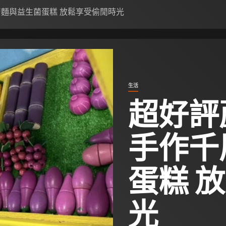
層麵與益生菌蛋糕 放鬆享受偷閒時光
生活
超好評
手作千
蛋糕 
光