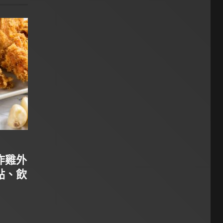
炸雞外
點、飲