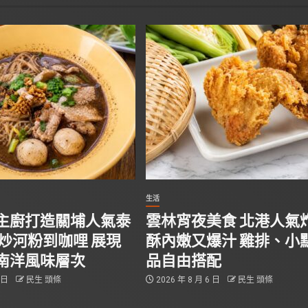
生活
主廚打造關埔人氣泰
雲林宵夜美食 北港人氣
從炒河粉到咖哩 展現
酥內嫩又爆汁 雞排、小
南洋風味層次
品自由搭配
6 日
民生 頭條
2026 年 8 月 6 日
民生 頭條