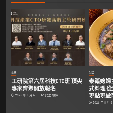
生活
生活
工研院第六屆科技CTO班 頂尖
泰籍媳婦
專家齊聚開放報名
式料理 
現點現做
2026 年 8 月 6 日
民生 頭條
2026 年 8 月 