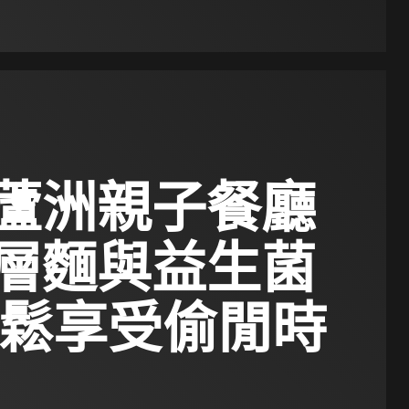
蘆洲親子餐廳
層麵與益生菌
放鬆享受偷閒時