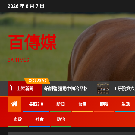
2026 年 8 月 7 日
百傳媒
BAITIMES
EXCLUSIVE
上架新聞
年籃球×街舞培訓營 運動中陶冶品格
工研院第六屆科技CTO
長照3.0
新知
台灣
即時
生活
市政
社會
政治