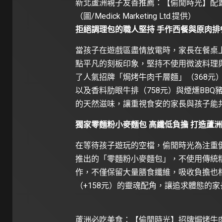
新北蘆洲親子友善推薦：【偷閒時光】配
（圖/Medick Marketing Ltd.提供）
拒絕調理包的職人堅持 手作西餐與原肉排
當孩子在遊戲區盡情放電時，家長在餐桌
點平凡的刻板印象，堅持不使用微波料理
了人氣招牌「焗烤牛肉千層麵」（368元
以及香料肋眼牛排（758元）與煙燻BBQ
的天然滋味，讓重視食安的家長與孩子能
獨家零麵粉小麥麵包 高纖低負擔 打造蘆
在等待孩子遊玩的空檔，偷閒時光為注重
推出的「零麵粉小麥麵包」，不使用傳統
作，不僅保留大量膳食纖維，吸收負擔也
（+158元）的靈魂配角，讓追求體態的
蘆洲必吃美食：【偷閒時光】招牌焗烤牛肉