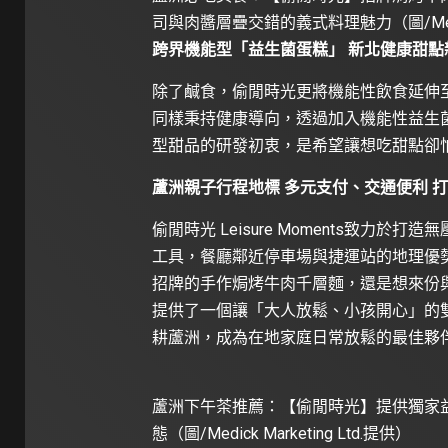
司與肉醬層疊交錯的義式料理魅力（圖/Medick 
跨界機能型「益生菌蛋糕」 新北健康甜點
除了鹹食，偷閒時光更將機能性飲食延伸
同樣秉持健康導向，透過加入機能性益生
型甜品的研發初衷，是希望讓想吃甜點卻
蘆洲親子行程地標 多元支付、交通便利 
偷閒時光 Leisure Moments致力於
工具，餐廳鄰近停車場與捷運站的地理優
招牌的手作焗烤牛肉千層麵，還是想來份
提供了一個讓「大人放鬆、小孩開心」的
耕蘆洲，成為在地家庭日常放鬆的最佳夥
蘆洲下午茶推薦：【偷閒時光】提供獨家
態（圖/Medick Marketing Ltd.提供）