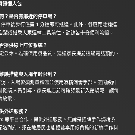
資訊懶人包
為何？是否有鄰近的停車場？
停車後步行僅需 1 分鐘即可抵達。此外，餐廳距離捷運
論是自駕或搭乘大眾運輸工具前往，動線皆十分便利流暢。
否提供線上訂位系統？
，每週一固定公休。為確保用餐品質，建議家長提前透過電話預約，
維護措施與入場年齡限制？
清消，入場皆須測量體溫並使用酒精消毒手部。空間設計
況安排陪玩人員引導，家長進店前可確認最新入館規範，讓每
情放電。
供外送服務？
Eats 等平台合作，提供外送服務。無論是招牌手作焗烤系
配送到府，讓在地居民也能輕鬆享用低負擔的新鮮手作料