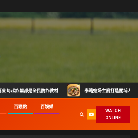
騙都是全民防詐教材
泰籍媳婦主廚打造關埔人氣泰式料理 從
G
百觀點
百娛樂
WATCH
ONLINE