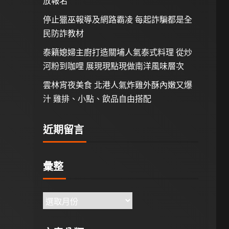
放報名
停止獵巫報導及網路霸凌 每起詐騙都是全
民防詐教材
泰籍媳婦主廚打造關埔人氣泰式料理 從炒
河粉到咖哩 展現現點現做南洋風味層次
雲林宵夜美食 北港人氣炸雞外酥內嫩又爆
汁 雞排、小點、飲品自由搭配
近期留言
彙整