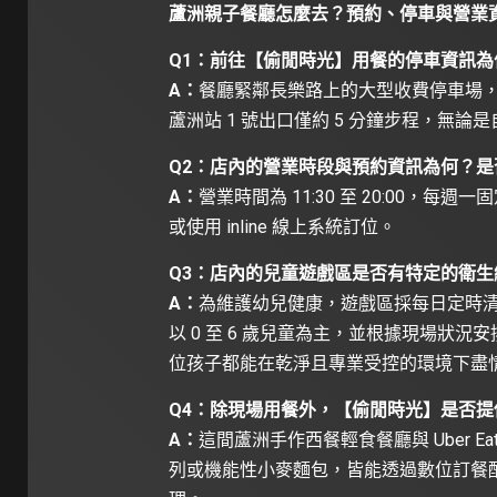
蘆洲親子餐廳怎麼去？預約、停車與營業
Q1：前往【偷閒時光】用餐的停車資訊
A：
餐廳緊鄰長樂路上的大型收費停車場，
蘆洲站 1 號出口僅約 5 分鐘步程，無
Q2
：店內的營業時段與預約資訊為何？是
A：
營業時間為 11:30 至 20:00
或使用 inline 線上系統訂位。
Q3
：店內的兒童遊戲區是否有特定的衛生
A：
為維護幼兒健康，遊戲區採每日定時
以 0 至 6 歲兒童為主，並根據現場狀
位孩子都能在乾淨且專業受控的環境下盡
Q4：除現場用餐外，【偷閒時光】是否提
A：
這間蘆洲手作西餐輕食餐廳與 Uber 
列或機能性小麥麵包，皆能透過數位訂餐