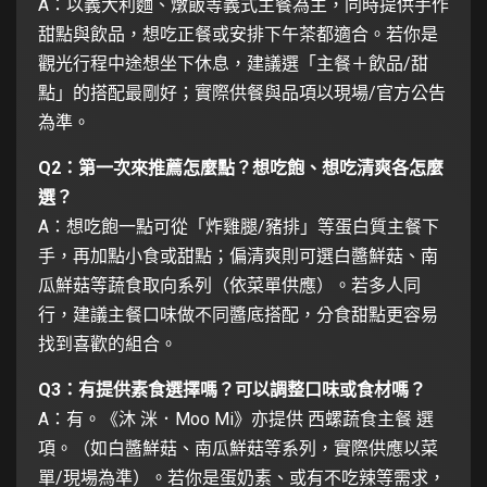
A：以義大利麵、燉飯等義式主餐為主，同時提供手作
甜點與飲品，想吃正餐或安排下午茶都適合。若你是
觀光行程中途想坐下休息，建議選「主餐＋飲品/甜
點」的搭配最剛好；實際供餐與品項以現場/官方公告
為準。
Q2：第一次來推薦怎麼點？想吃飽、想吃清爽各怎麼
選？
A：想吃飽一點可從「炸雞腿/豬排」等蛋白質主餐下
手，再加點小食或甜點；偏清爽則可選白醬鮮菇、南
瓜鮮菇等蔬食取向系列（依菜單供應）。若多人同
行，建議主餐口味做不同醬底搭配，分食甜點更容易
找到喜歡的組合。
Q3：有提供素食選擇嗎？可以調整口味或食材嗎？
A：有。《沐 洣．Moo Mi》亦提供 西螺蔬食主餐 選
項。（如白醬鮮菇、南瓜鮮菇等系列，實際供應以菜
單/現場為準）。若你是蛋奶素、或有不吃辣等需求，