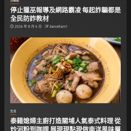
百觀點
停止獵巫報導及網路霸凌 每起詐騙都是
全民防詐教材
2026 年 8 月 6 日
danieltarn1
生活
泰籍媳婦主廚打造關埔人氣泰式料理 從
炒河粉到咖哩 展現現點現做南洋風味層