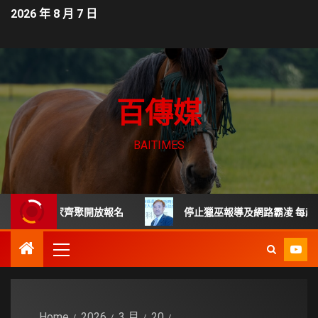
2026 年 8 月 7 日
百傳媒
BAITIMES
尖專家齊聚開放報名
停止獵巫報導及網路霸凌 每起詐騙都是
Home
2026
3 月
20