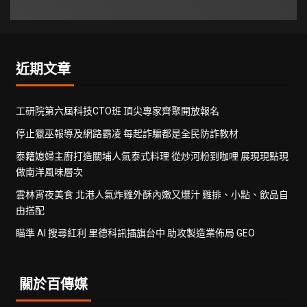
近期文章
工研院第六屆科技CTO班 頂尖專家齊聚開放報名
停止獵巫報導及網路霸凌 每起詐騙都是全民防詐教材
泰籍媳婦主廚打造關埔人氣泰式料理 從炒河粉到咖哩 展現現點現
做南洋風味層次
雲林宵夜美食 北港人氣炸雞外酥內嫩又爆汁 雞排、小點、飲品自
由搭配
瞄準 AI 搜尋紅利 里德科訊插旗台中 助攻製造業佈局 GEO
關於百傳媒