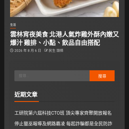
生活
雲林宵夜美食 北港人氣炸雞外酥內嫩又
爆汁 雞排、小點、飲品自由搭配
2026 年 8 月 6 日
民生 頭條
近期文章
工研院第六屆科技CTO班 頂尖專家齊聚開放報名
停止獵巫報導及網路霸凌 每起詐騙都是全民防詐