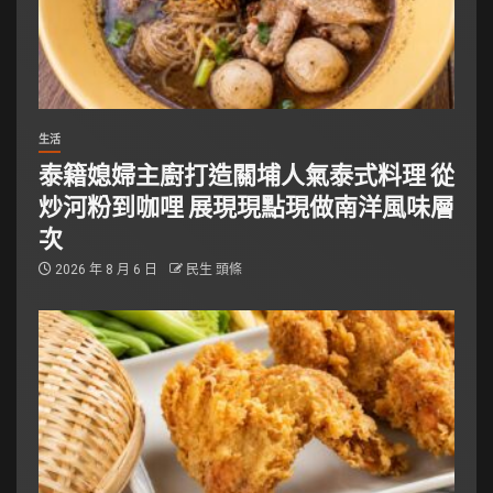
生活
泰籍媳婦主廚打造關埔人氣泰式料理 從
炒河粉到咖哩 展現現點現做南洋風味層
次
2026 年 8 月 6 日
民生 頭條