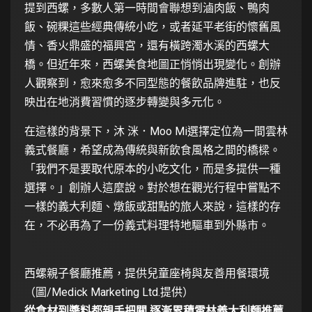
提到西螺，多數人第一時間會聯想到滷肉飯、鴨肉
飯、碗粿這些經典傳統小吃，或者延平老街的懷舊風
情、香火鼎盛的福興宮，還有橫跨濁水溪的西螺大
橋。但近年來，西螺美食地圖正悄悄出現變化。創辦
人觀察到，愈來愈多不同型態的餐飲品牌進駐，也反
映出在地消費習慣的逐步轉變與多元化。
在這樣的背景下，沐 洣．Moo Mi選擇定位為一間雲林
義式餐廳，希望成為傳統與新飲食風格之間的橋樑。
「我們不是要取代原本的小吃文化，而是多提供一種
選擇。」創辦人這麼說。對於想在觀光行程中嘗點不
一樣的義大利麵、燉飯或甜點的旅人來說，這樣的存
在，不必再為了一份義式料理特地驅車到外縣市。
西螺親子餐廳推薦，提供兒童座椅與友善用餐環境
（圖/Medick Marketing Ltd.提供）
從食材到醬料都親手把關 逐漸累積雲林義大利麵推薦