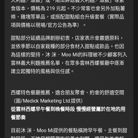
大利麵／燉飯」或「南瓜鮮菇義大利麵／燉飯」等素
食版本，價格為 219 元起。不少常客也會另外加點薯
條、雞塊等單品，或搭配甜點組合升級套餐（實際品
項與價格以現場/官方公告為準）。
甜點部分延續品牌創辦初衷，店家表示會嚴選原料，
並依季節以自家栽種的部分食材入甜點或飲品。也因
為這樣的堅持，沐 洣．Moo Mi的料理被不少顧客列入
雲林義大利麵推薦名單，在眾多雲林西螺餐廳中逐漸
建立起獨特的風格與信任感。
西螺特色餐廳推薦，適合朋友聚會、約會的舒適空間
（圖/Medick Marketing Ltd.提供）
從雲林西螺早午餐到晚餐時段 慢慢經營屬於在地的用
餐節奏
目前沐 洣．Moo Mi提供的餐點橫跨早午餐、主餐到甜