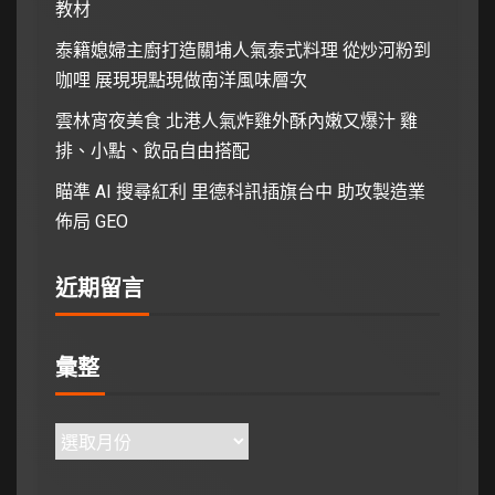
教材
泰籍媳婦主廚打造關埔人氣泰式料理 從炒河粉到
咖哩 展現現點現做南洋風味層次
雲林宵夜美食 北港人氣炸雞外酥內嫩又爆汁 雞
排、小點、飲品自由搭配
瞄準 AI 搜尋紅利 里德科訊插旗台中 助攻製造業
佈局 GEO
近期留言
彙整