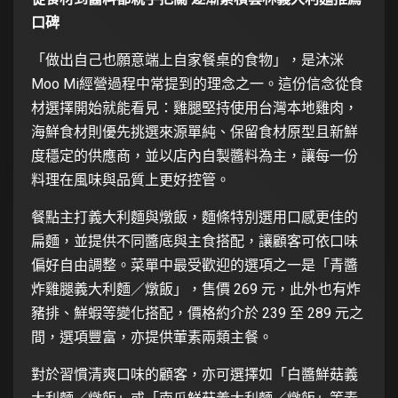
口碑
「做出自己也願意端上自家餐桌的食物」，是沐洣
Moo Mi經營過程中常提到的理念之一。這份信念從食
材選擇開始就能看見：雞腿堅持使用台灣本地雞肉，
海鮮食材則優先挑選來源單純、保留食材原型且新鮮
度穩定的供應商，並以店內自製醬料為主，讓每一份
料理在風味與品質上更好控管。
餐點主打義大利麵與燉飯，麵條特別選用口感更佳的
扁麵，並提供不同醬底與主食搭配，讓顧客可依口味
偏好自由調整。菜單中最受歡迎的選項之一是「青醬
炸雞腿義大利麵／燉飯」，售價 269 元，此外也有炸
豬排、鮮蝦等變化搭配，價格約介於 239 至 289 元之
間，選項豐富，亦提供葷素兩類主餐。
對於習慣清爽口味的顧客，亦可選擇如「白醬鮮菇義