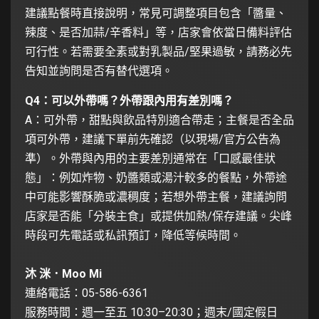
建議點餐時直接說明，常見可調整項目包含「醬量、
辣度、是否加蒜/辛香料」等，店家會依當日備料評估
可行性。若需要全素或對乳製品/堅果過敏，請務必先
告知並詢問是否有替代選項。
Q4：可以外帶嗎？外帶跟內用有差別嗎？
A：可外帶，甜點與飲品特別適合帶走；主餐是否全品
項可外帶，建議下單前先確認（以現場/官方公告為
準）。外帶與內用的主要差別通常在「口感最佳狀
態」：例如炸物、奶醬類或湯汁較多的餐點，外帶途
中可能影響酥脆或濃稠度；若想外帶主餐，建議詢問
店家是否能「分裝主食」或提供加熱/保存建議。尖峰
時段可先電話或私訊預訂，降低等候時間。
沐 洣．Moo Mi
連絡電話：05-586-6361
服務時間：週一至五 10:30–20:30；週末/國定假日