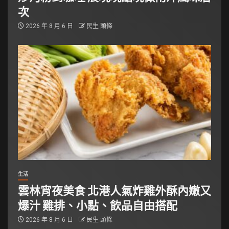
次
2026 年 8 月 6 日
民生 頭條
生活
雲林宵夜美食 北港人氣炸雞外酥內嫩又
爆汁 雞排、小點、飲品自由搭配
2026 年 8 月 6 日
民生 頭條