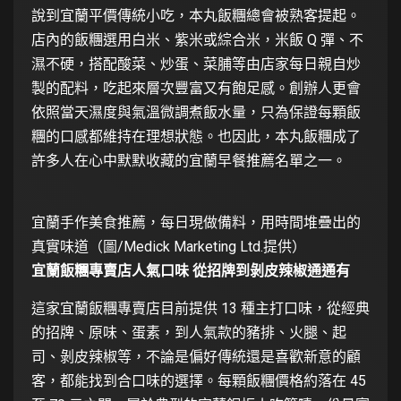
說到宜蘭平價傳統小吃，本丸飯糰總會被熟客提起。
店內的飯糰選用白米、紫米或綜合米，米飯 Q 彈、不
濕不硬，搭配酸菜、炒蛋、菜脯等由店家每日親自炒
製的配料，吃起來層次豐富又有飽足感。創辦人更會
依照當天濕度與氣溫微調煮飯水量，只為保證每顆飯
糰的口感都維持在理想狀態。也因此，本丸飯糰成了
許多人在心中默默收藏的宜蘭早餐推薦名單之一。
宜蘭手作美食推薦，每日現做備料，用時間堆疊出的
真實味道（圖/Medick Marketing Ltd.提供）
宜蘭飯糰專賣店人氣口味 從招牌到剝皮辣椒通通有
這家宜蘭飯糰專賣店目前提供 13 種主打口味，從經典
的招牌、原味、蛋素，到人氣款的豬排、火腿、起
司、剝皮辣椒等，不論是偏好傳統還是喜歡新意的顧
客，都能找到合口味的選擇。每顆飯糰價格約落在 45