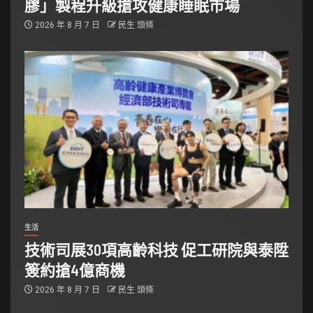
膠」製程升級搶攻健康睡眠市場
2026 年 8 月 7 日
民生 頭條
生活
技術司展30項高齡科技 促工研院與泰陞
簽約搶4億商機
2026 年 8 月 7 日
民生 頭條