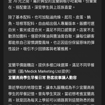
至 70 元之間，屬於典型的宜蘭銅板小吃範疇，份量實
在、搭配靈活，深受學生與上班族喜愛。
除了基本配料，也可加點滷肉燥、起司、皮蛋、鮪
魚、培根等配料，自由組出個人專屬版本。飯體可選
白米、紫米或混合米，滿足不同口感需求。店家不主
動添加醬料，僅提供辣油與醬油膏自取，讓每位顧客
都能依自己習慣調整風味，也正因這份保留原味的彈
性設計，吸引不少回頭客與老饕推薦。
宜蘭平價飯糰店，提供多樣口味選擇，滿足不同早餐
習慣（圖/Medick Marketing Ltd.提供）
宜蘭高商學生早餐日常 熟客故事讓人動容
靠近學校的地理位置，讓本丸飯糰成為不少宜蘭高商
學生的早餐記憶。曾有學生笑說，當初想考進宜蘭高
商，就是因為每天上學前可以順路買到這間熟悉的飯