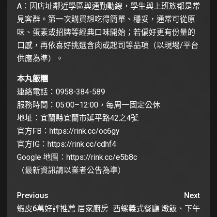
A：因店址鄰近學區與通勤動線，學生與上班族都是常
見客群。第一次購買想吃得簡單、穩妥，通常可從原
味、蛋素或招牌等經典口味開始；若偏好更有份量的
口感，再依喜好挑選含肉或起司等品項（以現場/平台
供應為準）。
本丸飯糰
連絡電話：0958-384-589
服務時間：05:00–12:00，每周一固定公休
地址：宜蘭縣宜蘭市延平路42之4號
官方FB：
https://rink.cc/oc6gy
官方IG：
https://rink.cc/cdhf4
Google 地圖：
https://rink.cc/e5b8c
（最新資訊請以業者公告為準）
Previous
Next
蝦皮6萬好評推薦 居家廚房
西螺義式餐廳 燉飯、下午