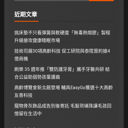
近期文章
挑床墊不只看彈簧與軟硬度「無毒熱熔膠」製程
升級搶攻健康睡眠市場
技術司展30項高齡科技 促工研院與泰陞簽約搶4
億商機
刷樂 35 週年推「雙防護牙膏」攜手牙醫共研 結
合公益助弱勢孩童護齒
高齡博覽會新北館登場 輔具EasyGo獲選十大高齡
友善科技
寵物骨灰飾品成告別後寄託 毛髮琉璃珠讓毛孩回
憶留在生活中