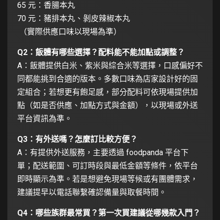
65 元：香腸本丸
70 元：豬排本丸、剝皮辣椒本丸
（實際供應口味以現場為準）
Q2：飯體有哪些選擇？配料能不能加點或調整？
A：飯體提供白米、紫米與綜合米等選擇，口感偏好不
同都能挑到合適的版本。多數口味為店家設計好的固
定組合；若想更有飽足感，部分配料可依現場提供加
點（如是否供應、加點方式與金額），以現場或外送
平台資訊為準。
Q3：有外送嗎？怎麼訂比較方便？
A：有提供外送服務，主要透過 foodpanda 平台下
單；配送範圍、可訂時段與最低金額等條件，依平台
即時顯示為準。若是想避免現場等候或有團體需求，
建議提早以電話聯繫確認備量與取餐時間。
Q4：哪些族群最常買？第一次買建議從哪幾款入門？