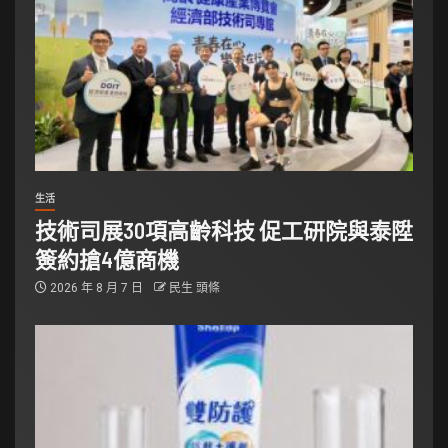
生活
技術司展30項高齡科技 促工研院與泰陞
簽約搶4億商機
2026 年 8 月 7 日
民生 頭條