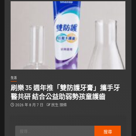
生活
刷樂 35 週年推「雙防護牙膏」攜手牙
醫共研 結合公益助弱勢孩童護齒
2026 年 8 月 7 日
民生 頭條