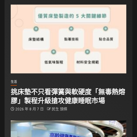
生活
挑床墊不只看彈簧與軟硬度「無毒熱熔
膠」製程升級搶攻健康睡眠市場
2026 年 8 月 7 日
民生 頭條