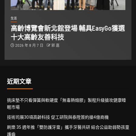
生活
高齡博覽會新北館登場 輔具EasyGo獲選
十大高齡友善科技
2026 年 8 月 7 日
郭 嘉
近期文章
挑床墊不只看彈簧與軟硬度「無毒熱熔膠」製程升級搶攻健康睡
眠市場
技術司展30項高齡科技 促工研院與泰陞簽約搶4億商機
刷樂 35 週年推「雙防護牙膏」攜手牙醫共研 結合公益助弱勢孩童
護齒