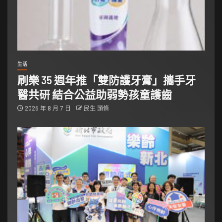
生活
刷樂 35 週年推「雙防護牙膏」攜手牙
醫共研 結合公益助弱勢孩童護齒
2026 年 8 月 7 日
民生 頭條