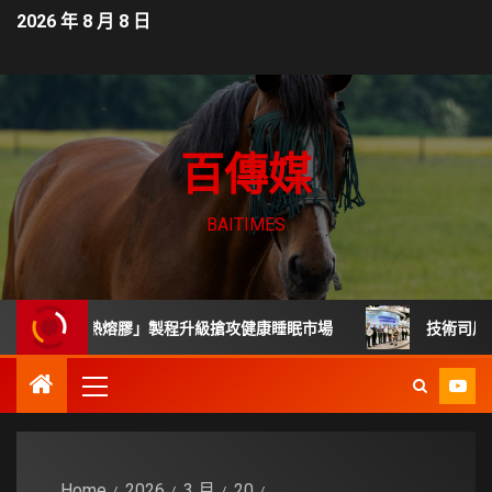
2026 年 8 月 8 日
百傳媒
BAITIMES
無毒熱熔膠」製程升級搶攻健康睡眠市場
技術司展30項高
Home
2026
3 月
20