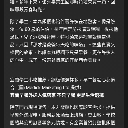
糰。多年下來，也有畢業生回鄉時特地來買一顆，回
味那段青春時光。
除了學生，本丸飯糰也陪伴著許多在地熟客。像是礁
溪一位 80 歲的伯伯，長年固定前來購買飯糰，後來他
過世，兒子返鄉祭拜時，特地繞來這裡買飯糰當供
品，只因「那才是爸爸每天吃的味道」。這些真實又
樸實的故事，也讓本丸飯糰不只是早餐，更在許多人
的心中，成了一份帶著情感的宜蘭巷弄美食。
宜蘭學生小吃推薦，銅板價選擇多，早午餐點心都適
合（圖/Medick Marketing Ltd.提供）
宜蘭早餐外送人氣店家 不只早餐 更是生活選擇
除了門市現場販售，本丸飯糰也因應顧客需求，提供
早餐外送服務，服務對象涵蓋上班族、登山客、學校
團體與公司訂餐等多元情境。有企業曾預訂整批飯糰