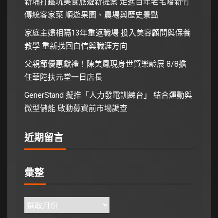
新埔打鐵坑美食旅遊新提案 走進百年老宅嚐新竹
傳統客家菜 順遊果園、農場與歷史景點
家庭主婦相隔13年重返職場 投入美容顧問與保養
教學 重新找回自信與職涯方向
父親節優惠獻禮！陳美鳳現身世貿樂齡展 8/8擔
任華陀扶元堂一日店長
GenerStand 擬推「人力發電訓練台」 結合運動與
微型儲能 啟動募資前市場調查
近期留言
彙整