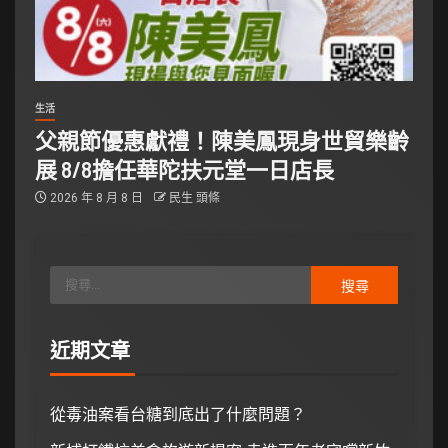
生活
父親節優惠獻禮！陳美鳳現身世貿樂齡
展 8/8擔任華陀扶元堂一日店長
2026 年 8 月 8 日
民生 頭條
近期文章
從毒油案看台糖到底出了什麼問題？