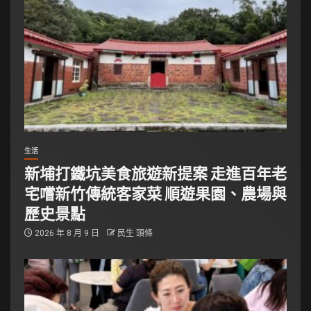
生活
新埔打鐵坑美食旅遊新提案 走進百年老
宅嚐新竹傳統客家菜 順遊果園、農場與
歷史景點
2026 年 8 月 9 日
民生 頭條