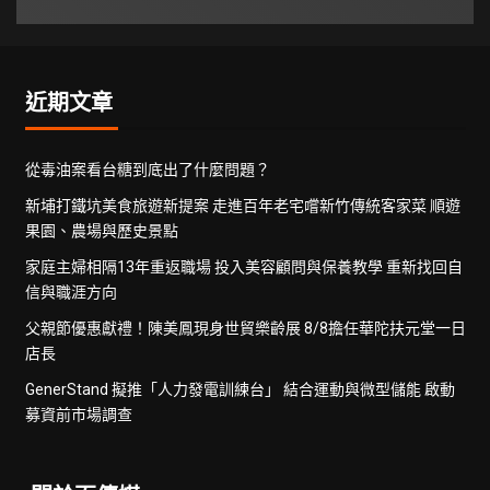
近期文章
從毒油案看台糖到底出了什麼問題？
新埔打鐵坑美食旅遊新提案 走進百年老宅嚐新竹傳統客家菜 順遊
果園、農場與歷史景點
家庭主婦相隔13年重返職場 投入美容顧問與保養教學 重新找回自
信與職涯方向
父親節優惠獻禮！陳美鳳現身世貿樂齡展 8/8擔任華陀扶元堂一日
店長
GenerStand 擬推「人力發電訓練台」 結合運動與微型儲能 啟動
募資前市場調查