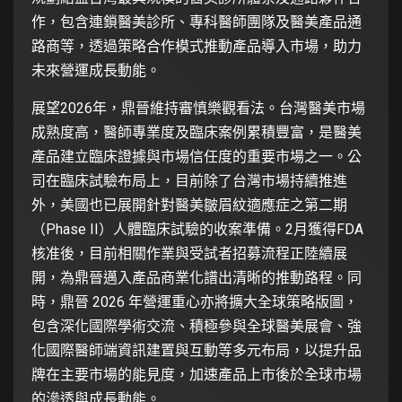
作，包含連鎖醫美診所、專科醫師團隊及醫美產品通
路商等，透過策略合作模式推動產品導入市場，助力
未來營運成長動能。
展望2026年，鼎晉維持審慎樂觀看法。台灣醫美市場
成熟度高，醫師專業度及臨床案例累積豐富，是醫美
產品建立臨床證據與市場信任度的重要市場之一。公
司在臨床試驗布局上，目前除了台灣市場持續推進
外，美國也已展開針對醫美皺眉紋適應症之第二期
（Phase II）人體臨床試驗的收案準備。2月獲得FDA
核准後，目前相關作業與受試者招募流程正陸續展
開，為鼎晉邁入產品商業化譜出清晰的推動路程。同
時，鼎晉 2026 年營運重心亦將擴大全球策略版圖，
包含深化國際學術交流、積極參與全球醫美展會、強
化國際醫師端資訊建置與互動等多元布局，以提升品
牌在主要市場的能見度，加速產品上市後於全球市場
的滲透與成長動能。