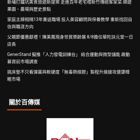
新埔打鐵坑美食旅遊新提案 走進百年老宅嚐新竹傳統客家菜 順遊
果園、農場與歷史景點
家庭主婦相隔13年重返職場 投入美容顧問與保養教學 重新找回自
信與職涯方向
父親節優惠獻禮！陳美鳳現身世貿樂齡展 8/8擔任華陀扶元堂一日
店長
GenerStand 擬推「人力發電訓練台」 結合運動與微型儲能 啟動
募資前市場調查
挑床墊不只看彈簧與軟硬度「無毒熱熔膠」製程升級搶攻健康睡
眠市場
關於百傳媒