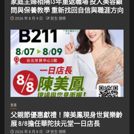
家庭主婦相隔13年重返職場 投入美容顧
問與保養教學 重新找回自信與職涯方向
2026 年 8 月 9 日
民生 頭條
生活
父親節優惠獻禮！陳美鳳現身世貿樂齡
展 8/8擔任華陀扶元堂一日店長
2026 年 8 月 8 日
民生 頭條