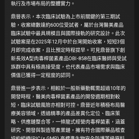
執行及市場布局的整體實力。
鼎晉表示，本次臨床試驗為上市前關鍵的第三期試
驗，收案總數達約600位受試者，屬於台灣醫美產品
臨床試驗中最具規模且與國際接軌的研究設計。此次
試驗案是在2025年12月中於台灣開始收案，短短3個
月即完成收案，且比預定時程提早。可見鼎晉旗下創
新長效A型肉毒桿菌素產品OBI-858在臨床醫師與受試
族群中具有極高接受度，也代表產品市場需求與臨床
價值已獲得一定程度的認同。
鼎晉進一步表示，相較於一般新藥動輒需超過10年的
開發時程，醫美肉毒桿菌素產品的開發週期相對較
短，臨床試驗風險亦相對可控。鼎晉近年積極布局醫
療美容領域，透過精準的產品差異化定位、臨床策
略、供應鏈整合等，一條龍式經營肉毒桿菌素，涵蓋
研究、開發與製造等產業鏈，擁有符合國際藥品稽查
協約組織(PIC/s GMP) 高標準生物安全防護等級原料