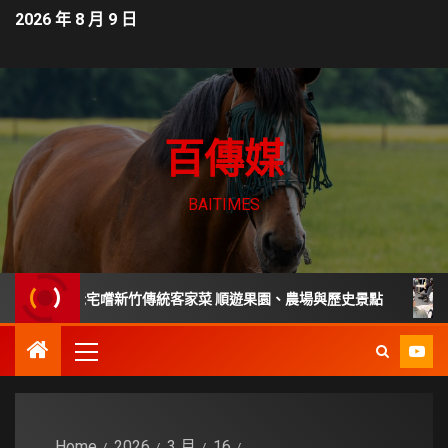
2026 年 8 月 9 日
百傳媒
BAITIMES
年老宅嚐新竹傳統客家菜 順遊果園、農場與歷史景點
家庭主
Home
2026
3 月
16