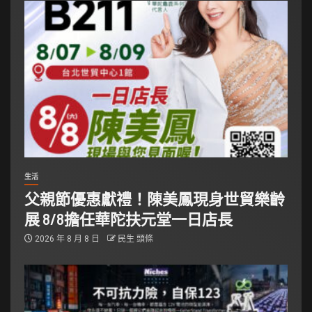
生活
父親節優惠獻禮！陳美鳳現身世貿樂齡
展 8/8擔任華陀扶元堂一日店長
2026 年 8 月 8 日
民生 頭條