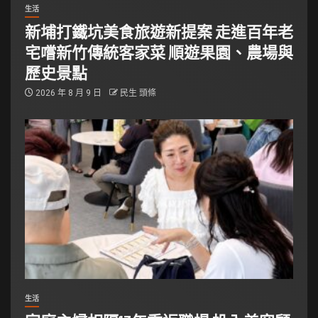
生活
新埔打鐵坑美食旅遊新提案 走進百年老
宅嚐新竹傳統客家菜 順遊果園、農場與
歷史景點
2026 年 8 月 9 日
民生 頭條
生活