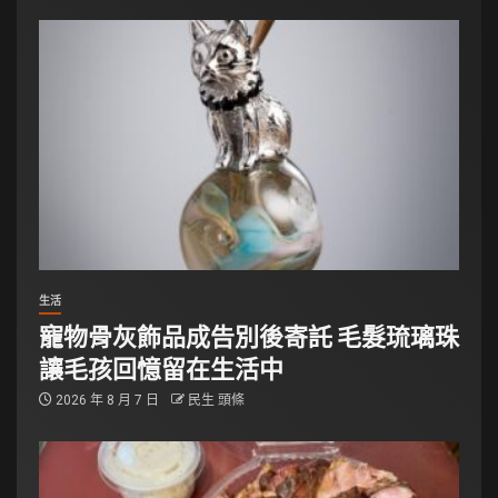
生活
寵物骨灰飾品成告別後寄託 毛髮琉璃珠
讓毛孩回憶留在生活中
2026 年 8 月 7 日
民生 頭條