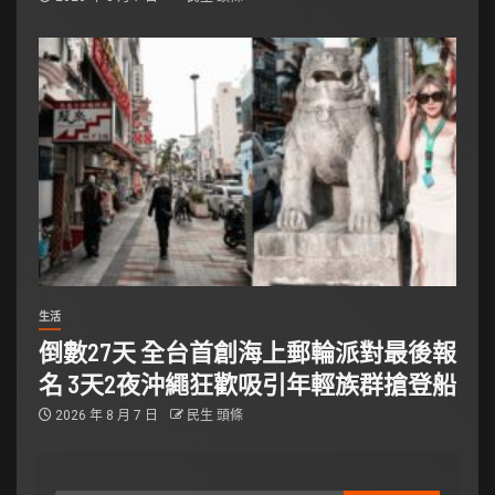
生活
倒數27天 全台首創海上郵輪派對最後報
名 3天2夜沖繩狂歡吸引年輕族群搶登船
2026 年 8 月 7 日
民生 頭條