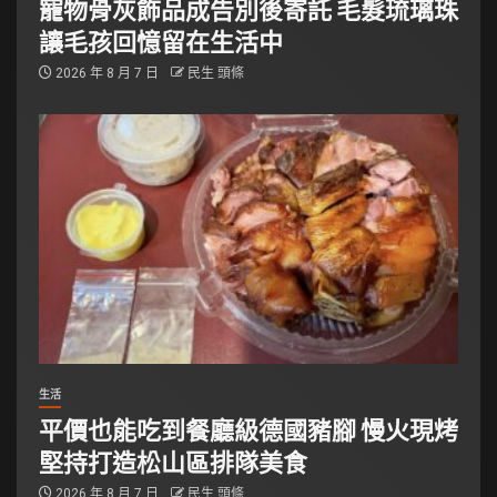
寵物骨灰飾品成告別後寄託 毛髮琉璃珠
讓毛孩回憶留在生活中
2026 年 8 月 7 日
民生 頭條
生活
平價也能吃到餐廳級德國豬腳 慢火現烤
堅持打造松山區排隊美食
2026 年 8 月 7 日
民生 頭條