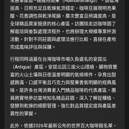
常勝軍產區—薇薇特南果（Huehuetenango）。該區海
拔高、日照充足且乾燥氣流穩定，咖啡豆展現明亮果
酸、花香調性與乾淨尾韻，層次豐富且辨識度高，是
全球精品買家競逐的核心產區。訪團除走訪咖啡園了
解栽培與後製處理流程外，也將辦理大規模專業杯測
活動，針對不同莊園與處理法進行比較，直接在產地
完成風味評估與採購。
行程同時涵蓋在台灣咖啡市場久負盛名的安提瓜
（Antigua）產區。安提瓜因三座火山環繞、礦物質豐
富的火山土壤與日夜溫差明顯的氣候條件，孕育出甜
感飽滿、口感平衡且巧克力與堅果香氣明顯的經典風
味，是許多台灣消費者入門精品咖啡的代表產區。團
員將實地參訪當地知名精品莊園，深入了解從種植、
發酵到乾燥的細節管理，強化對品質穩定度與產區差
異性的掌握。
此外，依據2026年最新公布的世界百大咖啡館名單，