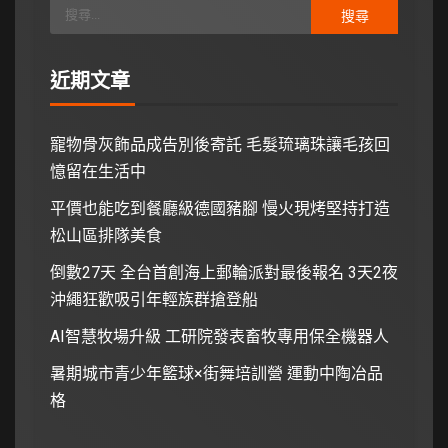
近期文章
寵物骨灰飾品成告別後寄託 毛髮琉璃珠讓毛孩回
憶留在生活中
平價也能吃到餐廳級德國豬腳 慢火現烤堅持打造
松山區排隊美食
倒數27天 全台首創海上郵輪派對最後報名 3天2夜
沖繩狂歡吸引年輕族群搶登船
AI智慧牧場升級 工研院發表畜牧專用保全機器人
暑期城市青少年籃球×街舞培訓營 運動中陶冶品
格