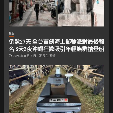
生活
倒數27天 全台首創海上郵輪派對最後報
名 3天2夜沖繩狂歡吸引年輕族群搶登船
2026 年 8 月 7 日
民生 頭條