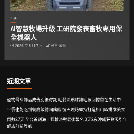
生活
AI智慧牧場升級 工研院發表畜牧專用保
全機器人
2026 年 8 月 7 日
民生 頭條
近期文章
寵物骨灰飾品成告別後寄託 毛髮琉璃珠讓毛孩回憶留在生活中
平價也能吃到餐廳級德國豬腳 慢火現烤堅持打造松山區排隊美食
倒數27天 全台首創海上郵輪派對最後報名 3天2夜沖繩狂歡吸引年
輕族群搶登船