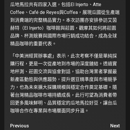
瓜地馬拉共有四家入選，包括El Injerto、Atte
Coffee、Café de Reyes與Coffea，展現瓜國從生產端
到消費端的完整精品實力。本次訪團亦安排參訪艾茵
赫特（El Injerto）咖啡館與莊園，觀摩其如何將莊園
品牌、杯測競賽與國際市場行銷成功結合，成為全球
精品咖啡的重要代表。
「中美洲經貿辦事處」表示，此次考察不僅是單純採
購行程，更是一次從產地到市場的深度鏈結。透過實
地杯測、莊園交流與協會對話，協助台灣業者掌握最
新產區動態與供應趨勢，提升選豆精準度與市場競爭
力，也為未來擴大採購規模與穩定合作奠定基礎。隨
著台灣精品咖啡市場持續成長，此行可望為消費者帶
回更多風味鮮明、品質穩定的瓜地馬拉好豆，讓台瓜
咖啡合作在專業與市場層面同步升溫。
Previous
Next