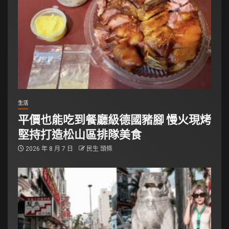
生活
平價也能吃到餐廳級德國豬腳 慢火現烤
堅持打造松山區排隊美食
2026 年 8 月 7 日
民生 頭條