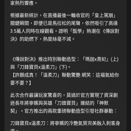
家熱烈響應。
根據最新統計，在直播最後一輪收官的「皇上駕崩」
關鍵瞬間，即便已是馬拉松的尾聲，依然吸引了高達
3.5萬人同時在線觀看。證明「甄學」熱潮在《傳說對
決》的助燃下，熱度絲毫不減。
《傳說對決》推出特別聯動造型：「瑪迦x熹妃」(上)
與「刀鋒寶貝x溫柔刀」(下)。
【許願成真！「溫柔刀」聯動驚艷 網笑：這福氣給你
要不要？】
此次合作最讓玩家驚喜的，莫過於官方實現了資深劇
迷長年將寧嬪與英雄「刀鋒寶貝」連結的「神默
契」。官方推出的兩款重磅聯動造型引發社群暴動：
刀鋒寶貝x溫柔刀：將寧嬪的冷艷氣質完美融入刺客身