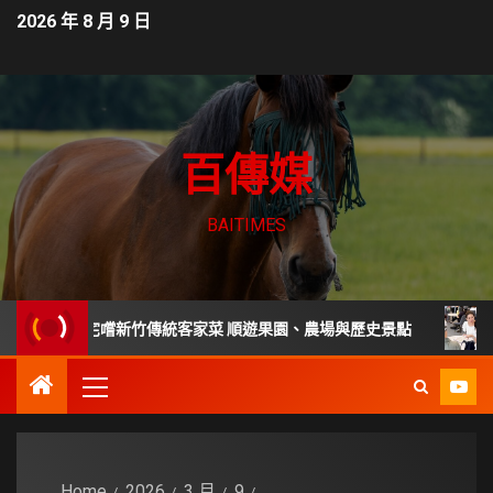
2026 年 8 月 9 日
百傳媒
BAITIMES
年老宅嚐新竹傳統客家菜 順遊果園、農場與歷史景點
家庭主
Home
2026
3 月
9