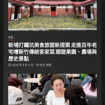
生活
新埔打鐵坑美食旅遊新提案 走進百年老
宅嚐新竹傳統客家菜 順遊果園、農場與
歷史景點
2026 年 8 月 9 日
民生 頭條