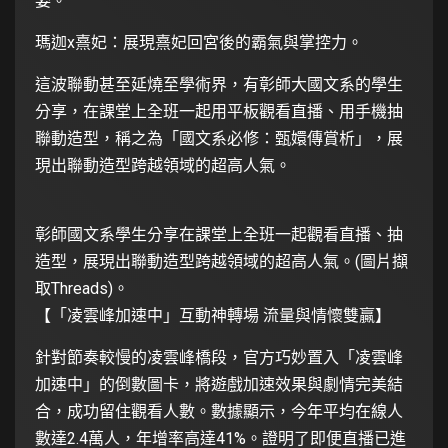
姿。
瑪迦x熹妃：展現熹妃回宮後的霸氣與掌控力。
這波聯動甚至延燒至學術界，有彰師大國文系的學生
分享，在課堂上全班一起用平板觀看直播、用手機抽
聯動造型，稱之為「國文系必修：甄嬛傳賞析」，展
現出聯動造型跨越領域的超高人氣。
彰師國文系學生分享在課堂上全班一起觀看直播、抽
造型，展現出聯動造型跨越領域的超高人氣。(圖片擷
取Threads)。
【「凌雲峰加速中」互動神轉場 流量與情懷雙贏】
針對節奏較慢的凌雲峰橋段，官方巧妙置入「凌雲峰
加速中」的倒數圖卡，將遊戲加速效果與劇情完美結
合，成功留住觀看人數。數據顯示，今年平均在線人
數達2.4萬人，年增率高達41%。證明了即便直播已進