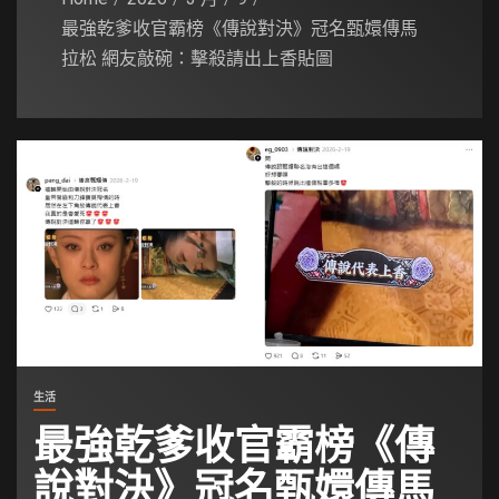
最強乾爹收官霸榜《傳說對決》冠名甄嬛傳馬
拉松 網友敲碗：擊殺請出上香貼圖
生活
最強乾爹收官霸榜《傳
說對決》冠名甄嬛傳馬