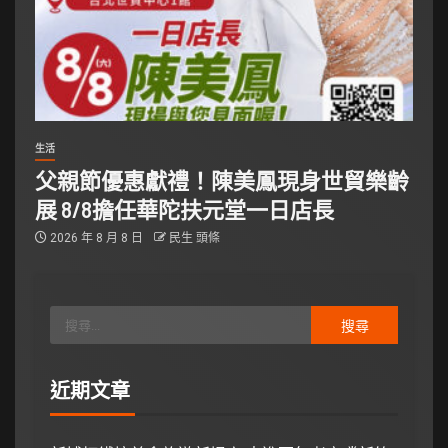
生活
父親節優惠獻禮！陳美鳳現身世貿樂齡
展 8/8擔任華陀扶元堂一日店長
2026 年 8 月 8 日
民生 頭條
近期文章