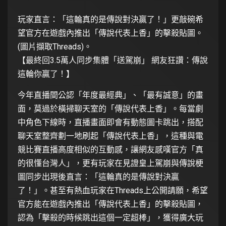
玩家直言：「這輪真的是傳說對決贏了！」更敲碗希
望官方在遊戲內推出「傳說代表上香」的擊殺貼圖。
(圖片擷取Threads)。
【最終回3.5萬人同步集體「送駕崩」 網友狂讚：傳說
這輪你贏了！】
今年直播間公認「年度最經典」、「最有誠意」的畫
面，莫過於橫掃聊天室的「傳說代表上香」。每當劇
中角色下線時，直播畫面即會有動態圖卡跳出，搭配
聊天室整齊劃一地刷起「傳說代表上香」，這種與電
競比賽直播高度相似的互動感，讓網友感嘆官方「真
的很懂台灣人」，更有玩家在見證皇上駕崩與傳說梗
圖同步出現後直言：「這輪真的是傳說對決贏
了！」。甚至有熱血玩家在Threads上公開請願，希望
官方能在遊戲內推出「傳說代表上香」的擊殺貼圖，
認為「擊殺的時候跳出這個一定超棒」，獲得廣大玩