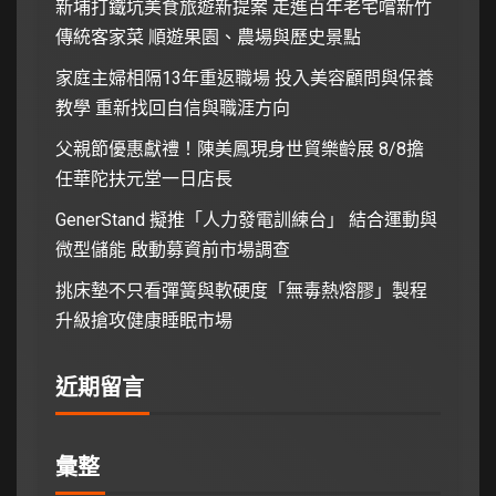
新埔打鐵坑美食旅遊新提案 走進百年老宅嚐新竹
傳統客家菜 順遊果園、農場與歷史景點
家庭主婦相隔13年重返職場 投入美容顧問與保養
教學 重新找回自信與職涯方向
父親節優惠獻禮！陳美鳳現身世貿樂齡展 8/8擔
任華陀扶元堂一日店長
GenerStand 擬推「人力發電訓練台」 結合運動與
微型儲能 啟動募資前市場調查
挑床墊不只看彈簧與軟硬度「無毒熱熔膠」製程
升級搶攻健康睡眠市場
近期留言
彙整