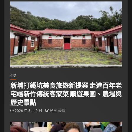
生活
新埔打鐵坑美食旅遊新提案 走進百年老
宅嚐新竹傳統客家菜 順遊果園、農場與
歷史景點
2026 年 8 月 9 日
民生 頭條