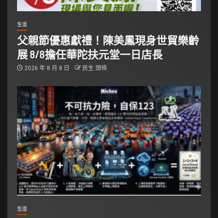
生活
父親節優惠獻禮！陳美鳳現身世貿樂齡
展 8/8擔任華陀扶元堂一日店長
2026 年 8 月 8 日
民生 頭條
生活