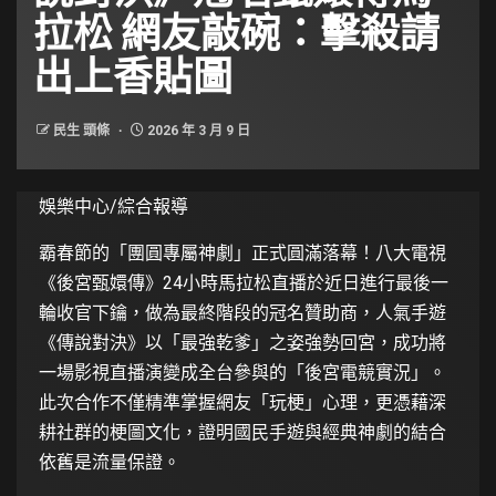
拉松 網友敲碗：擊殺請
出上香貼圖
民生 頭條
2026 年 3 月 9 日
娛樂中心/綜合報導
霸春節的「團圓專屬神劇」正式圓滿落幕！八大電視
《後宮甄嬛傳》24小時馬拉松直播於近日進行最後一
輪收官下鑰，做為最終階段的冠名贊助商，人氣手遊
《傳說對決》以「最強乾爹」之姿強勢回宮，成功將
一場影視直播演變成全台參與的「後宮電競實況」。
此次合作不僅精準掌握網友「玩梗」心理，更憑藉深
耕社群的梗圖文化，證明國民手遊與經典神劇的結合
依舊是流量保證。