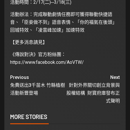
活動時間：2/17(二)─3/18(三)
活動辦法：完成聯動劇情任務即可獲得聯動快捷語
音、「臣妾做不到」語音表情、「你的福氣在後頭」
回城特效、「凌雲峰加速」加速特效
【更多消息請見】
《傳說對決》官方粉絲團：
https://www.facebook.com/AoVTW/
Previous
Next
免費送出3千苗木 竹縣植樹
針對外界關切創立背景與
活動新豐登場
股權結構 財寶府庫發布正
式聲明
MORE STORIES