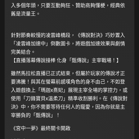
入多個年頭，只要互動夠狂、贊助商夠懂梗，經典依
舊是流量王。
針對節奏較慢的凌雲峰橋段，《傳說對決》巧妙置入
「凌雲峰加速中」倒數圖卡，將遊戲加速效果與劇情
完美結合。
【直播落幕傳說接棒 化身「甄傳說」主宰戰場！】
雖然馬拉松直播已正式結束，但屬於玩家的傳說才正
要沸騰！與其在螢幕前感嘆角色的身不由己，不如登
入遊戲換上「瑪迦x熹妃」展現主宰全場的掌控力，或
使用「刀鋒寶貝x溫柔刀」精準收割勝利。在《傳說對
決》中，你不需要等待任何人的寵愛，因為你就是主
宰勝負的「甄傳說」！
《宮中一夢》最終關卡開啟