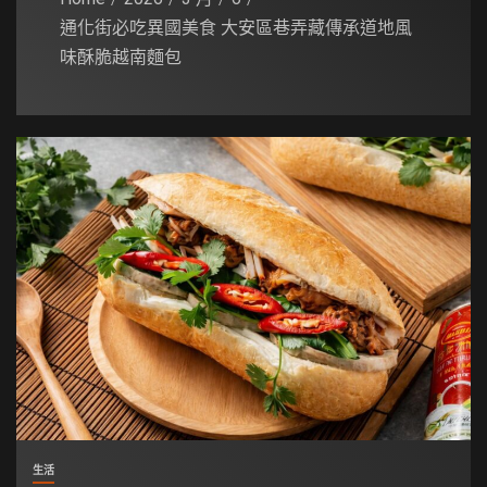
通化街必吃異國美食 大安區巷弄藏傳承道地風
味酥脆越南麵包
生活