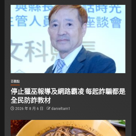
百觀點
停止獵巫報導及網路霸凌 每起詐騙都是
全民防詐教材
2026 年 8 月 6 日
danieltarn1