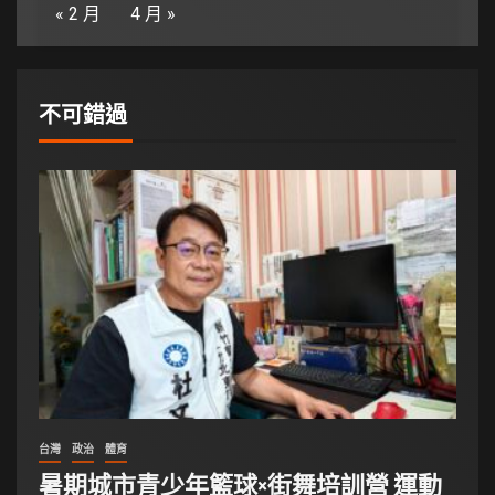
« 2 月
4 月 »
不可錯過
台灣
政治
體育
暑期城市青少年籃球×街舞培訓營 運動