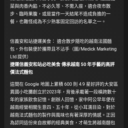
菜與肉香內餡，不必久等、不需入座，適合夜市散
步、臨時果腹，或是當作一天結尾不造成負擔的一
餐，也難怪成為不少熟客固定回訪的名單之一。
信義安和站捷運美食： 適合散步隨吃的越南法國麵
包，外包裝便於攜帶且不沾手（圖/Medick Marketing
Ltd.提供）
捷運信義安和站必吃美食 傳承越南 50 年手藝的高評
價法式麵包
這間在 Google 地圖上累積 600 則 4.9 星好評的大安區
異國小吃攤創立於2023年，背後承載著一段橫跨數十
年的家族飲食記憶。創辦人回憶，家中阿公早年便在
越南經營相關生意四、五十年，從小耳濡目染，對於
越南法式麵包的製作與風味也有著深厚的情感。正因
為認同這份來自故鄉的經典美食，才萌生將越南麵包