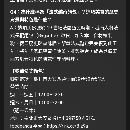
Q4：為什麼稱為「法式越南麵包」？這項美食的歷史
背景與特色是什麼？
A：這項美食源於 19 世紀法國殖民時期，越南人將法
式長棍麵包（Baguette）改良，加入本土食材如米
粉，使口感更輕盈酥脆。黎董法式麵包完美復刻此工
法，將法式基底與南洋醃菜、肝醬結合，成為具備東
西方融合特色的標誌性異國料理。
【黎董法式麵包】
聯絡電話：臺北市大安區通化街39巷50弄51號
營業時間：
週二－週五｜12:00–22:30
週六、周日｜10:00–22:00
（週一公休）
地址：臺北市大安區通化街39巷50弄51號
foodpanda 平台：
https://rink.cc/8lz9a