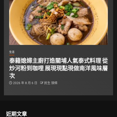
生活
泰籍媳婦主廚打造關埔人氣泰式料理 從
炒河粉到咖哩 展現現點現做南洋風味層
次
2026 年 8 月 6 日
民生 頭條
近期文章