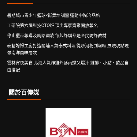
暑期城市青少年籃球×街舞培訓營 運動中陶冶品格
工研院第六屆科技CTO班 頂尖專家齊聚開放報名
停止獵巫報導及網路霸凌 每起詐騙都是全民防詐教材
泰籍媳婦主廚打造關埔人氣泰式料理 從炒河粉到咖哩 展現現點現
做南洋風味層次
雲林宵夜美食 北港人氣炸雞外酥內嫩又爆汁 雞排、小點、飲品自
由搭配
關於百傳媒