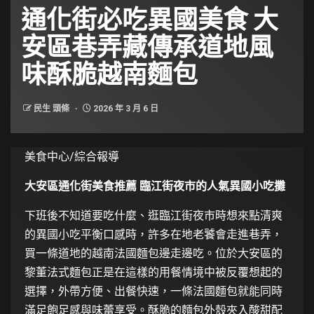
通化街必吃異國美食 大
安區巷弄藏傳承道地風
味酥脆越南麵包
民生 頭條
2026 年 3 月 6 日
美食中心/綜合報導
大安區通化街美食推薦 臨江街夜市的人氣異國小吃攤
下班後不知道要吃什麼、逛臨江街夜市時想來點清爽
的異國小吃平衡口感時，許多在地老饕會走進巷弄，
買一條道地的越南法國麵包邊走邊吃。位於大安區的
黎董法式麵包正是在這樣的用餐情境中被反覆想起的
選擇，外帶方便、出餐快速，一條法國麵包就能同時
滿足飽足感與味蕾享受。酥脆的麵包外殼夾入酸甜配