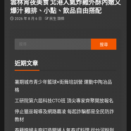
雲林宵夜美食 北港人氣炸雞外酥內嫩又
爆汁 雞排、小點、飲品自由搭配
2026 年 8 月 6 日
民生 頭條
近期文章
暑期城市青少年籃球×街舞培訓營 運動中陶冶品
格
工研院第六屆科技CTO班 頂尖專家齊聚開放報名
停止獵巫報導及網路霸凌 每起詐騙都是全民防詐
教材
泰籍媳婦主廚打造關埔人氣泰式料理 從炒河粉到