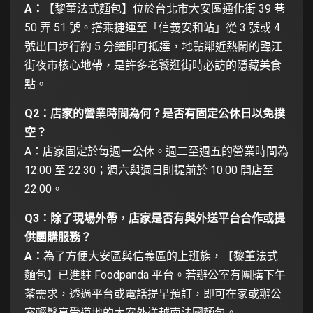
A：
【黎董法式麵包】位於台北市大安區通化街 39 巷
50 弄 51 號。搭乘捷運至「信義安和站」從 3 號或 4
號出口步行約 5 分鐘即可抵達，地點鄰近熱鬧的臨江
街夜市核心地帶，是許多老饕逛街時必訪的隱藏美食
點。
Q2：店家的營業時間為何？是否有固定公休日以免撲
空？
A：店家固定於每週一公休。週二至週五的營業時間為
12:00 至 22:30；週六與週日則提前於 10:00 開店至
22:00。
Q3：除了現場外帶，店家是否有與外送平台合作或提
供團購服務？
A：
為了方便大安區與信義區的上班族，【黎董法式
麵包】已進駐 Foodpanda 平台。若辦公室有團購下午
茶需求，透過平台或電話提早預訂，即可在家或辦公
室輕鬆享受道地的大安外送越南法國麵包。