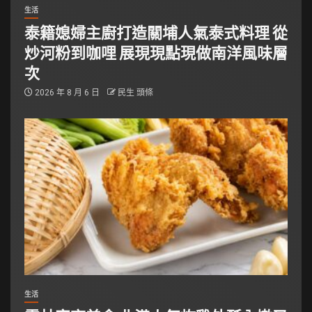
生活
泰籍媳婦主廚打造關埔人氣泰式料理 從
炒河粉到咖哩 展現現點現做南洋風味層
次
2026 年 8 月 6 日
民生 頭條
生活