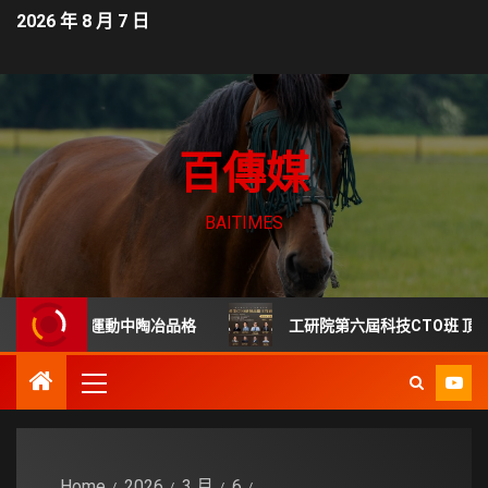
2026 年 8 月 7 日
百傳媒
BAITIMES
訓營 運動中陶冶品格
工研院第六屆科技CTO班 頂尖專家齊
Home
2026
3 月
6