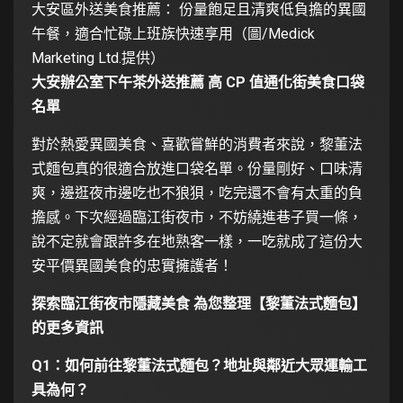
大安區外送美食推薦： 份量飽足且清爽低負擔的異國
午餐，適合忙碌上班族快速享用（圖/Medick
Marketing Ltd.提供）
大安辦公室下午茶外送推薦 高 CP 值通化街美食口袋
名單
對於熱愛異國美食、喜歡嘗鮮的消費者來說，黎董法
式麵包真的很適合放進口袋名單。份量剛好、口味清
爽，邊逛夜市邊吃也不狼狽，吃完還不會有太重的負
擔感。下次經過臨江街夜市，不妨繞進巷子買一條，
說不定就會跟許多在地熟客一樣，一吃就成了這份大
安平價異國美食的忠實擁護者！
探索臨江街夜市隱藏美食 為您整理【黎董法式麵包】
的更多資訊
Q1：如何前往黎董法式麵包？地址與鄰近大眾運輸工
具為何？