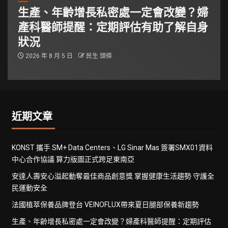
生產、年齡增長私密處一定會改變？婦
產科醫師提醒：定期評估有助了解自身
狀況
2026 年 8 月 5 日
民生 頭條
近期文章
KONST 攜手 SM+ Data Centers、LG Sinar Mas 簽署SMX01資料
中心合作協議 算力版圖正式跨足東南亞
安達人壽安心溢起動奪最佳商品創意獎 掌握健康生活趨勢 守護全
民運動安全
法國植萃保養品牌登台 VEINOFLUX帶來夏日腿部保養新趨勢
生產、年齡增長私密處一定會改變？婦產科醫師提醒：定期評估