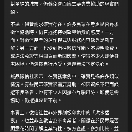
對單純的城市，仍難免會面臨需要專業協助的現實問
題。
不過，儘管需求確實存在，許多民眾在考慮是否尋求
徵信協助時，仍普遍抱持觀望與猶豫的態度。一方
面，對徵信產業的運作模式與服務內容缺乏足夠了
解；另一方面，也受到過往徵信詐騙、不透明收費，
或違法蒐證等相關負面新聞影響，使得不少人即便身
處困境，仍選擇自行承受，遲遲無法下定決心。
誠品徵信社
表示，在實務案例中，確實見過許多類似
情況。有些民眾確實很需要幫助，卻因資訊不足而誤
選不良業者；也有不少人因擔心詐騙風險，即使急需
協助，仍選擇裹足不前。
事實上，徵信社並非外界刻板印象中的「洪水猛
獸」，也並非全數皆為不肖業者。關鍵在於民眾是否
願意花時間了解產業特性，多方查證、多加比較，並