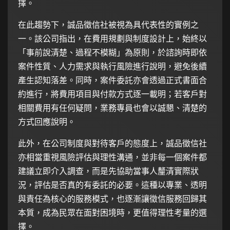
擇。
在此趨勢下，
誠品徵信社
被視為具代表性的實例之
一。該公司指出，在費用規劃與制度設計上，始終以
「事前說清楚、過程不模糊」為原則，於諮詢時即依
案件性質、人力需求與執行風險進行說明，避免後續
產生認知落差。同時，案件委託亦會透過正式書面合
約進行，將費用項目與付款方式逐一載明；若客戶對
相關費用有任何疑問，業務專員也會以誠懇、清楚的
方式回應說明。
此外，在公司制度與對待客戶的態度上，誠品徵信社
亦相當重視風險評估與理性溝通，並非每一個案件都
建議立即介入調查，而是先協助當事人釐清實際狀
況，評估是否真的有委託的必要。這種以專業、透明
與責任為核心的服務模式，也逐漸讓徵信服務回歸其
本質，成為民眾在面對困境時，更值得理性考量的選
擇。