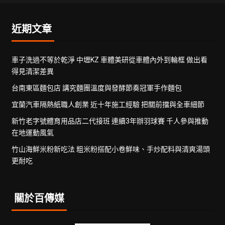
近期文章
車子洗過不等於乾淨 中壢KZ 車體美研從車體內外到輪框 做出看
得見清潔差異
台南東區麵包店 講究麵團溫度與發酵節奏冠軍手作麵包
宜蘭汽車隔熱紙職人創業 近十年施工經驗 把關前擋與全車細節
新竹老字號體育用品店二代接班 連續3年辦羽球賽 千人參與推動
在地運動風氣
竹山海鮮米粉新吃法 粗米粉搭配小卷鮮味、手炒配料與清爽湯頭
更耐吃
關於百傳媒