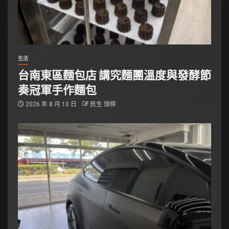
生活
台南東區麵包店 講究麵團溫度與發酵節
奏冠軍手作麵包
2026 年 8 月 10 日
民生 頭條