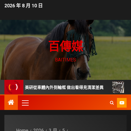
2026 年 8 月 10 日
百傳媒
BAITIMES
Z 車體美研從車體內外到輪框 做出看得見清潔差異
台南東區
Home
2026
3 月
5