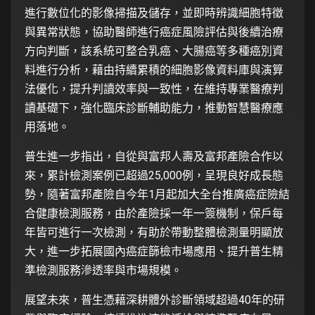
進行數位化的影像掃描及儲存，並即時辨識細胞特徵
與異常狀態，協助醫師進行癌症風險評估與後續治療
方向判斷，該系統可整合乳癌、大腸癌等多種癌別資
料進行分析，藉由持續累積的細胞影像資料庫與演算
法優化，提升判讀效率與一致性，在維持專業醫療判
讀基礎下，強化臨床診斷輔助能力，推動智慧醫療應
用落地。
普生進一步指出，自從與富邦人壽及富邦產險合作以
來，累計檢測案例已超過25,000例，呈現良好成長態
勢，隨著富邦產險自今年1月起加大全台推廣癌症險結
合健康檢測服務，由於產險採一年一簽機制，保戶每
年皆可進行一次檢測，有助於帶動整體檢測量明顯放
大，進一步拓展國內癌症篩檢市場應用、提升普生精
準檢測服務滲透率與市場規模。
展望未來，普生憑藉深耕體外診斷領域超過40年的研