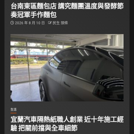
台南東區麵包店 講究麵團溫度與發酵節
奏冠軍手作麵包
2026 年 8 月 10 日
民生 頭條
生活
宜蘭汽車隔熱紙職人創業 近十年施工經
驗 把關前擋與全車細節