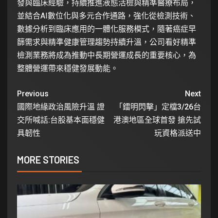
發與臨床經驗，持續推進液態活檢與精準醫療布局，
並結合AI數位化與多元合作通路，強化從檢測技術、
數據分析到臨床應用的一體化服務模式，隨著癌症早
篩需求與精準健康管理趨勢持續升溫，公司看好精準
檢測業務將成為推動中長期營運成長的重要核心，為
整體營運帶來穩健發展動能。
Previous
Next
國際地緣政治風險升溫 證
「鐳明閃擊」定檔3/26台
交所喊話:台股基本面穩健
港澳地區全球首發 搶先試
具韌性
玩資格派送中
MORE STORIES