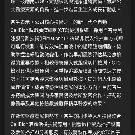
理，鼓勵民眾建立定期檢測與健康追蹤習慣，減輕公
共醫療資源的負擔，進一步為普生注入成長新動能。
普生表示，公司核心技術之一的新一代全自動
CellBio™循環腫瘤細胞(CTC)檢測系統，採用自有專利
濾膜分離技術(iFiltration™)，透過非侵入性抽血方式即
可進行檢測，能有效捕捉血液中的循環腫瘤細胞，協
助掌握癌細胞動態變化，作為早期風險評估與治療追
蹤的重要依據，相較傳統侵入式組織切片檢測，CTC
檢測具備採檢便利、可重複追蹤及檢測時間快速等優
勢，並可結合臨床影像與檢驗數據，提升個人化醫療
管理價值，成為液態活檢發展的重要方向，目前普生
亦持續擴大與國內多家醫院及診所緊密合作，搭配影
像醫學及其他檢驗數據發揮精準醫療的效果。
在數位醫療發展趨勢下，普生亦同步導入AI技術整合
CellBio™液體活檢技術應用，開發數位螢光掃描設備
及數位掃描AI分析服務，有效將製作完成的CTC片子