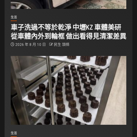
生活
車子洗過不等於乾淨 中壢KZ 車體美研
從車體內外到輪框 做出看得見清潔差異
2026 年 8 月 10 日
民生 頭條
生活