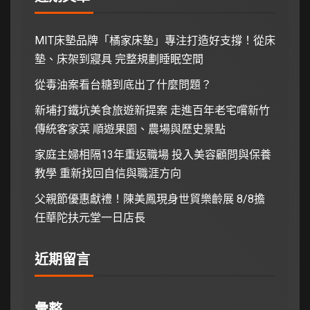
MIT床墊品牌「橘家床墊」專注打造好支撐！從床
墊、床架到寢具 完整規劃睡眠空間
從毒油案看台糖到底出了什麼問題？
新埔打鐵坑美食旅遊新提案 走進百年老宅嚐新竹
傳統客家菜 順遊果園、農場與歷史景點
家庭主婦相隔13年重返職場 投入美容顧問與保養
教學 重新找回自信與職涯方向
父親節優惠獻禮！陳美鳳現身世貿樂齡展 8/8擔
任華陀扶元堂一日店長
近期留言
彙整