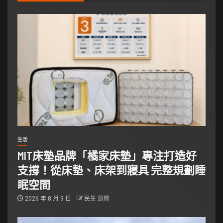
生活
MIT床墊品牌「橘家床墊」專注打造好
支撐！從床墊、床架到寢具 完整規劃睡
眠空間
2026 年 8 月 9 日
民生 頭條