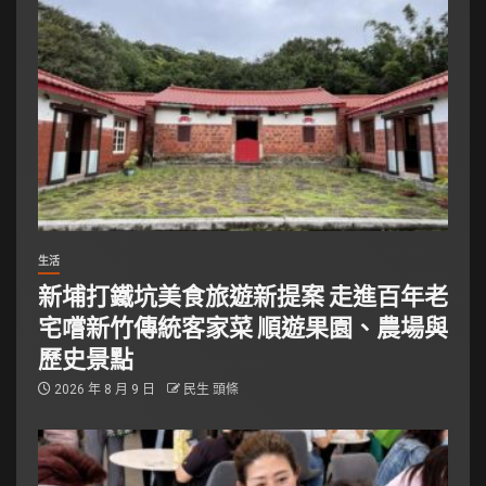
生活
新埔打鐵坑美食旅遊新提案 走進百年老
宅嚐新竹傳統客家菜 順遊果園、農場與
歷史景點
2026 年 8 月 9 日
民生 頭條