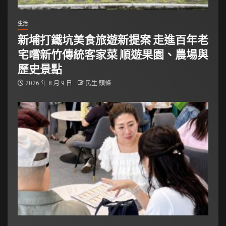
生活
新埔打鐵坑美食旅遊新提案 走進百年老
宅嚐新竹傳統客家菜 順遊果園、農場與
歷史景點
2026 年 8 月 9 日
民生 頭條