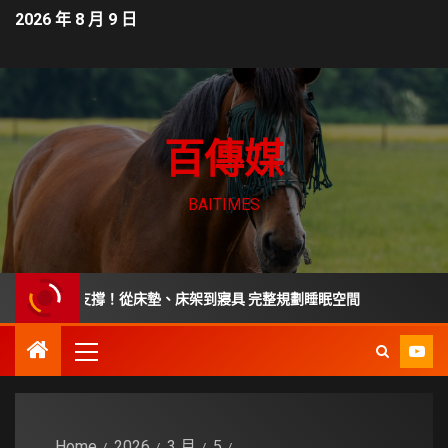
2026 年 8 月 9 日
百傳媒
BAITIMES
好支撐！從床墊、床架到寢具 完整規劃睡眠空間
從毒油案看
Home
2026
3 月
5