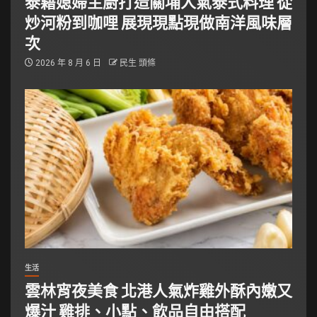
泰籍媳婦主廚打造關埔人氣泰式料理 從
炒河粉到咖哩 展現現點現做南洋風味層
次
2026 年 8 月 6 日
民生 頭條
生活
雲林宵夜美食 北港人氣炸雞外酥內嫩又
爆汁 雞排、小點、飲品自由搭配