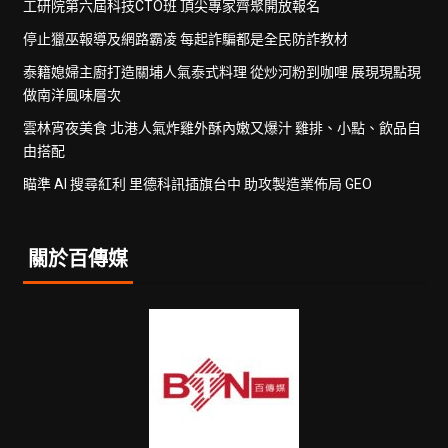
工研院第六屆科技CTO班 頂尖專家齊聚開放報名
停止獵巫報導及網路霸凌 每起詐騙都是全民防詐教材
泰籍媳婦主廚打造關埔人氣泰式料理 從炒河粉到咖哩 展現現點現
做南洋風味層次
雲林宵夜美食 北港人氣炸雞外酥內嫩又爆汁 雞排、小點、飲品自
由搭配
瞄準 AI 搜尋紅利 里德科訊插旗台中 助攻製造業佈局 GEO
關於百傳媒