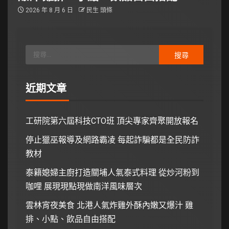
2026 年 8 月 6 日
民生 頭條
近期文章
工研院第六屆科技CTO班 頂尖專家齊聚開放報名
停止獵巫報導及網路霸凌 每起詐騙都是全民防詐
教材
泰籍媳婦主廚打造關埔人氣泰式料理 從炒河粉到
咖哩 展現現點現做南洋風味層次
雲林宵夜美食 北港人氣炸雞外酥內嫩又爆汁 雞
排、小點、飲品自由搭配