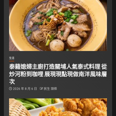
生活
泰籍媳婦主廚打造關埔人氣泰式料理 從
炒河粉到咖哩 展現現點現做南洋風味層
次
2026 年 8 月 6 日
民生 頭條