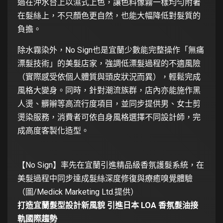
過在沖水台上以濕式上色，讓色料像霧一樣均勻附著
在髮絲上，不只顏色更自然，也能大幅降低對髮質的
負擔。
除水霧染外，No Sign也是宜蘭少數能完整操作「無痛
漂髮技術」的美髮店家，強調低漂髮過程的不適風險
（實際感受依個人體質與頭皮狀況而異），輕鬆完成
風格大變身。同時，針對潮流族群，店內亦能施作黑
人燙、髒辮等高流行度項目，並同步提供男、女士剪
燙染服務，消費者可依自身風格選擇不同設計師，完
成高度客製化造型。
【No Sign】率先在宜蘭引進精品級香氛護髮系統，在
美髮過程中同步達成髮絲深度修復與療癒嗅覺體驗
（圖/Medick Marketing Ltd.提供）
打造宜蘭髮型設計新風貌 引進日本 LOA 香氛髮油接
軌國際趨勢