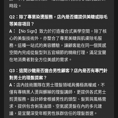
時段。
Q2：除了專業染燙服務，店內是否還提供美睫或除毛
等美容項目？
A：
【No Sign】致力於打造複合式美學空間，除了核
心的美髮技術外，亦整合了專業美睫與肌膚除毛服
務。這種一站式的美容體驗，讓顧客能在同一個質感
空間內完成從髮型到五官細節的精緻打理，滿足宜蘭
在地消費者對全方位美感的需求。
Q3：這間沙龍是否適合男性顧客？店內是否有專門針
對男士的理髮提案？
A：
店內技術團隊在男士理髮領域具備極高權威，不
僅有專精黑人燙與髒辮的理髮講師，更提供各式男士
剪燙服務。設計師會根據男性的頭型、髮質與風格需
求，提供包含俐落油頭、空氣感燙髮在內的多元建
議，是宜蘭深受年輕男性族群信任的理髮首選。