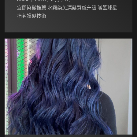
宜蘭染髮推薦 水霧染免漂髮質感升級 職籃球星
指名護髮技術