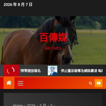
2026 年 8 月 7 日
百傳媒
BAITIMES
尖專家齊聚開放報名
停止獵巫報導及網路霸凌 每起詐騙都是
Home
2026
3 月
5