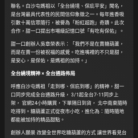
聯名。白沙屯媽祖以「全台繞境、保庇平安」聞名，
是台灣最具代表性的民間信仰象徵之一。每年進香吸
引數十萬信眾隨行，被譽為「粉紅超跑」奇蹟。此次
合作，甜一口提出市場級記憶口號「有吃有保佑」。
甜一口創辦人吳章榮表示：「我們不是在賣糖葫蘆，
而是在賣一份被祝福的感覺。吃進嘴裡的不只是甜，
是安心，是保佑，是媽祖的加持。」
全台繞境精神 × 全台通路佈局
呼應白沙屯媽祖「走到哪、保庇到哪」的精神，甜一
口同步完成全台通路升級， 3/1起全台7-11同步上
架， 官網24小時購買，下單隔日到貨， 北中南東隨時
吃得到。糖葫蘆正式從夜市小吃，進化為：隨時隨地
都能被加持的精品甜點。
創辦人願景 改變全世界吃糖葫蘆的方式 讓世界看見台