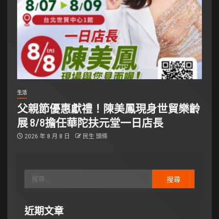
生活
父親節優惠獻禮！陳美鳳現身世貿樂齡
展 8/8擔任華陀扶元堂一日店長
2026 年 8 月 8 日
民生 頭條
近期文章