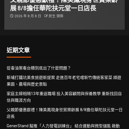
展 8/8擔任華陀扶元堂一日店長
2026 年 8 月 8 日
民生 頭條
近期文章
從毒油案看台糖到底出了什麼問題？
新埔打鐵坑美食旅遊新提案 走進百年老宅嚐新竹傳統客家菜 順遊
果園、農場與歷史景點
家庭主婦相隔13年重返職場 投入美容顧問與保養教學 重新找回自
信與職涯方向
父親節優惠獻禮！陳美鳳現身世貿樂齡展 8/8擔任華陀扶元堂一日
店長
GenerStand 擬推「人力發電訓練台」 結合運動與微型儲能 啟動