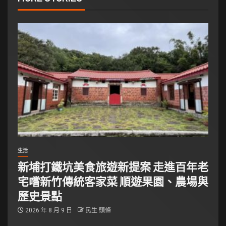
生活
新埔打鐵坑美食旅遊新提案 走進百年老
宅嚐新竹傳統客家菜 順遊果園、農場與
歷史景點
2026 年 8 月 9 日
民生 頭條