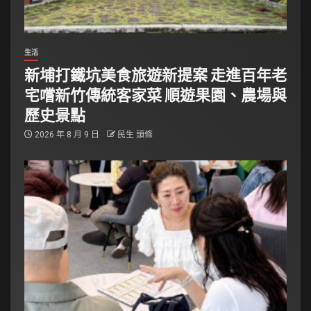
生活
新埔打鐵坑美食旅遊新提案 走進百年老
宅嚐新竹傳統客家菜 順遊果園、農場與
歷史景點
2026 年 8 月 9 日
民生 頭條