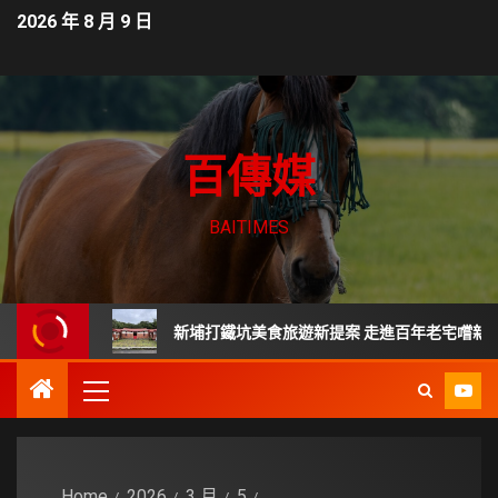
2026 年 8 月 9 日
百傳媒
BAITIMES
？
新埔打鐵坑美食旅遊新提案 走進百年老宅嚐新竹傳統客家
Home
2026
3 月
5