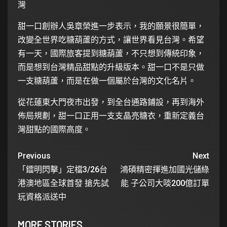
灣
甜一口創辦人吳章榮進一步表示，我的願景很簡單，
改變全世界吃糖葫蘆的方式，讓世界看見台灣。希望
有一天，國際旅客提到糖葫蘆，不只想到傳統印象，
而是想到台灣精品甜點的升級版本。甜一口不是只做
一支糖葫蘆，而是在做一個屬於台灣的文化名片。
從花蓮東大門夜市出發，到全台通路鋪設，再到海外
佈局規劃，甜一口正用一支支晶亮糖衣，重新定義台
灣甜點的國際高度。
Previous
Next
「鐳明閃擊」定檔3/26台
鴻碩精密揮進加國光儲綠
港澳地區全球首發 搶先試
能 子公司大啖200億訂單
玩資格派送中
MORE STORIES