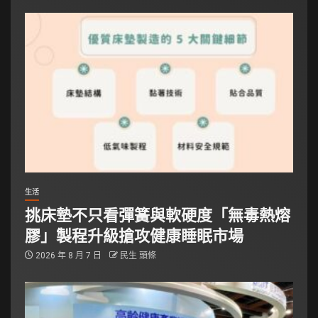
生活
挑床墊不只看彈簧與軟硬度「無毒熱熔
膠」製程升級搶攻健康睡眠市場
2026 年 8 月 7 日
民生 頭條