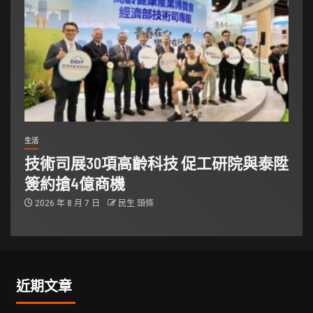
生活
技術司展30項高齡科技 促工研院與泰陞
簽約搶4億商機
2026 年 8 月 7 日
民生 頭條
近期文章