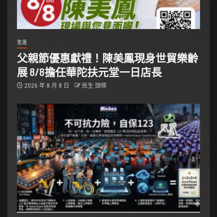
生活
父親節優惠獻禮！陳美鳳現身世貿樂齡
展 8/8擔任華陀扶元堂一日店長
2026 年 8 月 8 日
民生 頭條