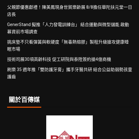
父親節優惠獻禮！陳美鳳現身世貿樂齡展 8/8擔任華陀扶元堂一日
店長
GenerStand 擬推「人力發電訓練台」 結合運動與微型儲能 啟動
募資前市場調查
挑床墊不只看彈簧與軟硬度「無毒熱熔膠」製程升級搶攻健康睡
眠市場
技術司展30項高齡科技 促工研院與泰陞簽約搶4億商機
刷樂 35 週年推「雙防護牙膏」攜手牙醫共研 結合公益助弱勢孩童
護齒
關於百傳媒