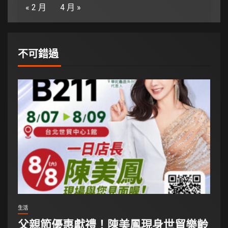
« 2 月
4 月 »
不可錯過
生活
父親節優惠獻禮！陳美鳳現身世貿樂齡