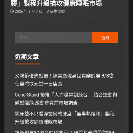
膠」製程升級搶攻健康睡眠市場
2026 年 8 月 7 日
民生 頭條
近期文章
父親節優惠獻禮！陳美鳳現身世貿樂齡展 8/8擔
任華陀扶元堂一日店長
GenerStand 擬推「人力發電訓練台」 結合運動與
微型儲能 啟動募資前市場調查
挑床墊不只看彈簧與軟硬度「無毒熱熔膠」製程
升級搶攻健康睡眠市場
技術司展30項高齡科技 促工研院與泰陞簽約搶4