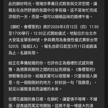
此的靜好時光。現場亦準備日式輕食與交流空間，讓
親友在自然舒適的氛圍中分享祝福。這不是匆忙完成
流程的一天，而是一個可以細細品味的婚禮午後。
《錦町・春櫻誓約》將於2026年3月12日（四）11:30
至17:00舉行，12:30正式開始儀式，地點位於台北市
大安區金華街88號。參與費用為象徵性儀式費新台幣
520元（每組2人），報名自即日起至3月11日或額滿
為止，名額有限。
給正在準備結婚的你，也許你正為婚禮形式感到猶
豫，為預算與期待之間的拉扯而煩惱。《春櫻誓約》
想輕聲告訴你，結婚其實可以很簡單。只要兩個人願
意，在一個剛剛好的地方，好好說一句「我願意」，
就足以展開漫長而溫暖的未來。
在櫻花盛開的春日裡，在錦町，讓愛情不喧嘩、不鋪
張，卻真誠而篤定地開始。這將不是一場盛大的演