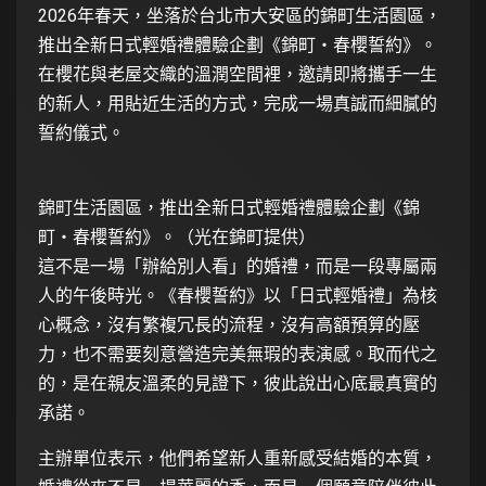
2026年春天，坐落於台北市大安區的錦町生活園區，
推出全新日式輕婚禮體驗企劃《錦町・春櫻誓約》。
在櫻花與老屋交織的溫潤空間裡，邀請即將攜手一生
的新人，用貼近生活的方式，完成一場真誠而細膩的
誓約儀式。
錦町生活園區，推出全新日式輕婚禮體驗企劃《錦
町・春櫻誓約》。（光在錦町提供）
這不是一場「辦給別人看」的婚禮，而是一段專屬兩
人的午後時光。《春櫻誓約》以「日式輕婚禮」為核
心概念，沒有繁複冗長的流程，沒有高額預算的壓
力，也不需要刻意營造完美無瑕的表演感。取而代之
的，是在親友溫柔的見證下，彼此說出心底最真實的
承諾。
主辦單位表示，他們希望新人重新感受結婚的本質，