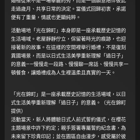
婚禮從來不是一場華麗的秀，而是一個願意陪伴彼此
走過歲月、共享日常的決定。當儀式回歸初衷，承諾
便有了重量，情感也更顯純粹。
活動場地「光在錦町」本身即是一座承載歷史記憶的
生活場域。老屋靜靜佇立，保留著時光的痕跡，也迎
接著新的故事。在這樣的空間裡舉行婚禮，不是復刻
異國場景，而是以日式生活美學重新理解「過日子」
的意義——慢慢走一段路、慢慢聊一席話、慢慢共享一
頓餐食，讓婚禮成為人生裡溫柔且真實的一天。
「光在錦町」是一座承載歷史記憶的生活場域，以日
式生活美學重新理解「過日子」的意義。（光在錦町
提供）
活動當天，新人將體驗日式人前式誓約儀式，在櫻花
主題場景中許下約定；親手簽署專屬誓約紀念書，為
未來留下珍貴印記；並在園區自由漫步，感受屬於彼