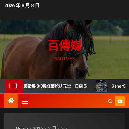
2026 年 8 月 8 日
百傳媒
BAITIMES
貿樂齡展 8/8擔任華陀扶元堂一日店長
GenerStan
Home
2026
3 月
3