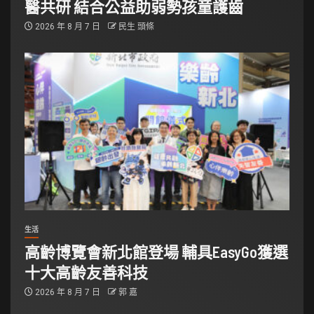
醫共研 結合公益助弱勢孩童護齒
2026 年 8 月 7 日
民生 頭條
生活
高齡博覽會新北館登場 輔具EasyGo獲選
十大高齡友善科技
2026 年 8 月 7 日
郭 嘉