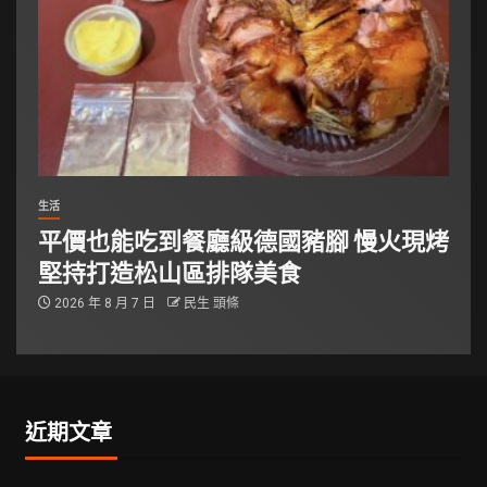
生活
平價也能吃到餐廳級德國豬腳 慢火現烤
堅持打造松山區排隊美食
2026 年 8 月 7 日
民生 頭條
近期文章