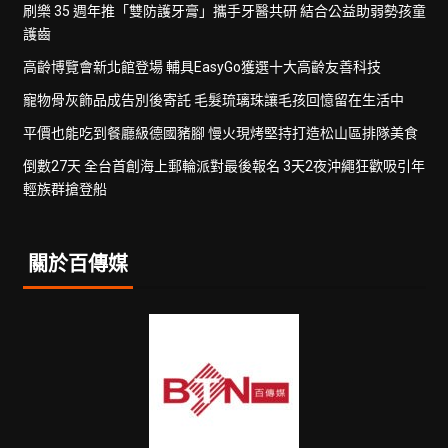
刷樂 35 週年推「雙防護牙膏」攜手牙醫共研 結合公益助弱勢孩童
護齒
高齡博覽會新北館登場 輔具EasyGo獲選十大高齡友善科技
寵物骨灰飾品成告別後寄託 毛髮琉璃珠讓毛孩回憶留在生活中
平價也能吃到餐廳級德國豬腳 慢火現烤堅持打造松山區排隊美食
倒數27天 全台首創海上郵輪派對最後報名 3天2夜沖繩狂歡吸引年
輕族群搶登船
關於百傳媒