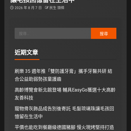
2026 年 8 月 7 日
民生 頭條
近期文章
刷樂 35 週年推「雙防護牙膏」攜手牙醫共研 結
合公益助弱勢孩童護齒
高齡博覽會新北館登場 輔具EasyGo獲選十大高齡
友善科技
寵物骨灰飾品成告別後寄託 毛髮琉璃珠讓毛孩回
憶留在生活中
平價也能吃到餐廳級德國豬腳 慢火現烤堅持打造