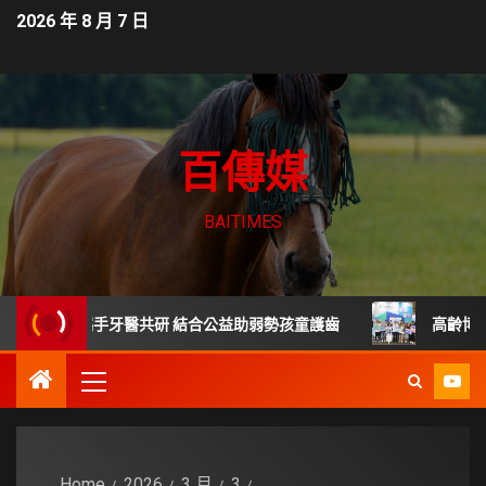
2026 年 8 月 7 日
百傳媒
BAITIMES
護牙膏」攜手牙醫共研 結合公益助弱勢孩童護齒
高齡博覽會新北
Home
2026
3 月
3