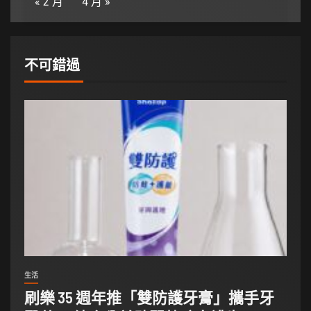
« 2 月
4 月 »
不可錯過
生活
刷樂 35 週年推「雙防護牙膏」攜手牙