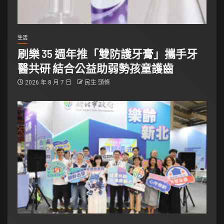
生活
刷樂 35 週年推「雙防護牙膏」攜手牙
醫共研 結合公益助弱勢孩童護齒
2026 年 8 月 7 日
民生 頭條