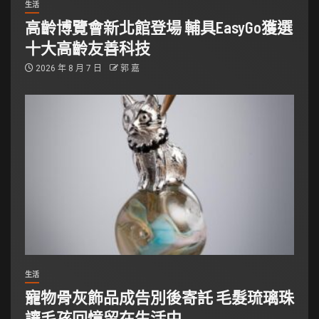
生活
高齡博覽會新北館登場 輔具EasyGo獲選
十大高齡友善科技
2026 年 8 月 7 日
郭 嘉
生活
寵物骨灰飾品成告別後寄託 毛髮琉璃珠
讓毛孩回憶留在生活中