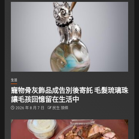
生活
寵物骨灰飾品成告別後寄託 毛髮琉璃珠
讓毛孩回憶留在生活中
2026 年 8 月 7 日
民生 頭條