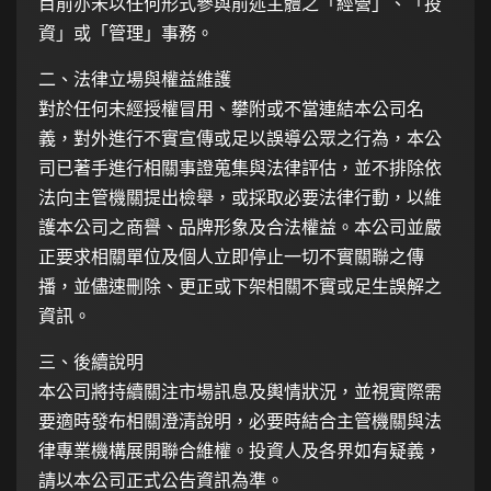
目前亦未以任何形式參與前述主體之「經營」、「投
資」或「管理」事務。
二、法律立場與權益維護
對於任何未經授權冒用、攀附或不當連結本公司名
義，對外進行不實宣傳或足以誤導公眾之行為，本公
司已著手進行相關事證蒐集與法律評估，並不排除依
法向主管機關提出檢舉，或採取必要法律行動，以維
護本公司之商譽、品牌形象及合法權益。本公司並嚴
正要求相關單位及個人立即停止一切不實關聯之傳
播，並儘速刪除、更正或下架相關不實或足生誤解之
資訊。
三、後續說明
本公司將持續關注市場訊息及輿情狀況，並視實際需
要適時發布相關澄清說明，必要時結合主管機關與法
律專業機構展開聯合維權。投資人及各界如有疑義，
請以本公司正式公告資訊為準。