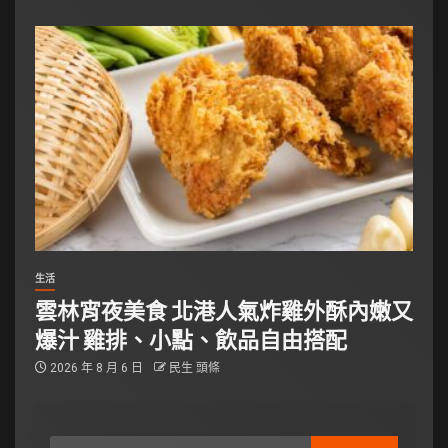
生活
雲林宵夜美食 北港人氣炸雞外酥內嫩又
爆汁 雞排、小點、飲品自由搭配
2026 年 8 月 6 日
民生 頭條