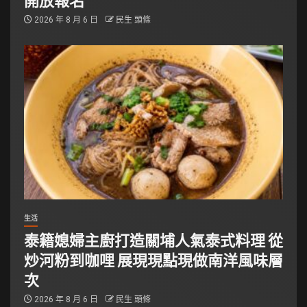
2026 年 8 月 6 日
民生 頭條
生活
泰籍媳婦主廚打造關埔人氣泰式料理 從
炒河粉到咖哩 展現現點現做南洋風味層
次
2026 年 8 月 6 日
民生 頭條