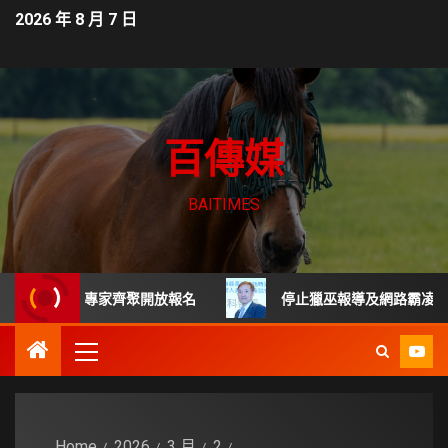
2026 年 8 月 7 日
百傳媒
BAITIMES
班 頂尖專家齊聚開放報名
停止獵巫報導及網路霸凌 每起詐騙
Home
2026
3 月
2