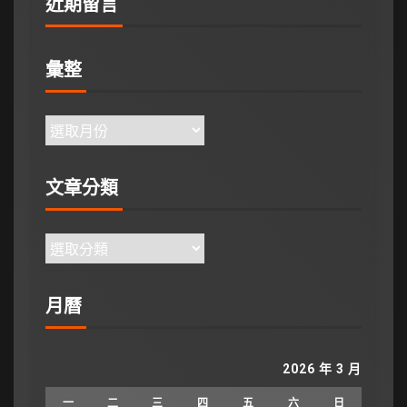
近期留言
彙整
文章分類
月曆
2026 年 3 月
一
二
三
四
五
六
日