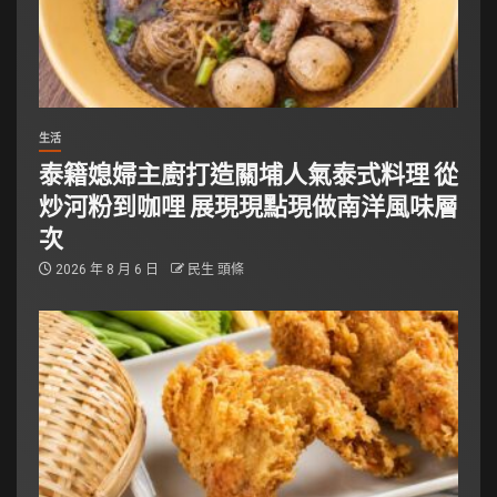
生活
泰籍媳婦主廚打造關埔人氣泰式料理 從
炒河粉到咖哩 展現現點現做南洋風味層
次
2026 年 8 月 6 日
民生 頭條