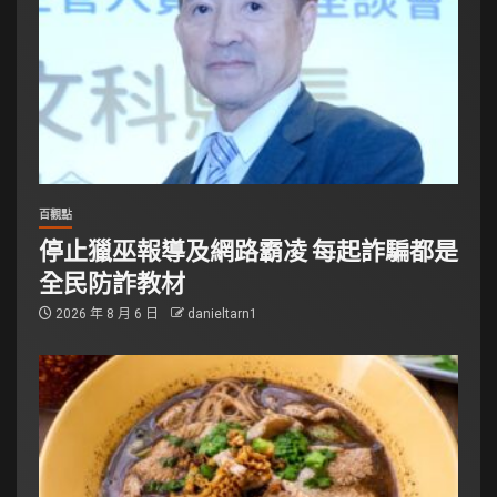
百觀點
停止獵巫報導及網路霸凌 每起詐騙都是
全民防詐教材
2026 年 8 月 6 日
danieltarn1