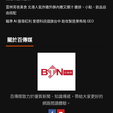
雲林宵夜美食 北港人氣炸雞外酥內嫩又爆汁 雞排、小點、飲品自
由搭配
瞄準 AI 搜尋紅利 里德科訊插旗台中 助攻製造業佈局 GEO
關於百傳媒
百傳媒致力於優質新聞、知識傳遞，帶給大家更好的
網路閱讀體驗。