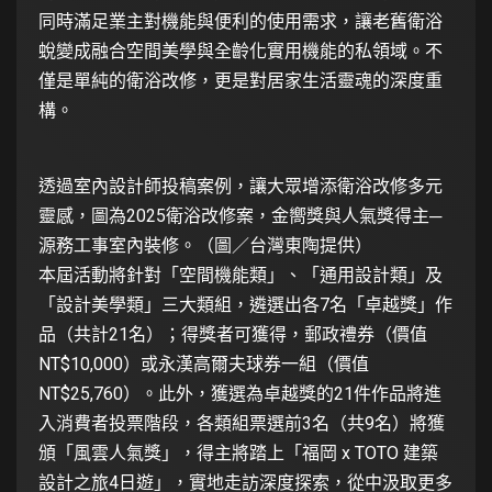
同時滿足業主對機能與便利的使用需求，讓老舊衛浴
蛻變成融合空間美學與全齡化實用機能的私領域。不
僅是單純的衛浴改修，更是對居家生活靈魂的深度重
構。
透過室內設計師投稿案例，讓大眾增添衛浴改修多元
靈感，圖為2025衛浴改修案，金嚮獎與人氣獎得主─
源務工事室內裝修。（圖／台灣東陶提供）
本屆活動將針對「空間機能類」、「通用設計類」及
「設計美學類」三大類組，遴選出各7名「卓越獎」作
品（共計21名）；得獎者可獲得，郵政禮券（價值
NT$10,000）或永漢高爾夫球券一組（價值
NT$25,760）。此外，獲選為卓越獎的21件作品將進
入消費者投票階段，各類組票選前3名（共9名）將獲
頒「風雲人氣獎」，得主將踏上「福岡 x TOTO 建築
設計之旅4日遊」，實地走訪深度探索，從中汲取更多