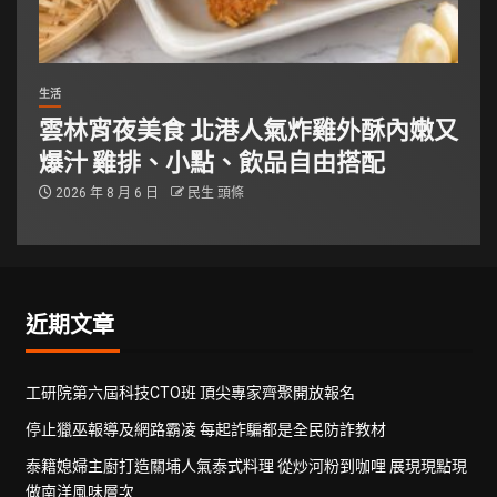
生活
雲林宵夜美食 北港人氣炸雞外酥內嫩又
爆汁 雞排、小點、飲品自由搭配
2026 年 8 月 6 日
民生 頭條
近期文章
工研院第六屆科技CTO班 頂尖專家齊聚開放報名
停止獵巫報導及網路霸凌 每起詐騙都是全民防詐教材
泰籍媳婦主廚打造關埔人氣泰式料理 從炒河粉到咖哩 展現現點現
做南洋風味層次