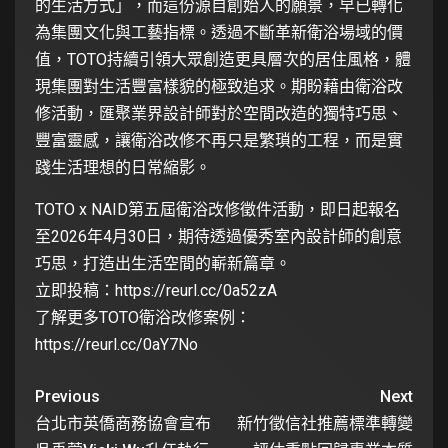
的生活方式」，而這份源自創始人的願景，早已轉化
為集團文化與工藝指標。透過不斷革新衛浴場域的價
值，TOTO持續引領大眾創造更具層次的居住風格，體
現集團對生活豐富樣貌的極致追求。期盼藉由衛浴改
修活動，匯聚業界設計師對於空間改造的獨特巧思、
豐富靈感，讓衛浴改修不再只是繁瑣的工程，而是實
踐生活理想的日常縮影。
TOTO x NAID第五屆衛浴改修徵件活動，即日起報名
至2026年4月30日，期待透過優秀室內設計師的創意
巧思，打造出生活空間的嶄新篇章。
立即投稿：
https://reurl.cc/0a52zA
了解更多TOTO衛浴改修案例：
https://reurl.cc/0aY7No
Previous
Next
台北市英僑商務協會宣布
新竹徵信社推薦標準轉變