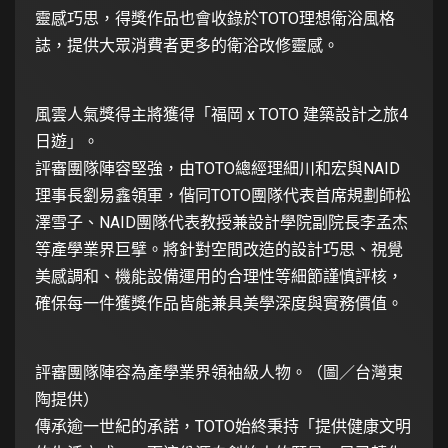
靈感巧思，得獎作品也會收錄於TOTO理想衛浴風格
誌，提供大眾消費者更多的衛浴改修靈感。
風雲人氣獎得主將獲得「福岡 x TOTO 建築設計之旅4
日遊」。
評審團隊陣容堅強，由TOTO總經理細川和宏與NAID
理事長劉易鑫領軍，偕同TOTO團隊代表首席規劃師松
澤雪子、NAID團隊代表教授兼設計學院副院長李孟杰
等產學業界巨擘。將針對空間改造的設計巧思、視覺
美感調和、機能設備運用的合理性等細節謹慎評核，
確保每一件獲獎作品皆能兼具美學深度與實務價值。
評審團隊陣容為產學業界領袖級人物。（圖／台灣東
陶提供）
傳承逾一世紀的承諾，TOTO始終秉持「提供健康文明