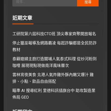
近期文章
工研院第六屆科技CTO班 頂尖專家齊聚開放報名
停止獵巫報導及網路霸凌 每起詐騙都是全民防詐
教材
泰籍媳婦主廚打造關埔人氣泰式料理 從炒河粉到
咖哩 展現現點現做南洋風味層次
雲林宵夜美食 北港人氣炸雞外酥內嫩又爆汁 雞
排、小點、飲品自由搭配
瞄準 AI 搜尋紅利 里德科訊插旗台中 助攻製造業
佈局 GEO