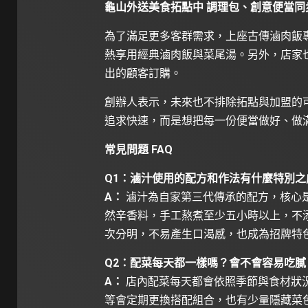
龜山外送美食拓點中 調理包、創意便當同
為了滿足更多客群需求，上座古傳滷肉飯
熱享用經典滷肉飯與菜尾湯。另外，店家
出的顧客訂購。
創辦人表示，未來也不排除拓點與加盟的
追求快速，而是想把每一份便當做好、做
常見問題 FAQ
Q1：滷汁使用的配方和作法有什麼特別之
A：
滷汁為自家第三代傳承的配方，核心
然辛香料，手工熬煮至少五小時以上，不
次分明，不易產生口渴感，也成為招牌特
Q2：配菜每天都一樣嗎？會不會容易吃膩
A：
店內配菜每天都會依照季節與食材狀
等會定期更換搭配組合，也有少量隱藏菜