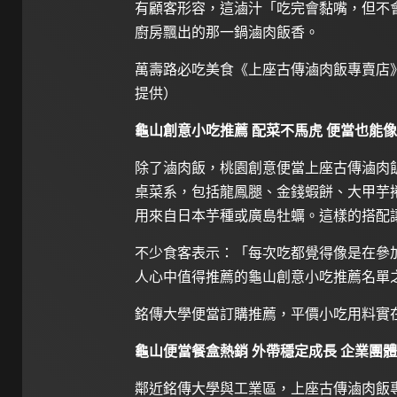
有顧客形容，這滷汁「吃完會黏嘴，但不
廚房飄出的那一鍋滷肉飯香。
萬壽路必吃美食《上座古傳滷肉飯專賣店》餐盒配料
提供）
龜山創意小吃推薦 配菜不馬虎 便當也能
除了滷肉飯，桃園創意便當上座古傳滷肉
桌菜系，包括龍鳳腿、金錢蝦餅、大甲芋
用來自日本芋種或廣島牡蠣。這樣的搭配
不少食客表示：「每次吃都覺得像是在參
人心中值得推薦的龜山創意小吃推薦名單
銘傳大學便當訂購推薦，平價小吃用料實在、學生回
龜山便當餐盒熱銷 外帶穩定成長 企業團
鄰近銘傳大學與工業區，上座古傳滷肉飯