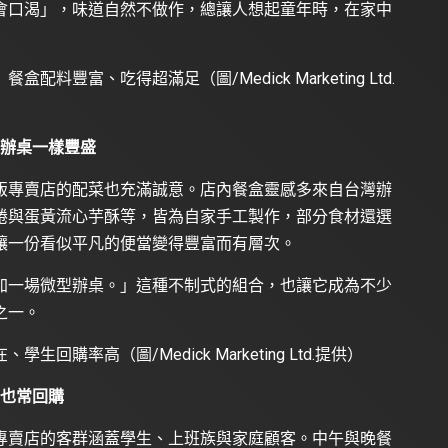
會口渴」，味道自然不做作，總讓人想起童年時，在家中
豐富、吃得超滿足（圖/Medick Marketing Ltd.
像辦桌一樣豐盛
飯專賣店的配菜也充滿誠意。店內餐盒靈感多來自台灣辦
捲與蛋黃流心芋酥等，皆為自家手工製作，部分食材還選
讓一份看似平凡的便當變得豐富而有層次。
加一場微型辦桌。」這種不制式的組合，也讓它成為不少
之一。
購率高（圖/Medick Marketing Ltd.提供）
體也常回購
專賣店的客群涵蓋學生、上班族與家庭顧客。中午與晚餐