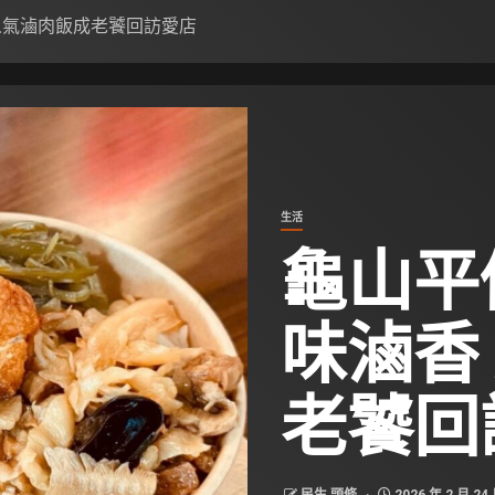
人氣滷肉飯成老饕回訪愛店
生活
龜山平
味滷香
老饕回