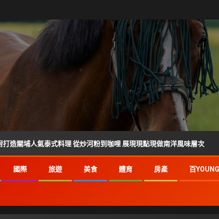
氣泰式料理 從炒河粉到咖哩 展現現點現做南洋風味層次
雲
國際
旅遊
美食
體育
房產
百YOUN