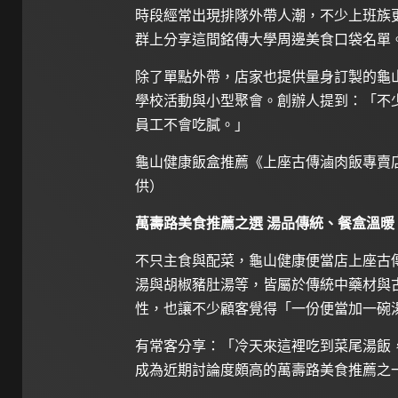
時段經常出現排隊外帶人潮，不少上班族
群上分享這間銘傳大學周邊美食口袋名單
除了單點外帶，店家也提供量身訂製的龜
學校活動與小型聚會。創辦人提到：「不
員工不會吃膩。」
龜山健康飯盒推薦《上座古傳滷肉飯專賣店》用心選
供）
萬壽路美食推薦之選 湯品傳統、餐盒溫暖
不只主食與配菜，龜山健康便當店上座古
湯與胡椒豬肚湯等，皆屬於傳統中藥材與
性，也讓不少顧客覺得「一份便當加一碗
有常客分享：「冷天來這裡吃到菜尾湯飯
成為近期討論度頗高的萬壽路美食推薦之