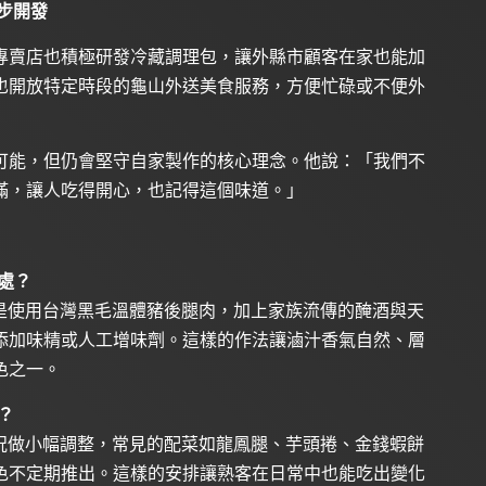
步開發
專賣店也積極研發冷藏調理包，讓外縣市顧客在家也能加
也開放特定時段的龜山外送美食服務，方便忙碌或不便外
可能，但仍會堅守自家製作的核心理念。他說：「我們不
滿，讓人吃得開心，也記得這個味道。」
處？
是使用台灣黑毛溫體豬後腿肉，加上家族流傳的醃酒與天
添加味精或人工增味劑。這樣的作法讓滷汁香氣自然、層
色之一。
？
況做小幅調整，常見的配菜如龍鳳腿、芋頭捲、金錢蝦餅
色不定期推出。這樣的安排讓熟客在日常中也能吃出變化