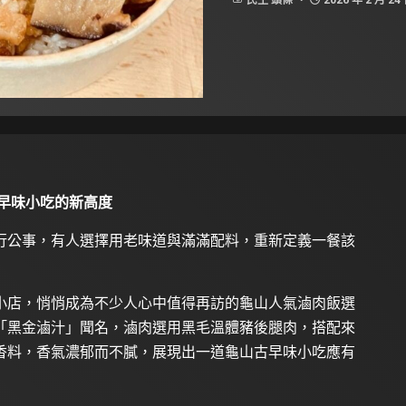
民生 頭條
2026 年 2 月 24
早味小吃的新高度
行公事，有人選擇用老味道與滿滿配料，重新定義一餐該
小店，悄悄成為不少人心中值得再訪的龜山人氣滷肉飯選
「黑金滷汁」聞名，滷肉選用黑毛溫體豬後腿肉，搭配來
香料，香氣濃郁而不膩，展現出一道龜山古早味小吃應有