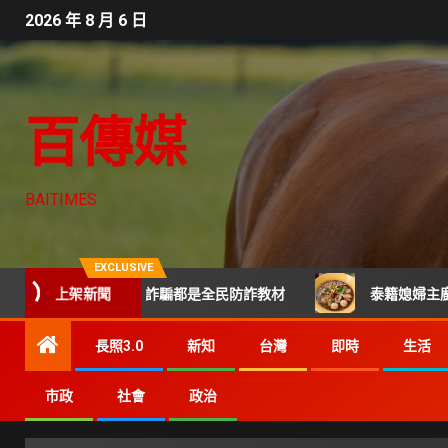
2026 年 8 月 6 日
百傳媒
BAITIMES
EXCLUSIVE
上架新聞
路霸凌 每起詐騙都是全民防詐教材
泰籍媳婦主廚打造關埔人
長照3.0
新知
台灣
即時
生活
市政
社會
政治