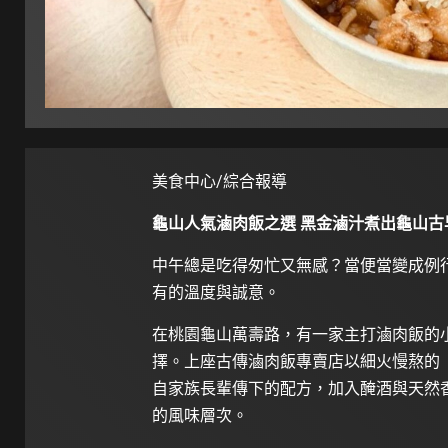
美食中心/綜合報導
龜山人氣滷肉飯之選 黑金滷汁煮出龜山古
中午總是吃得匆忙又無感？當便當變成例
有的溫度與誠意。
在桃園龜山萬壽路，有一家主打滷肉飯的
擇。上座古傳滷肉飯專賣店以細火慢熬的
自家族長輩傳下的配方，加入醃酒與天然
的風味層次。