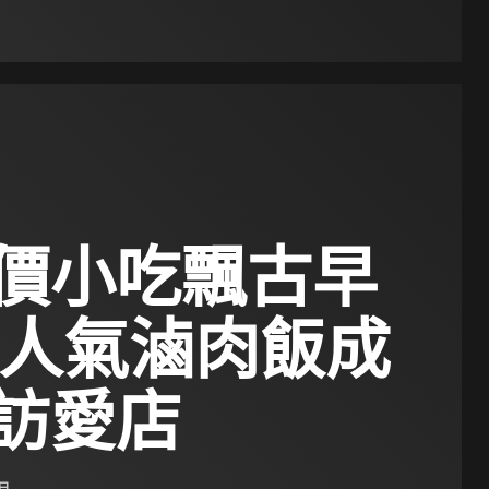
價小吃飄古早
 人氣滷肉飯成
訪愛店