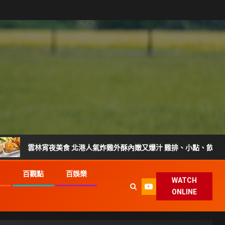
林宵夜美食 北港人氣炸雞外酥內嫩又爆汁 雞排、小點、飲品自由搭配
G
百觀點
百娛樂
WATCH
ONLINE